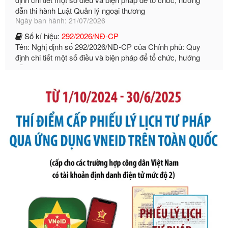
Số kí hiệu:
292/2026/NĐ-CP
Tên: Nghị định số 292/2026/NĐ-CP của Chính phủ: Quy
định chi tiết một số điều và biện pháp để tổ chức, hướng
dẫn thi hành Luật Quản lý ngoại thương
Ngày ban hành: 21/07/2026
Số kí hiệu:
105/2026/TT-BTC
Tên: Thông tư số 105/2026/TT-BTC của Bộ Tài chính: Bãi
bỏ Thông tư số 87/2019/TT- BТC ngày 19 tháng 12 năm
2019 của Bộ trưởng Bộ Tài chính hướng dẫn thực hiện xử
phạt vi phạm hành chính trong lĩnh vực kho bạc nhà nước
Ngày ban hành: 21/07/2026
Số kí hiệu:
291/2026/NĐ-CP
Tên: Nghị định số 291/2026/NĐ-CP của Chính phủ: Sửa
đổi, bổ sung một số điều của Nghị định số 125/2020/NĐ-СР
ngày 19 tháng 10 năm 2020 của Chính phủ quy định xử
phạt vi phạm hành chính về thuế, hóa đơn được sửa đổi, bổ
sung bởi Nghị định số 102/2021/NĐ-CP
Ngày ban hành: 20/07/2026
Số kí hiệu:
2303/QĐ-UBND
Tên: Quyết định công bố Danh mục thủ tục hành chính mới