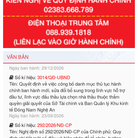
Số kí hiệu:
351/2025/NĐ-CP
Tên: Nghị định số 351/2025/NĐ-CP của Chính phủ: Quy
định chuẩn nghèo đa chiều quốc gia giai đoạn 2026 - 2030
Ngày ban hành: 29/12/2026
VĂN BẢN
Số kí hiệu:
3014/QĐ-UBND
Tên: Quyết định về việc công bố danh mục thủ tục hành
chính ban hành mới, sửa đổi bổ sung trong lĩnh vực hỗ trợ
đầu tư, lĩnh vực đấu thầu lựa chọn nhà thầu thuộc thẩm
quyền giải quyết của Sở Tài chính và Ban Quản lý Khu kinh
tế Đông Nam Nghệ An
Ngày ban hành: 23/09/2026
Số kí hiệu:
292/2026/NĐ-CP
Tên: Nghị định số 292/2026/NĐ-CP của Chính phủ: Quy
định chi tiết một số điều và biện pháp để tổ chức, hướng
dẫn thi hành Luật Quản lý ngoại thương
Ngày ban hành: 21/07/2026