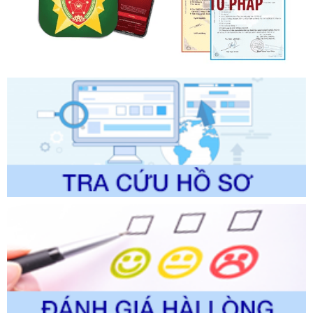
ban hành, được sửa đổi, bổ sung, bị bãi bỏ và phê duyệt
Quy trình nội bộ, quy trình điện tử giải quyết thủ tục hành
chính trong một số lĩnh vực thuộc phạm vi chức năng quản
lý của Sở Văn hóa, Thể tha
Ngày ban hành: 01/06/2026
Số kí hiệu:
2304/QĐ-UBND
Tên: Quyết định công bố Danh mục thủ tục hành chính
được sửa đổi, bổ sung và phê duyệt Quy trình nội bộ, quy
trình điện tử giải quyết thủ tục hành chính trong lĩnh vực Du
lịch thuộc phạm vi chức năng quản lý của Sở Văn hóa, Thể
thao và Du lịch
Ngày ban hành: 01/06/2026
Số kí hiệu:
2310/QĐ-UBND
Tên: Về việc công bố Danh mục thủ tục hành chính sửa
đổi, bổ sung và phê duyệt Quy trình nội bộ, quy trình điện tử
trong giải quyết thủtục hành chính lĩnh vực biến đổi khí hậu
thuộc phạm vi giải quyết của Sở Nông nghiệp và Môi
trường
Ngày ban hành: 01/06/2026
Số kí hiệu:
2300/QĐ-UBND