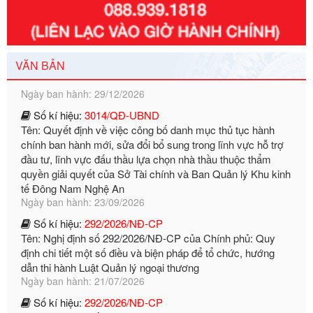
Số kí hiệu:
351/2025/NĐ-CP
Tên: Nghị định số 351/2025/NĐ-CP của Chính phủ: Quy
định chuẩn nghèo đa chiều quốc gia giai đoạn 2026 - 2030
Ngày ban hành: 29/12/2026
VĂN BẢN
Số kí hiệu:
3014/QĐ-UBND
Tên: Quyết định về việc công bố danh mục thủ tục hành
chính ban hành mới, sửa đổi bổ sung trong lĩnh vực hỗ trợ
đầu tư, lĩnh vực đấu thầu lựa chọn nhà thầu thuộc thẩm
quyền giải quyết của Sở Tài chính và Ban Quản lý Khu kinh
tế Đông Nam Nghệ An
Ngày ban hành: 23/09/2026
Số kí hiệu:
292/2026/NĐ-CP
Tên: Nghị định số 292/2026/NĐ-CP của Chính phủ: Quy
định chi tiết một số điều và biện pháp để tổ chức, hướng
dẫn thi hành Luật Quản lý ngoại thương
Ngày ban hành: 21/07/2026
Số kí hiệu:
292/2026/NĐ-CP
Tên: Nghị định số 292/2026/NĐ-CP của Chính phủ: Quy
định chi tiết một số điều và biện pháp để tổ chức, hướng