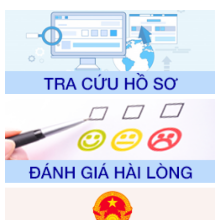
lý của Sở Văn hóa, Thể tha
Ngày ban hành: 01/06/2026
Số kí hiệu:
2304/QĐ-UBND
Tên: Quyết định công bố Danh mục thủ tục hành chính
được sửa đổi, bổ sung và phê duyệt Quy trình nội bộ, quy
trình điện tử giải quyết thủ tục hành chính trong lĩnh vực Du
lịch thuộc phạm vi chức năng quản lý của Sở Văn hóa, Thể
thao và Du lịch
Ngày ban hành: 01/06/2026
Số kí hiệu:
2310/QĐ-UBND
Tên: Về việc công bố Danh mục thủ tục hành chính sửa
đổi, bổ sung và phê duyệt Quy trình nội bộ, quy trình điện tử
trong giải quyết thủtục hành chính lĩnh vực biến đổi khí hậu
thuộc phạm vi giải quyết của Sở Nông nghiệp và Môi
trường
Ngày ban hành: 01/06/2026
Số kí hiệu:
2300/QĐ-UBND
Tên: V/v công bố danh mục thủ tục hành chính được sửa
đổi, bổ sung và phê duyệt quy trình nội bộ, quy trình điện tử
giải quyết thủ tục hành chính trong lĩnh vực Luật sư thuộc
phạm vi chức năng quản lý của Sở Tư pháp