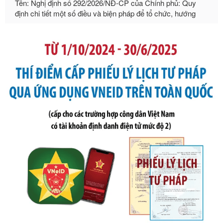
dẫn thi hành Luật Quản lý ngoại thương
Ngày ban hành: 21/07/2026
Số kí hiệu:
105/2026/TT-BTC
Tên: Thông tư số 105/2026/TT-BTC của Bộ Tài chính: Bãi
bỏ Thông tư số 87/2019/TT- BТC ngày 19 tháng 12 năm
2019 của Bộ trưởng Bộ Tài chính hướng dẫn thực hiện xử
phạt vi phạm hành chính trong lĩnh vực kho bạc nhà nước
Ngày ban hành: 21/07/2026
Số kí hiệu:
291/2026/NĐ-CP
Tên: Nghị định số 291/2026/NĐ-CP của Chính phủ: Sửa
đổi, bổ sung một số điều của Nghị định số 125/2020/NĐ-СР
ngày 19 tháng 10 năm 2020 của Chính phủ quy định xử
phạt vi phạm hành chính về thuế, hóa đơn được sửa đổi, bổ
sung bởi Nghị định số 102/2021/NĐ-CP
Ngày ban hành: 20/07/2026
Số kí hiệu:
2303/QĐ-UBND
Tên: Quyết định công bố Danh mục thủ tục hành chính mới
ban hành, được sửa đổi, bổ sung, bị bãi bỏ và phê duyệt
Quy trình nội bộ, quy trình điện tử giải quyết thủ tục hành
chính trong một số lĩnh vực thuộc phạm vi chức năng quản