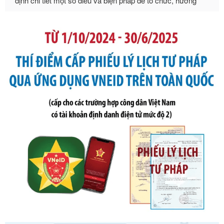
Số kí hiệu:
105/2026/TT-BTC
Tên: Thông tư số 105/2026/TT-BTC của Bộ Tài chính: Bãi
bỏ Thông tư số 87/2019/TT- BТC ngày 19 tháng 12 năm
2019 của Bộ trưởng Bộ Tài chính hướng dẫn thực hiện xử
phạt vi phạm hành chính trong lĩnh vực kho bạc nhà nước
Ngày ban hành: 21/07/2026
Số kí hiệu:
291/2026/NĐ-CP
Tên: Nghị định số 291/2026/NĐ-CP của Chính phủ: Sửa
đổi, bổ sung một số điều của Nghị định số 125/2020/NĐ-СР
ngày 19 tháng 10 năm 2020 của Chính phủ quy định xử
phạt vi phạm hành chính về thuế, hóa đơn được sửa đổi, bổ
sung bởi Nghị định số 102/2021/NĐ-CP
Ngày ban hành: 20/07/2026
Số kí hiệu:
2303/QĐ-UBND
Tên: Quyết định công bố Danh mục thủ tục hành chính mới
ban hành, được sửa đổi, bổ sung, bị bãi bỏ và phê duyệt
Quy trình nội bộ, quy trình điện tử giải quyết thủ tục hành
chính trong một số lĩnh vực thuộc phạm vi chức năng quản
lý của Sở Văn hóa, Thể tha
Ngày ban hành: 01/06/2026