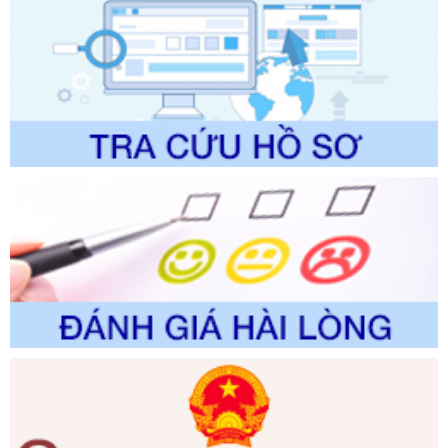
Số kí hiệu:
2304/QĐ-UBND
Tên: Quyết định công bố Danh mục thủ tục hành chính
được sửa đổi, bổ sung và phê duyệt Quy trình nội bộ, quy
trình điện tử giải quyết thủ tục hành chính trong lĩnh vực Du
lịch thuộc phạm vi chức năng quản lý của Sở Văn hóa, Thể
thao và Du lịch
Ngày ban hành: 01/06/2026
Số kí hiệu:
2310/QĐ-UBND
Tên: Về việc công bố Danh mục thủ tục hành chính sửa
đổi, bổ sung và phê duyệt Quy trình nội bộ, quy trình điện tử
trong giải quyết thủtục hành chính lĩnh vực biến đổi khí hậu
thuộc phạm vi giải quyết của Sở Nông nghiệp và Môi
trường
Ngày ban hành: 01/06/2026
Số kí hiệu:
2300/QĐ-UBND
Tên: V/v công bố danh mục thủ tục hành chính được sửa
đổi, bổ sung và phê duyệt quy trình nội bộ, quy trình điện tử
giải quyết thủ tục hành chính trong lĩnh vực Luật sư thuộc
phạm vi chức năng quản lý của Sở Tư pháp
Ngày ban hành: 01/06/2026