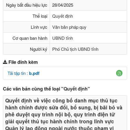
Ngày bắt đầu hiệu lực
28/04/2025
Thể loại
Quyết định
Lĩnh vực
Văn bản pháp quy
Cơ quan ban hành
UBND tỉnh
Người ký
Phó Chủ tịch UBND tỉnh
File đính kèm
Tải tập tin :
b.pdf
Các văn bản cùng thể loại
"Quyết định"
Quyết định về việc công bố danh mục thủ tục
hành chính được sửa đổi, bổ sung, bị bãi bỏ và
phê duyệt quy trình nội bộ, quy trình điện tử
giải quyết thủ tục hành chính trong lĩnh vực
Quản lý lao động ngoài nước thuộc phạm vi