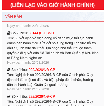
Số kí hiệu:
351/2025/NĐ-CP
Tên: Nghị định số 351/2025/NĐ-CP của Chính phủ: Quy
định chuẩn nghèo đa chiều quốc gia giai đoạn 2026 - 2030
Ngày ban hành: 29/12/2026
VĂN BẢN
Số kí hiệu:
3014/QĐ-UBND
Tên: Quyết định về việc công bố danh mục thủ tục hành
chính ban hành mới, sửa đổi bổ sung trong lĩnh vực hỗ trợ
đầu tư, lĩnh vực đấu thầu lựa chọn nhà thầu thuộc thẩm
quyền giải quyết của Sở Tài chính và Ban Quản lý Khu kinh
tế Đông Nam Nghệ An
Ngày ban hành: 23/09/2026
Số kí hiệu:
292/2026/NĐ-CP
Tên: Nghị định số 292/2026/NĐ-CP của Chính phủ: Quy
định chi tiết một số điều và biện pháp để tổ chức, hướng
dẫn thi hành Luật Quản lý ngoại thương
Ngày ban hành: 21/07/2026
Số kí hiệu:
292/2026/NĐ-CP
Tên: Nghị định số 292/2026/NĐ-CP của Chính phủ: Quy
định chi tiết một số điều và biện pháp để tổ chức, hướng
dẫn thi hành Luật Quản lý ngoại thương
Ngày ban hành: 21/07/2026