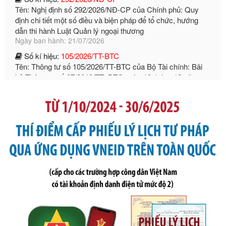
định chi tiết một số điều và biện pháp để tổ chức, hướng
dẫn thi hành Luật Quản lý ngoại thương
Ngày ban hành: 21/07/2026
Số kí hiệu:
105/2026/TT-BTC
Tên: Thông tư số 105/2026/TT-BTC của Bộ Tài chính: Bãi
bỏ Thông tư số 87/2019/TT- BТC ngày 19 tháng 12 năm
2019 của Bộ trưởng Bộ Tài chính hướng dẫn thực hiện xử
phạt vi phạm hành chính trong lĩnh vực kho bạc nhà nước
Ngày ban hành: 21/07/2026
Số kí hiệu:
291/2026/NĐ-CP
Tên: Nghị định số 291/2026/NĐ-CP của Chính phủ: Sửa
đổi, bổ sung một số điều của Nghị định số 125/2020/NĐ-СР
ngày 19 tháng 10 năm 2020 của Chính phủ quy định xử
phạt vi phạm hành chính về thuế, hóa đơn được sửa đổi, bổ
sung bởi Nghị định số 102/2021/NĐ-CP
Ngày ban hành: 20/07/2026
Số kí hiệu:
2303/QĐ-UBND
Tên: Quyết định công bố Danh mục thủ tục hành chính mới
ban hành, được sửa đổi, bổ sung, bị bãi bỏ và phê duyệt
Quy trình nội bộ, quy trình điện tử giải quyết thủ tục hành
chính trong một số lĩnh vực thuộc phạm vi chức năng quản