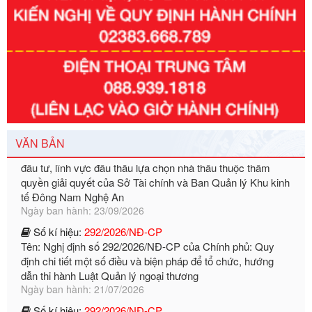
Số kí hiệu:
351/2025/NĐ-CP
Tên: Nghị định số 351/2025/NĐ-CP của Chính phủ: Quy
định chuẩn nghèo đa chiều quốc gia giai đoạn 2026 - 2030
Ngày ban hành: 29/12/2026
Số kí hiệu:
3014/QĐ-UBND
Tên: Quyết định về việc công bố danh mục thủ tục hành
chính ban hành mới, sửa đổi bổ sung trong lĩnh vực hỗ trợ
đầu tư, lĩnh vực đấu thầu lựa chọn nhà thầu thuộc thẩm
VĂN BẢN
quyền giải quyết của Sở Tài chính và Ban Quản lý Khu kinh
tế Đông Nam Nghệ An
Ngày ban hành: 23/09/2026
Số kí hiệu:
292/2026/NĐ-CP
Tên: Nghị định số 292/2026/NĐ-CP của Chính phủ: Quy
định chi tiết một số điều và biện pháp để tổ chức, hướng
dẫn thi hành Luật Quản lý ngoại thương
Ngày ban hành: 21/07/2026
Số kí hiệu:
292/2026/NĐ-CP
Tên: Nghị định số 292/2026/NĐ-CP của Chính phủ: Quy