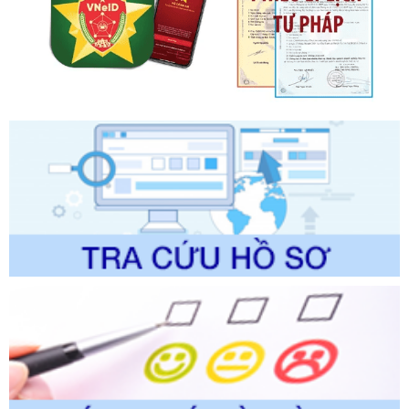
lý của Sở Văn hóa, Thể tha
Ngày ban hành: 01/06/2026
Số kí hiệu:
2304/QĐ-UBND
Tên: Quyết định công bố Danh mục thủ tục hành chính
được sửa đổi, bổ sung và phê duyệt Quy trình nội bộ, quy
trình điện tử giải quyết thủ tục hành chính trong lĩnh vực Du
lịch thuộc phạm vi chức năng quản lý của Sở Văn hóa, Thể
thao và Du lịch
Ngày ban hành: 01/06/2026
Số kí hiệu:
2310/QĐ-UBND
Tên: Về việc công bố Danh mục thủ tục hành chính sửa
đổi, bổ sung và phê duyệt Quy trình nội bộ, quy trình điện tử
trong giải quyết thủtục hành chính lĩnh vực biến đổi khí hậu
thuộc phạm vi giải quyết của Sở Nông nghiệp và Môi
trường
Ngày ban hành: 01/06/2026
Số kí hiệu:
2300/QĐ-UBND
Tên: V/v công bố danh mục thủ tục hành chính được sửa
đổi, bổ sung và phê duyệt quy trình nội bộ, quy trình điện tử
giải quyết thủ tục hành chính trong lĩnh vực Luật sư thuộc