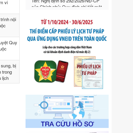
hướng dẫn thi hành Luật Quản lý
ạm vi
ngoại thương
Ngày ban hành: 21/07/2026
rình nội
Số kí hiệu:
292/2026/NĐ-CP
huộc
Tên: Nghị định số 292/2026/NĐ-CP
của Chính phủ: Quy định chi tiết một
số điều và biện pháp để tổ chức,
duyệt Quy
hướng dẫn thi hành Luật Quản lý
huộc
ngoại thương
Ngày ban hành: 21/07/2026
sung, bị
Số kí hiệu:
105/2026/TT-BTC
h trong
Tên: Thông tư số 105/2026/TT-BTC
 lịch
của Bộ Tài chính: Bãi bỏ Thông tư số
87/2019/TT- BТC ngày 19 tháng 12
năm 2019 của Bộ trưởng Bộ Tài
chính hướng dẫn thực hiện xử phạt
vi phạm hành chính trong lĩnh vực
kho bạc nhà nước
Ngày ban hành: 21/07/2026
Số kí hiệu:
291/2026/NĐ-CP