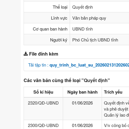
Thể loại
Quyết định
Lĩnh vực
Văn bản pháp quy
Cơ quan ban hành
UBND tỉnh
Người ký
Phó Chủ tịch UBND tỉnh
File đính kèm
Tải tập tin :
quy_trinh_bc_luat_su_20260213120260
Các văn bản cùng thể loại
"Quyết định"
Số kí hiệu
Ngày ban hành
Trích yếu
2320/QĐ-UBND
01/06/2026
Quyết định v
và phê duyệt 
Quản lý lao 
2300/QĐ-UBND
01/06/2026
V/v công bố 