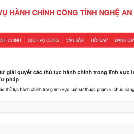
VỤ HÀNH CHÍNH CÔNG TỈNH NGHỆ AN
ÀNH CHÍNH
DỊCH VỤ CÔNG
VĂN BẢN
HỎI ĐÁP
ĐÁNH GIÁ
tử giải quyết các thủ tục hành chính trong lĩnh vực l
Tư pháp
 các thủ tục hành chính trong lĩnh vực luật sư thuộc phạm vi chức năn