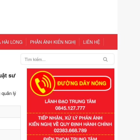
 HÀI LÒNG
PHẢN ÁNH KIẾN NGHỊ
LIÊN HỆ
uật sư
g quản lý