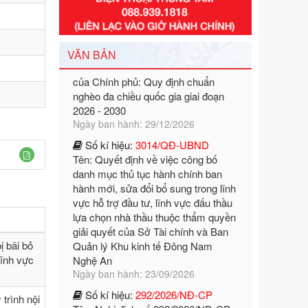
Số kí hiệu:
351/2025/NĐ-CP
Tên: Nghị định số 351/2025/NĐ-CP
của Chính phủ: Quy định chuẩn
VĂN BẢN
nghèo đa chiều quốc gia giai đoạn
2026 - 2030
Ngày ban hành: 29/12/2026
Số kí hiệu:
3014/QĐ-UBND
Tên: Quyết định về việc công bố
danh mục thủ tục hành chính ban
hành mới, sửa đổi bổ sung trong lĩnh
vực hỗ trợ đầu tư, lĩnh vực đấu thầu
lựa chọn nhà thầu thuộc thẩm quyền
giải quyết của Sở Tài chính và Ban
Quản lý Khu kinh tế Đông Nam
Nghệ An
Ngày ban hành: 23/09/2026
ị bãi bỏ
Số kí hiệu:
292/2026/NĐ-CP
lĩnh vực
Tên: Nghị định số 292/2026/NĐ-CP
của Chính phủ: Quy định chi tiết một
số điều và biện pháp để tổ chức,
trình nội