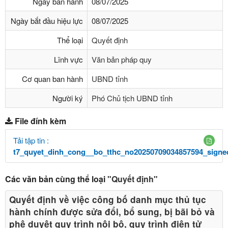
Ngày ban hành
08/07/2025
Ngày bắt đầu hiệu lực
08/07/2025
Thể loại
Quyết định
Lĩnh vực
Văn bản pháp quy
Cơ quan ban hành
UBND tỉnh
Người ký
Phó Chủ tịch UBND tỉnh
File đính kèm
Tải tập tin :
t7_quyet_dinh_cong__bo_tthc_no20250709034857594_signe
Các văn bản cùng thể loại
"Quyết định"
Quyết định về việc công bố danh mục thủ tục
hành chính được sửa đổi, bổ sung, bị bãi bỏ và
phê duyệt quy trình nội bộ, quy trình điện tử