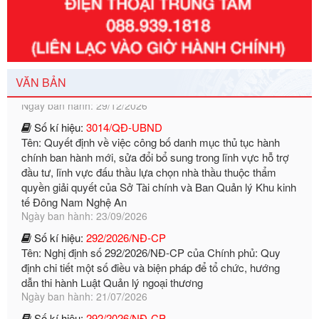
Số kí hiệu:
351/2025/NĐ-CP
Tên: Nghị định số 351/2025/NĐ-CP của Chính phủ: Quy
định chuẩn nghèo đa chiều quốc gia giai đoạn 2026 - 2030
Ngày ban hành: 29/12/2026
VĂN BẢN
Số kí hiệu:
3014/QĐ-UBND
Tên: Quyết định về việc công bố danh mục thủ tục hành
chính ban hành mới, sửa đổi bổ sung trong lĩnh vực hỗ trợ
đầu tư, lĩnh vực đấu thầu lựa chọn nhà thầu thuộc thẩm
quyền giải quyết của Sở Tài chính và Ban Quản lý Khu kinh
tế Đông Nam Nghệ An
Ngày ban hành: 23/09/2026
Số kí hiệu:
292/2026/NĐ-CP
Tên: Nghị định số 292/2026/NĐ-CP của Chính phủ: Quy
định chi tiết một số điều và biện pháp để tổ chức, hướng
dẫn thi hành Luật Quản lý ngoại thương
Ngày ban hành: 21/07/2026
Số kí hiệu:
292/2026/NĐ-CP
Tên: Nghị định số 292/2026/NĐ-CP của Chính phủ: Quy
định chi tiết một số điều và biện pháp để tổ chức, hướng