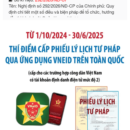
dẫn thi hành Luật Quản lý ngoại thương
Ngày ban hành: 21/07/2026
Số kí hiệu:
105/2026/TT-BTC
Tên: Thông tư số 105/2026/TT-BTC của Bộ Tài chính: Bãi
bỏ Thông tư số 87/2019/TT- BТC ngày 19 tháng 12 năm
2019 của Bộ trưởng Bộ Tài chính hướng dẫn thực hiện xử
phạt vi phạm hành chính trong lĩnh vực kho bạc nhà nước
Ngày ban hành: 21/07/2026
Số kí hiệu:
291/2026/NĐ-CP
Tên: Nghị định số 291/2026/NĐ-CP của Chính phủ: Sửa
đổi, bổ sung một số điều của Nghị định số 125/2020/NĐ-СР
ngày 19 tháng 10 năm 2020 của Chính phủ quy định xử
phạt vi phạm hành chính về thuế, hóa đơn được sửa đổi, bổ
sung bởi Nghị định số 102/2021/NĐ-CP
Ngày ban hành: 20/07/2026
Số kí hiệu:
2303/QĐ-UBND
Tên: Quyết định công bố Danh mục thủ tục hành chính mới
ban hành, được sửa đổi, bổ sung, bị bãi bỏ và phê duyệt
Quy trình nội bộ, quy trình điện tử giải quyết thủ tục hành
chính trong một số lĩnh vực thuộc phạm vi chức năng quản