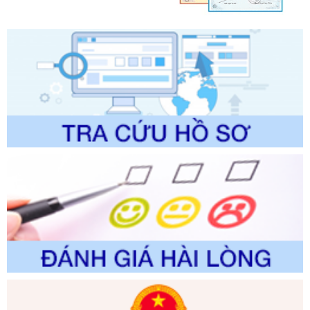
lý của Sở Văn hóa, Thể tha
Ngày ban hành: 01/06/2026
Số kí hiệu:
2304/QĐ-UBND
Tên: Quyết định công bố Danh mục thủ tục hành chính
được sửa đổi, bổ sung và phê duyệt Quy trình nội bộ, quy
trình điện tử giải quyết thủ tục hành chính trong lĩnh vực Du
lịch thuộc phạm vi chức năng quản lý của Sở Văn hóa, Thể
thao và Du lịch
Ngày ban hành: 01/06/2026
Số kí hiệu:
2310/QĐ-UBND
Tên: Về việc công bố Danh mục thủ tục hành chính sửa
đổi, bổ sung và phê duyệt Quy trình nội bộ, quy trình điện tử
trong giải quyết thủtục hành chính lĩnh vực biến đổi khí hậu
thuộc phạm vi giải quyết của Sở Nông nghiệp và Môi
trường
Ngày ban hành: 01/06/2026
Số kí hiệu:
2300/QĐ-UBND
Tên: V/v công bố danh mục thủ tục hành chính được sửa
đổi, bổ sung và phê duyệt quy trình nội bộ, quy trình điện tử
giải quyết thủ tục hành chính trong lĩnh vực Luật sư thuộc