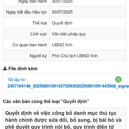
Ngày ban hành
30/07/2025
Ngày bắt đầu hiệu lực
30/07/2025
Thể loại
Quyết định
Lĩnh vực
Văn bản pháp quy
Cơ quan ban hành
UBND tỉnh
Người ký
Phó Chủ tịch UBND tỉnh
File đính kèm
Tải tập tin :
2457164146_202508010914373093020250801091443508_signe
Các văn bản cùng thể loại
"Quyết định"
Quyết định về việc công bố danh mục thủ tục
hành chính được sửa đổi, bổ sung, bị bãi bỏ và
phê duyệt quy trình nội bộ, quy trình điện tử