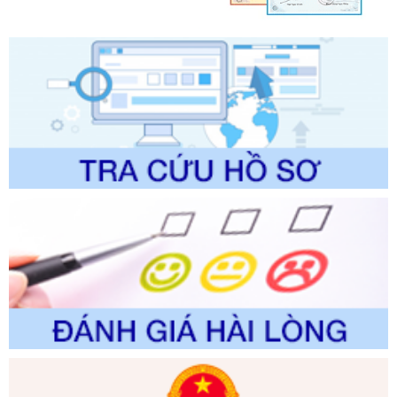
lý của Sở Văn hóa, Thể tha
Ngày ban hành: 01/06/2026
Số kí hiệu:
2304/QĐ-UBND
Tên: Quyết định công bố Danh mục thủ tục hành chính
được sửa đổi, bổ sung và phê duyệt Quy trình nội bộ, quy
trình điện tử giải quyết thủ tục hành chính trong lĩnh vực Du
lịch thuộc phạm vi chức năng quản lý của Sở Văn hóa, Thể
thao và Du lịch
Ngày ban hành: 01/06/2026
Số kí hiệu:
2310/QĐ-UBND
Tên: Về việc công bố Danh mục thủ tục hành chính sửa
đổi, bổ sung và phê duyệt Quy trình nội bộ, quy trình điện tử
trong giải quyết thủtục hành chính lĩnh vực biến đổi khí hậu
thuộc phạm vi giải quyết của Sở Nông nghiệp và Môi
trường
Ngày ban hành: 01/06/2026
Số kí hiệu:
2300/QĐ-UBND
Tên: V/v công bố danh mục thủ tục hành chính được sửa
đổi, bổ sung và phê duyệt quy trình nội bộ, quy trình điện tử
giải quyết thủ tục hành chính trong lĩnh vực Luật sư thuộc