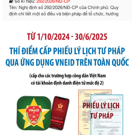
định chi tiết một số điều và biện pháp để tổ chức, hướng
dẫn thi hành Luật Quản lý ngoại thương
Ngày ban hành: 21/07/2026
Số kí hiệu:
105/2026/TT-BTC
Tên: Thông tư số 105/2026/TT-BTC của Bộ Tài chính: Bãi
bỏ Thông tư số 87/2019/TT- BТC ngày 19 tháng 12 năm
2019 của Bộ trưởng Bộ Tài chính hướng dẫn thực hiện xử
phạt vi phạm hành chính trong lĩnh vực kho bạc nhà nước
Ngày ban hành: 21/07/2026
Số kí hiệu:
291/2026/NĐ-CP
Tên: Nghị định số 291/2026/NĐ-CP của Chính phủ: Sửa
đổi, bổ sung một số điều của Nghị định số 125/2020/NĐ-СР
ngày 19 tháng 10 năm 2020 của Chính phủ quy định xử
phạt vi phạm hành chính về thuế, hóa đơn được sửa đổi, bổ
sung bởi Nghị định số 102/2021/NĐ-CP
Ngày ban hành: 20/07/2026
Số kí hiệu:
2303/QĐ-UBND
Tên: Quyết định công bố Danh mục thủ tục hành chính mới
ban hành, được sửa đổi, bổ sung, bị bãi bỏ và phê duyệt
Quy trình nội bộ, quy trình điện tử giải quyết thủ tục hành
chính trong một số lĩnh vực thuộc phạm vi chức năng quản