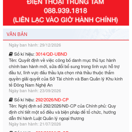
Số kí hiệu:
351/2025/NĐ-CP
Tên: Nghị định số 351/2025/NĐ-CP của Chính phủ: Quy
định chuẩn nghèo đa chiều quốc gia giai đoạn 2026 - 2030
Ngày ban hành: 29/12/2026
VĂN BẢN
Số kí hiệu:
3014/QĐ-UBND
Tên: Quyết định về việc công bố danh mục thủ tục hành
chính ban hành mới, sửa đổi bổ sung trong lĩnh vực hỗ trợ
đầu tư, lĩnh vực đấu thầu lựa chọn nhà thầu thuộc thẩm
quyền giải quyết của Sở Tài chính và Ban Quản lý Khu kinh
tế Đông Nam Nghệ An
Ngày ban hành: 23/09/2026
Số kí hiệu:
292/2026/NĐ-CP
Tên: Nghị định số 292/2026/NĐ-CP của Chính phủ: Quy
định chi tiết một số điều và biện pháp để tổ chức, hướng
dẫn thi hành Luật Quản lý ngoại thương
Ngày ban hành: 21/07/2026
Số kí hiệu:
292/2026/NĐ-CP
Tên: Nghị định số 292/2026/NĐ-CP của Chính phủ: Quy