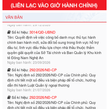
Tên: Nghị định số 351/2025/NĐ-CP của Chính phủ: Quy
định chuẩn nghèo đa chiều quốc gia giai đoạn 2026 - 2030
Ngày ban hành: 29/12/2026
VĂN BẢN
Số kí hiệu:
3014/QĐ-UBND
Tên: Quyết định về việc công bố danh mục thủ tục hành
chính ban hành mới, sửa đổi bổ sung trong lĩnh vực hỗ trợ
đầu tư, lĩnh vực đấu thầu lựa chọn nhà thầu thuộc thẩm
quyền giải quyết của Sở Tài chính và Ban Quản lý Khu kinh
tế Đông Nam Nghệ An
Ngày ban hành: 23/09/2026
Số kí hiệu:
292/2026/NĐ-CP
Tên: Nghị định số 292/2026/NĐ-CP của Chính phủ: Quy
định chi tiết một số điều và biện pháp để tổ chức, hướng
dẫn thi hành Luật Quản lý ngoại thương
Ngày ban hành: 21/07/2026
Số kí hiệu:
292/2026/NĐ-CP
Tên: Nghị định số 292/2026/NĐ-CP của Chính phủ: Quy
định chi tiết một số điều và biện pháp để tổ chức, hướng
dẫn thi hành Luật Quản lý ngoại thương
Ngày ban hành: 21/07/2026