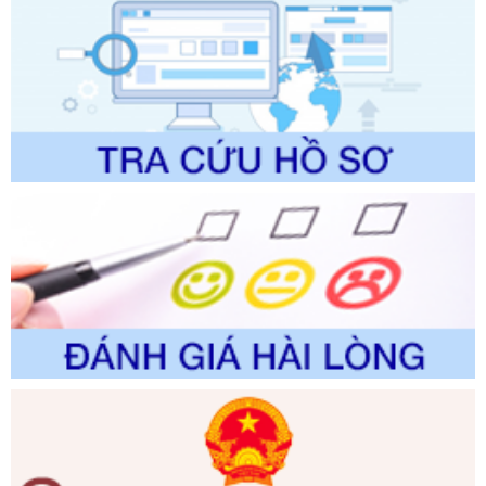
Số kí hiệu:
2304/QĐ-UBND
Tên: Quyết định công bố Danh mục thủ tục hành chính
được sửa đổi, bổ sung và phê duyệt Quy trình nội bộ, quy
trình điện tử giải quyết thủ tục hành chính trong lĩnh vực Du
lịch thuộc phạm vi chức năng quản lý của Sở Văn hóa, Thể
thao và Du lịch
Ngày ban hành: 01/06/2026
Số kí hiệu:
2310/QĐ-UBND
Tên: Về việc công bố Danh mục thủ tục hành chính sửa
đổi, bổ sung và phê duyệt Quy trình nội bộ, quy trình điện tử
trong giải quyết thủtục hành chính lĩnh vực biến đổi khí hậu
thuộc phạm vi giải quyết của Sở Nông nghiệp và Môi
trường
Ngày ban hành: 01/06/2026
Số kí hiệu:
2300/QĐ-UBND
Tên: V/v công bố danh mục thủ tục hành chính được sửa
đổi, bổ sung và phê duyệt quy trình nội bộ, quy trình điện tử
giải quyết thủ tục hành chính trong lĩnh vực Luật sư thuộc
phạm vi chức năng quản lý của Sở Tư pháp
Ngày ban hành: 01/06/2026