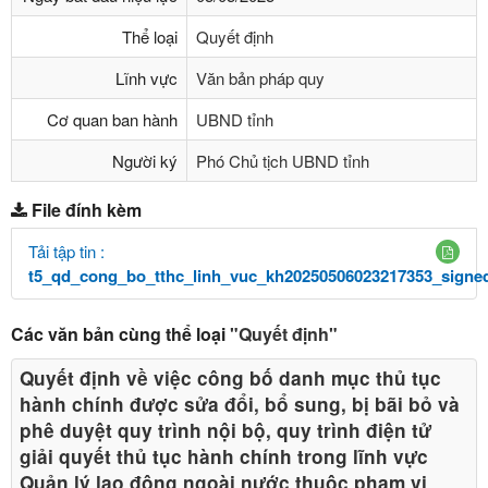
Thể loại
Quyết định
Lĩnh vực
Văn bản pháp quy
Cơ quan ban hành
UBND tỉnh
Người ký
Phó Chủ tịch UBND tỉnh
File đính kèm
Tải tập tin :
t5_qd_cong_bo_tthc_linh_vuc_kh20250506023217353_signed
Các văn bản cùng thể loại
"Quyết định"
Quyết định về việc công bố danh mục thủ tục
hành chính được sửa đổi, bổ sung, bị bãi bỏ và
phê duyệt quy trình nội bộ, quy trình điện tử
giải quyết thủ tục hành chính trong lĩnh vực
Quản lý lao động ngoài nước thuộc phạm vi