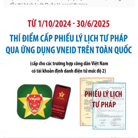
Số kí hiệu:
105/2026/TT-BTC
Tên: Thông tư số 105/2026/TT-BTC của Bộ Tài chính: Bãi
bỏ Thông tư số 87/2019/TT- BТC ngày 19 tháng 12 năm
2019 của Bộ trưởng Bộ Tài chính hướng dẫn thực hiện xử
phạt vi phạm hành chính trong lĩnh vực kho bạc nhà nước
Ngày ban hành: 21/07/2026
Số kí hiệu:
291/2026/NĐ-CP
Tên: Nghị định số 291/2026/NĐ-CP của Chính phủ: Sửa
đổi, bổ sung một số điều của Nghị định số 125/2020/NĐ-СР
ngày 19 tháng 10 năm 2020 của Chính phủ quy định xử
phạt vi phạm hành chính về thuế, hóa đơn được sửa đổi, bổ
sung bởi Nghị định số 102/2021/NĐ-CP
Ngày ban hành: 20/07/2026
Số kí hiệu:
2303/QĐ-UBND
Tên: Quyết định công bố Danh mục thủ tục hành chính mới
ban hành, được sửa đổi, bổ sung, bị bãi bỏ và phê duyệt
Quy trình nội bộ, quy trình điện tử giải quyết thủ tục hành
chính trong một số lĩnh vực thuộc phạm vi chức năng quản
lý của Sở Văn hóa, Thể tha
Ngày ban hành: 01/06/2026