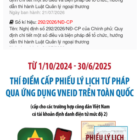
Số kí hiệu:
292/2026/NĐ-CP
Tên: Nghị định số 292/2026/NĐ-CP của Chính phủ: Quy
định chi tiết một số điều và biện pháp để tổ chức, hướng
dẫn thi hành Luật Quản lý ngoại thương
Ngày ban hành: 21/07/2026
Số kí hiệu:
105/2026/TT-BTC
Tên: Thông tư số 105/2026/TT-BTC của Bộ Tài chính: Bãi
bỏ Thông tư số 87/2019/TT- BТC ngày 19 tháng 12 năm
2019 của Bộ trưởng Bộ Tài chính hướng dẫn thực hiện xử
phạt vi phạm hành chính trong lĩnh vực kho bạc nhà nước
Ngày ban hành: 21/07/2026
Số kí hiệu:
291/2026/NĐ-CP
Tên: Nghị định số 291/2026/NĐ-CP của Chính phủ: Sửa
đổi, bổ sung một số điều của Nghị định số 125/2020/NĐ-СР
ngày 19 tháng 10 năm 2020 của Chính phủ quy định xử
phạt vi phạm hành chính về thuế, hóa đơn được sửa đổi, bổ
sung bởi Nghị định số 102/2021/NĐ-CP
Ngày ban hành: 20/07/2026
Số kí hiệu:
2303/QĐ-UBND
Tên: Quyết định công bố Danh mục thủ tục hành chính mới