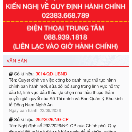
Số kí hiệu:
351/2025/NĐ-CP
Tên: Nghị định số 351/2025/NĐ-CP của Chính phủ: Quy
định chuẩn nghèo đa chiều quốc gia giai đoạn 2026 - 2030
Ngày ban hành: 29/12/2026
Số kí hiệu:
3014/QĐ-UBND
VĂN BẢN
Tên: Quyết định về việc công bố danh mục thủ tục hành
chính ban hành mới, sửa đổi bổ sung trong lĩnh vực hỗ trợ
đầu tư, lĩnh vực đấu thầu lựa chọn nhà thầu thuộc thẩm
quyền giải quyết của Sở Tài chính và Ban Quản lý Khu kinh
tế Đông Nam Nghệ An
Ngày ban hành: 23/09/2026
Số kí hiệu:
292/2026/NĐ-CP
Tên: Nghị định số 292/2026/NĐ-CP của Chính phủ: Quy
định chi tiết một số điều và biện pháp để tổ chức, hướng
dẫn thi hành Luật Quản lý ngoại thương
Ngày ban hành: 21/07/2026