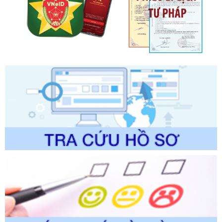
ban hành, được sửa đổi, bổ sung, bị bãi bỏ và phê duyệt
Quy trình nội bộ, quy trình điện tử giải quyết thủ tục hành
chính trong một số lĩnh vực thuộc phạm vi chức năng quản
lý của Sở Văn hóa, Thể tha
Ngày ban hành: 01/06/2026
Số kí hiệu:
2304/QĐ-UBND
Tên: Quyết định công bố Danh mục thủ tục hành chính
được sửa đổi, bổ sung và phê duyệt Quy trình nội bộ, quy
trình điện tử giải quyết thủ tục hành chính trong lĩnh vực Du
lịch thuộc phạm vi chức năng quản lý của Sở Văn hóa, Thể
thao và Du lịch
Ngày ban hành: 01/06/2026
Số kí hiệu:
2310/QĐ-UBND
Tên: Về việc công bố Danh mục thủ tục hành chính sửa
đổi, bổ sung và phê duyệt Quy trình nội bộ, quy trình điện tử
trong giải quyết thủtục hành chính lĩnh vực biến đổi khí hậu
thuộc phạm vi giải quyết của Sở Nông nghiệp và Môi
trường
Ngày ban hành: 01/06/2026
Số kí hiệu:
2300/QĐ-UBND