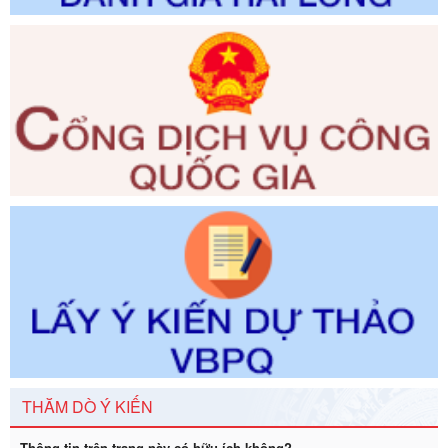
phạm vi chức năng quản lý của Sở Tư pháp
Ngày ban hành: 01/06/2026
Số kí hiệu:
351/2025/NĐ-CP
Tên: Nghị định số 351/2025/NĐ-CP của Chính phủ: Quy
định chuẩn nghèo đa chiều quốc gia giai đoạn 2026 - 2030
Ngày ban hành: 29/12/2026
Số kí hiệu:
3014/QĐ-UBND
Tên: Quyết định về việc công bố danh mục thủ tục hành
chính ban hành mới, sửa đổi bổ sung trong lĩnh vực hỗ trợ
đầu tư, lĩnh vực đấu thầu lựa chọn nhà thầu thuộc thẩm
quyền giải quyết của Sở Tài chính và Ban Quản lý Khu kinh
tế Đông Nam Nghệ An
Ngày ban hành: 23/09/2026
Số kí hiệu:
292/2026/NĐ-CP
Tên: Nghị định số 292/2026/NĐ-CP của Chính phủ: Quy
định chi tiết một số điều và biện pháp để tổ chức, hướng
dẫn thi hành Luật Quản lý ngoại thương
Ngày ban hành: 21/07/2026
THĂM DÒ Ý KIẾN
Số kí hiệu:
292/2026/NĐ-CP
Thông tin trên trang này có hữu ích không?