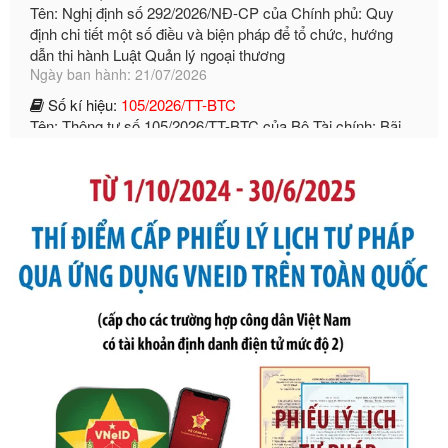
dẫn thi hành Luật Quản lý ngoại thương
Ngày ban hành: 21/07/2026
Số kí hiệu:
105/2026/TT-BTC
Tên: Thông tư số 105/2026/TT-BTC của Bộ Tài chính: Bãi
bỏ Thông tư số 87/2019/TT- BТC ngày 19 tháng 12 năm
2019 của Bộ trưởng Bộ Tài chính hướng dẫn thực hiện xử
phạt vi phạm hành chính trong lĩnh vực kho bạc nhà nước
Ngày ban hành: 21/07/2026
Số kí hiệu:
291/2026/NĐ-CP
Tên: Nghị định số 291/2026/NĐ-CP của Chính phủ: Sửa
đổi, bổ sung một số điều của Nghị định số 125/2020/NĐ-СР
ngày 19 tháng 10 năm 2020 của Chính phủ quy định xử
phạt vi phạm hành chính về thuế, hóa đơn được sửa đổi, bổ
sung bởi Nghị định số 102/2021/NĐ-CP
Ngày ban hành: 20/07/2026
Số kí hiệu:
2303/QĐ-UBND
Tên: Quyết định công bố Danh mục thủ tục hành chính mới
ban hành, được sửa đổi, bổ sung, bị bãi bỏ và phê duyệt
Quy trình nội bộ, quy trình điện tử giải quyết thủ tục hành
chính trong một số lĩnh vực thuộc phạm vi chức năng quản