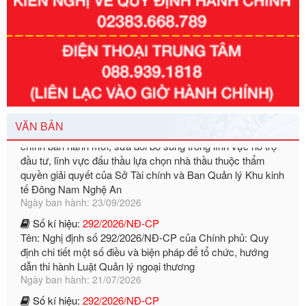
Số kí hiệu:
351/2025/NĐ-CP
Tên: Nghị định số 351/2025/NĐ-CP của Chính phủ: Quy
định chuẩn nghèo đa chiều quốc gia giai đoạn 2026 - 2030
Ngày ban hành: 29/12/2026
Số kí hiệu:
3014/QĐ-UBND
Tên: Quyết định về việc công bố danh mục thủ tục hành
chính ban hành mới, sửa đổi bổ sung trong lĩnh vực hỗ trợ
VĂN BẢN
đầu tư, lĩnh vực đấu thầu lựa chọn nhà thầu thuộc thẩm
quyền giải quyết của Sở Tài chính và Ban Quản lý Khu kinh
tế Đông Nam Nghệ An
Ngày ban hành: 23/09/2026
Số kí hiệu:
292/2026/NĐ-CP
Tên: Nghị định số 292/2026/NĐ-CP của Chính phủ: Quy
định chi tiết một số điều và biện pháp để tổ chức, hướng
dẫn thi hành Luật Quản lý ngoại thương
Ngày ban hành: 21/07/2026
Số kí hiệu:
292/2026/NĐ-CP
Tên: Nghị định số 292/2026/NĐ-CP của Chính phủ: Quy
định chi tiết một số điều và biện pháp để tổ chức, hướng