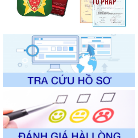
lý của Sở Văn hóa, Thể tha
Ngày ban hành: 01/06/2026
Số kí hiệu:
2304/QĐ-UBND
Tên: Quyết định công bố Danh mục thủ tục hành chính
được sửa đổi, bổ sung và phê duyệt Quy trình nội bộ, quy
trình điện tử giải quyết thủ tục hành chính trong lĩnh vực Du
lịch thuộc phạm vi chức năng quản lý của Sở Văn hóa, Thể
thao và Du lịch
Ngày ban hành: 01/06/2026
Số kí hiệu:
2310/QĐ-UBND
Tên: Về việc công bố Danh mục thủ tục hành chính sửa
đổi, bổ sung và phê duyệt Quy trình nội bộ, quy trình điện tử
trong giải quyết thủtục hành chính lĩnh vực biến đổi khí hậu
thuộc phạm vi giải quyết của Sở Nông nghiệp và Môi
trường
Ngày ban hành: 01/06/2026
Số kí hiệu:
2300/QĐ-UBND
Tên: V/v công bố danh mục thủ tục hành chính được sửa
đổi, bổ sung và phê duyệt quy trình nội bộ, quy trình điện tử
giải quyết thủ tục hành chính trong lĩnh vực Luật sư thuộc