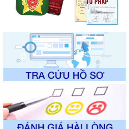
Tên: Quyết định công bố Danh mục thủ tục hành chính mới
ban hành, được sửa đổi, bổ sung, bị bãi bỏ và phê duyệt
Quy trình nội bộ, quy trình điện tử giải quyết thủ tục hành
chính trong một số lĩnh vực thuộc phạm vi chức năng quản
lý của Sở Văn hóa, Thể tha
Ngày ban hành: 01/06/2026
Số kí hiệu:
2304/QĐ-UBND
Tên: Quyết định công bố Danh mục thủ tục hành chính
được sửa đổi, bổ sung và phê duyệt Quy trình nội bộ, quy
trình điện tử giải quyết thủ tục hành chính trong lĩnh vực Du
lịch thuộc phạm vi chức năng quản lý của Sở Văn hóa, Thể
thao và Du lịch
Ngày ban hành: 01/06/2026
Số kí hiệu:
2310/QĐ-UBND
Tên: Về việc công bố Danh mục thủ tục hành chính sửa
đổi, bổ sung và phê duyệt Quy trình nội bộ, quy trình điện tử
trong giải quyết thủtục hành chính lĩnh vực biến đổi khí hậu
thuộc phạm vi giải quyết của Sở Nông nghiệp và Môi
trường
Ngày ban hành: 01/06/2026