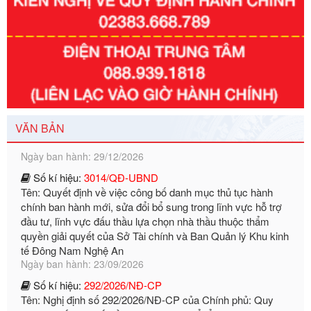
Số kí hiệu:
351/2025/NĐ-CP
Tên: Nghị định số 351/2025/NĐ-CP của Chính phủ: Quy
định chuẩn nghèo đa chiều quốc gia giai đoạn 2026 - 2030
Ngày ban hành: 29/12/2026
VĂN BẢN
Số kí hiệu:
3014/QĐ-UBND
Tên: Quyết định về việc công bố danh mục thủ tục hành
chính ban hành mới, sửa đổi bổ sung trong lĩnh vực hỗ trợ
đầu tư, lĩnh vực đấu thầu lựa chọn nhà thầu thuộc thẩm
quyền giải quyết của Sở Tài chính và Ban Quản lý Khu kinh
tế Đông Nam Nghệ An
Ngày ban hành: 23/09/2026
Số kí hiệu:
292/2026/NĐ-CP
Tên: Nghị định số 292/2026/NĐ-CP của Chính phủ: Quy
định chi tiết một số điều và biện pháp để tổ chức, hướng
dẫn thi hành Luật Quản lý ngoại thương