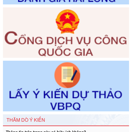
Số kí hiệu:
2300/QĐ-UBND
Tên: V/v công bố danh mục thủ tục hành chính được sửa
đổi, bổ sung và phê duyệt quy trình nội bộ, quy trình điện tử
giải quyết thủ tục hành chính trong lĩnh vực Luật sư thuộc
phạm vi chức năng quản lý của Sở Tư pháp
Ngày ban hành: 01/06/2026
Số kí hiệu:
351/2025/NĐ-CP
Tên: Nghị định số 351/2025/NĐ-CP của Chính phủ: Quy
định chuẩn nghèo đa chiều quốc gia giai đoạn 2026 - 2030
Ngày ban hành: 29/12/2026
Số kí hiệu:
3014/QĐ-UBND
Tên: Quyết định về việc công bố danh mục thủ tục hành
chính ban hành mới, sửa đổi bổ sung trong lĩnh vực hỗ trợ
đầu tư, lĩnh vực đấu thầu lựa chọn nhà thầu thuộc thẩm
quyền giải quyết của Sở Tài chính và Ban Quản lý Khu kinh
tế Đông Nam Nghệ An
Ngày ban hành: 23/09/2026
Số kí hiệu:
292/2026/NĐ-CP
THĂM DÒ Ý KIẾN
Tên: Nghị định số 292/2026/NĐ-CP của Chính phủ: Quy
định chi tiết một số điều và biện pháp để tổ chức, hướng
Thông tin trên trang này có hữu ích không?