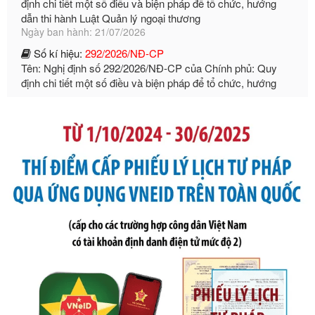
Ngày ban hành: 21/07/2026
Số kí hiệu:
292/2026/NĐ-CP
Tên: Nghị định số 292/2026/NĐ-CP của Chính phủ: Quy
định chi tiết một số điều và biện pháp để tổ chức, hướng
dẫn thi hành Luật Quản lý ngoại thương
Ngày ban hành: 21/07/2026
Số kí hiệu:
105/2026/TT-BTC
Tên: Thông tư số 105/2026/TT-BTC của Bộ Tài chính: Bãi
bỏ Thông tư số 87/2019/TT- BТC ngày 19 tháng 12 năm
2019 của Bộ trưởng Bộ Tài chính hướng dẫn thực hiện xử
phạt vi phạm hành chính trong lĩnh vực kho bạc nhà nước
Ngày ban hành: 21/07/2026
Số kí hiệu:
291/2026/NĐ-CP
Tên: Nghị định số 291/2026/NĐ-CP của Chính phủ: Sửa
đổi, bổ sung một số điều của Nghị định số 125/2020/NĐ-СР
ngày 19 tháng 10 năm 2020 của Chính phủ quy định xử
phạt vi phạm hành chính về thuế, hóa đơn được sửa đổi, bổ
sung bởi Nghị định số 102/2021/NĐ-CP
Ngày ban hành: 20/07/2026
Số kí hiệu:
2303/QĐ-UBND