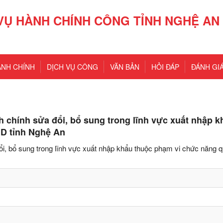
VỤ HÀNH CHÍNH CÔNG TỈNH NGHỆ AN
ÀNH CHÍNH
DỊCH VỤ CÔNG
VĂN BẢN
HỎI ĐÁP
ĐÁNH GIÁ
 chính sửa đổi, bổ sung trong lĩnh vực xuất nhập k
D tỉnh Nghệ An
i, bổ sung trong lĩnh vực xuất nhập khẩu thuộc phạm vi chức năng q