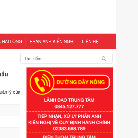
 HÀI LÒNG
PHẢN ÁNH KIẾN NGHỊ
LIÊN HỆ
hẩu
uản lý của
Số kí hiệu:
351/2025/NĐ-CP