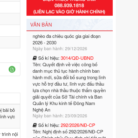
Tên: Nghị định số 351/2025/NĐ-CP
của Chính phủ: Quy định chuẩn
nghèo đa chiều quốc gia giai đoạn
VĂN BẢN
2026 - 2030
Ngày ban hành: 29/12/2026
Số kí hiệu:
3014/QĐ-UBND
Tên: Quyết định về việc công bố
danh mục thủ tục hành chính ban
hành mới, sửa đổi bổ sung trong lĩnh
vực hỗ trợ đầu tư, lĩnh vực đấu thầu
lựa chọn nhà thầu thuộc thẩm quyền
giải quyết của Sở Tài chính và Ban
Quản lý Khu kinh tế Đông Nam
Nghệ An
Ngày ban hành: 23/09/2026
Số kí hiệu:
292/2026/NĐ-CP
ị bãi bỏ
Tên: Nghị định số 292/2026/NĐ-CP
lĩnh vực
của Chính phủ: Quy định chi tiết một
số điều và biện pháp để tổ chức,
hướng dẫn thi hành Luật Quản lý
trình nội