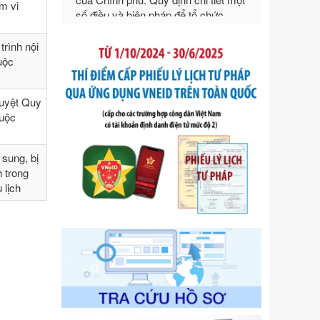
ngoại thương
ạm vi
Ngày ban hành: 21/07/2026
Số kí hiệu:
292/2026/NĐ-CP
rình nội
Tên: Nghị định số 292/2026/NĐ-CP
huộc
của Chính phủ: Quy định chi tiết một
số điều và biện pháp để tổ chức,
hướng dẫn thi hành Luật Quản lý
duyệt Quy
ngoại thương
huộc
Ngày ban hành: 21/07/2026
Số kí hiệu:
105/2026/TT-BTC
sung, bị
Tên: Thông tư số 105/2026/TT-BTC
h trong
của Bộ Tài chính: Bãi bỏ Thông tư số
 lịch
87/2019/TT- BТC ngày 19 tháng 12
năm 2019 của Bộ trưởng Bộ Tài
chính hướng dẫn thực hiện xử phạt
vi phạm hành chính trong lĩnh vực
kho bạc nhà nước
Ngày ban hành: 21/07/2026
Số kí hiệu:
291/2026/NĐ-CP
Tên: Nghị định số 291/2026/NĐ-CP