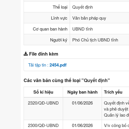
Thể loại
Quyết định
Lĩnh vực
Văn bản pháp quy
Cơ quan ban hành
UBND tỉnh
Người ký
Phó Chủ tịch UBND tỉnh
File đính kèm
Tải tập tin :
2454.pdf
Các văn bản cùng thể loại
"Quyết định"
Số kí hiệu
Ngày ban hành
Trích yếu
2320/QĐ-UBND
01/06/2026
Quyết định v
và phê duyệt 
Quản lý lao 
2300/QĐ-UBND
01/06/2026
V/v công bố 