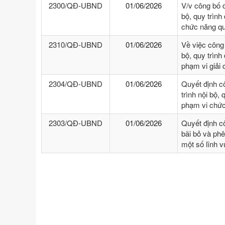
2300/QĐ-UBND
01/06/2026
V/v công bố 
bộ, quy trình
chức năng qu
2310/QĐ-UBND
01/06/2026
Về việc công
bộ, quy trình
phạm vi giải
2304/QĐ-UBND
01/06/2026
Quyết định c
trình nội bộ, 
phạm vi chức
2303/QĐ-UBND
01/06/2026
Quyết định c
bãi bỏ và phê
một số lĩnh 