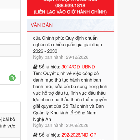
Số kí hiệu:
351/2025/NĐ-CP
Tên: Nghị định số 351/2025/NĐ-CP
của Chính phủ: Quy định chuẩn
VĂN BẢN
nghèo đa chiều quốc gia giai đoạn
2026 - 2030
Ngày ban hành: 29/12/2026
Số kí hiệu:
3014/QĐ-UBND
Tên: Quyết định về việc công bố
danh mục thủ tục hành chính ban
hành mới, sửa đổi bổ sung trong lĩnh
vực hỗ trợ đầu tư, lĩnh vực đấu thầu
lựa chọn nhà thầu thuộc thẩm quyền
giải quyết của Sở Tài chính và Ban
Quản lý Khu kinh tế Đông Nam
Nghệ An
Ngày ban hành: 23/09/2026
Số kí hiệu:
292/2026/NĐ-CP
ị bãi bỏ
Tên: Nghị định số 292/2026/NĐ-CP
lĩnh vực
của Chính phủ: Quy định chi tiết một
số điều và biện pháp để tổ chức,