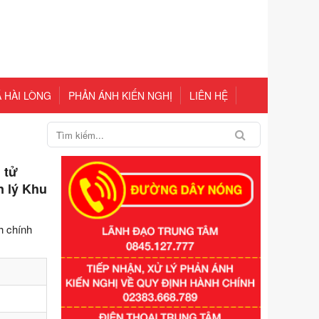
 HÀI LÒNG
PHẢN ÁNH KIẾN NGHỊ
LIÊN HỆ
 tử
n lý Khu
h chính