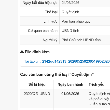
Ngày bắt đầu hiệu lực
24/05/2026
Thể loại
Quyết định
Lĩnh vực
Văn bản pháp quy
Cơ quan ban hành
UBND tỉnh
Người ký
Phó Chủ tịch UBND tỉnh
File đính kèm
Tải tập tin :
2142qd142313_202605250230519952026
Các văn bản cùng thể loại
"Quyết định"
Số kí hiệu
Ngày ban hành
Trích yếu
2320/QĐ-UBND
01/06/2026
Quyết định v
và phê duyệt 
Quản lý lao 