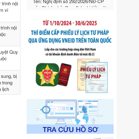
hướng dẫn thi hành Luật Quản lý
trình nội
ngoại thương
ạm vi
Ngày ban hành: 21/07/2026
Số kí hiệu:
292/2026/NĐ-CP
rình nội
Tên: Nghị định số 292/2026/NĐ-CP
huộc
của Chính phủ: Quy định chi tiết một
số điều và biện pháp để tổ chức,
hướng dẫn thi hành Luật Quản lý
duyệt Quy
ngoại thương
huộc
Ngày ban hành: 21/07/2026
Số kí hiệu:
105/2026/TT-BTC
sung, bị
Tên: Thông tư số 105/2026/TT-BTC
h trong
của Bộ Tài chính: Bãi bỏ Thông tư số
 lịch
87/2019/TT- BТC ngày 19 tháng 12
năm 2019 của Bộ trưởng Bộ Tài
chính hướng dẫn thực hiện xử phạt
vi phạm hành chính trong lĩnh vực
kho bạc nhà nước
Ngày ban hành: 21/07/2026
Số kí hiệu:
291/2026/NĐ-CP