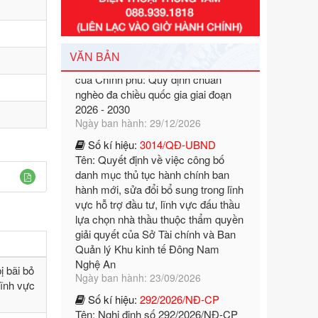
Số kí hiệu:
351/2025/NĐ-CP
Tên: Nghị định số 351/2025/NĐ-CP
của Chính phủ: Quy định chuẩn
nghèo đa chiều quốc gia giai đoạn
VĂN BẢN
2026 - 2030
Ngày ban hành: 29/12/2026
Số kí hiệu:
3014/QĐ-UBND
Tên: Quyết định về việc công bố
danh mục thủ tục hành chính ban
hành mới, sửa đổi bổ sung trong lĩnh
vực hỗ trợ đầu tư, lĩnh vực đấu thầu
lựa chọn nhà thầu thuộc thẩm quyền
giải quyết của Sở Tài chính và Ban
Quản lý Khu kinh tế Đông Nam
Nghệ An
Ngày ban hành: 23/09/2026
Số kí hiệu:
292/2026/NĐ-CP
ị bãi bỏ
Tên: Nghị định số 292/2026/NĐ-CP
lĩnh vực
của Chính phủ: Quy định chi tiết một
số điều và biện pháp để tổ chức,
hướng dẫn thi hành Luật Quản lý