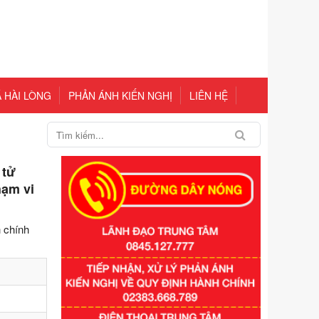
 HÀI LÒNG
PHẢN ÁNH KIẾN NGHỊ
LIÊN HỆ
 tử
hạm vi
h chính