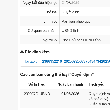
Ngày bắt đầu hiệu lực
24/07/2025
Thể loại
Quyết định
Lĩnh vực
Văn bản pháp quy
Cơ quan ban hành
UBND tỉnh
Người ký
Phó Chủ tịch UBND tỉnh
File đính kèm
Tải tập tin :
2386152210_20250725033754347342025
Các văn bản cùng thể loại
"Quyết định"
Số kí hiệu
Ngày ban hành
Trích yếu
2320/QĐ-UBND
01/06/2026
Quyết định v
và phê duyệt 
Quản lý lao 