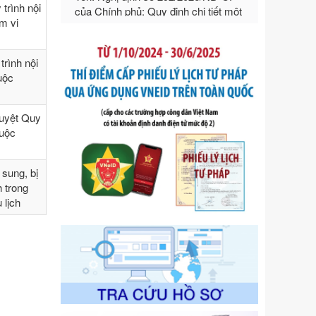
trình nội
ngoại thương
ạm vi
Ngày ban hành: 21/07/2026
Số kí hiệu:
292/2026/NĐ-CP
rình nội
Tên: Nghị định số 292/2026/NĐ-CP
huộc
của Chính phủ: Quy định chi tiết một
số điều và biện pháp để tổ chức,
hướng dẫn thi hành Luật Quản lý
duyệt Quy
ngoại thương
huộc
Ngày ban hành: 21/07/2026
Số kí hiệu:
105/2026/TT-BTC
sung, bị
Tên: Thông tư số 105/2026/TT-BTC
h trong
của Bộ Tài chính: Bãi bỏ Thông tư số
 lịch
87/2019/TT- BТC ngày 19 tháng 12
năm 2019 của Bộ trưởng Bộ Tài
chính hướng dẫn thực hiện xử phạt
vi phạm hành chính trong lĩnh vực
kho bạc nhà nước
Ngày ban hành: 21/07/2026
Số kí hiệu:
291/2026/NĐ-CP
Tên: Nghị định số 291/2026/NĐ-CP