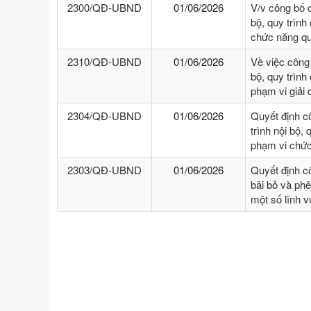
2300/QĐ-UBND
01/06/2026
V/v công bố 
bộ, quy trình
chức năng qu
2310/QĐ-UBND
01/06/2026
Về việc công
bộ, quy trình
phạm vi giải
2304/QĐ-UBND
01/06/2026
Quyết định c
trình nội bộ, 
phạm vi chức
2303/QĐ-UBND
01/06/2026
Quyết định c
bãi bỏ và phê
một số lĩnh 