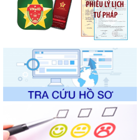
Số kí hiệu:
2303/QĐ-UBND
Tên: Quyết định công bố Danh mục thủ tục hành chính mới
ban hành, được sửa đổi, bổ sung, bị bãi bỏ và phê duyệt
Quy trình nội bộ, quy trình điện tử giải quyết thủ tục hành
chính trong một số lĩnh vực thuộc phạm vi chức năng quản
lý của Sở Văn hóa, Thể tha
Ngày ban hành: 01/06/2026
Số kí hiệu:
2304/QĐ-UBND
Tên: Quyết định công bố Danh mục thủ tục hành chính
được sửa đổi, bổ sung và phê duyệt Quy trình nội bộ, quy
trình điện tử giải quyết thủ tục hành chính trong lĩnh vực Du
lịch thuộc phạm vi chức năng quản lý của Sở Văn hóa, Thể
thao và Du lịch
Ngày ban hành: 01/06/2026
Số kí hiệu:
2310/QĐ-UBND
Tên: Về việc công bố Danh mục thủ tục hành chính sửa
đổi, bổ sung và phê duyệt Quy trình nội bộ, quy trình điện tử
trong giải quyết thủtục hành chính lĩnh vực biến đổi khí hậu
thuộc phạm vi giải quyết của Sở Nông nghiệp và Môi
trường