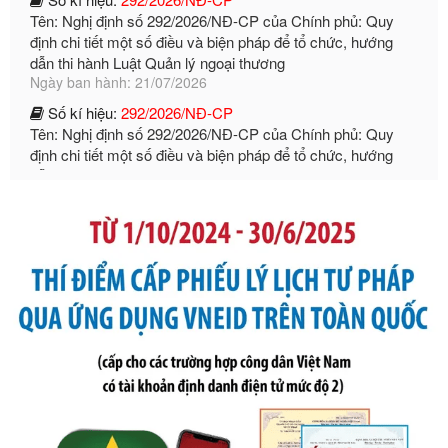
dẫn thi hành Luật Quản lý ngoại thương
Ngày ban hành: 21/07/2026
Số kí hiệu:
292/2026/NĐ-CP
Tên: Nghị định số 292/2026/NĐ-CP của Chính phủ: Quy
định chi tiết một số điều và biện pháp để tổ chức, hướng
dẫn thi hành Luật Quản lý ngoại thương
Ngày ban hành: 21/07/2026
Số kí hiệu:
105/2026/TT-BTC
Tên: Thông tư số 105/2026/TT-BTC của Bộ Tài chính: Bãi
bỏ Thông tư số 87/2019/TT- BТC ngày 19 tháng 12 năm
2019 của Bộ trưởng Bộ Tài chính hướng dẫn thực hiện xử
phạt vi phạm hành chính trong lĩnh vực kho bạc nhà nước
Ngày ban hành: 21/07/2026
Số kí hiệu:
291/2026/NĐ-CP
Tên: Nghị định số 291/2026/NĐ-CP của Chính phủ: Sửa
đổi, bổ sung một số điều của Nghị định số 125/2020/NĐ-СР
ngày 19 tháng 10 năm 2020 của Chính phủ quy định xử
phạt vi phạm hành chính về thuế, hóa đơn được sửa đổi, bổ
sung bởi Nghị định số 102/2021/NĐ-CP
Ngày ban hành: 20/07/2026