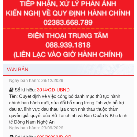
Số kí hiệu:
351/2025/NĐ-CP
Tên: Nghị định số 351/2025/NĐ-CP của Chính phủ: Quy
định chuẩn nghèo đa chiều quốc gia giai đoạn 2026 - 2030
Ngày ban hành: 29/12/2026
VĂN BẢN
Số kí hiệu:
3014/QĐ-UBND
Tên: Quyết định về việc công bố danh mục thủ tục hành
chính ban hành mới, sửa đổi bổ sung trong lĩnh vực hỗ trợ
đầu tư, lĩnh vực đấu thầu lựa chọn nhà thầu thuộc thẩm
quyền giải quyết của Sở Tài chính và Ban Quản lý Khu kinh
tế Đông Nam Nghệ An
Ngày ban hành: 23/09/2026
Số kí hiệu:
292/2026/NĐ-CP
Tên: Nghị định số 292/2026/NĐ-CP của Chính phủ: Quy
định chi tiết một số điều và biện pháp để tổ chức, hướng