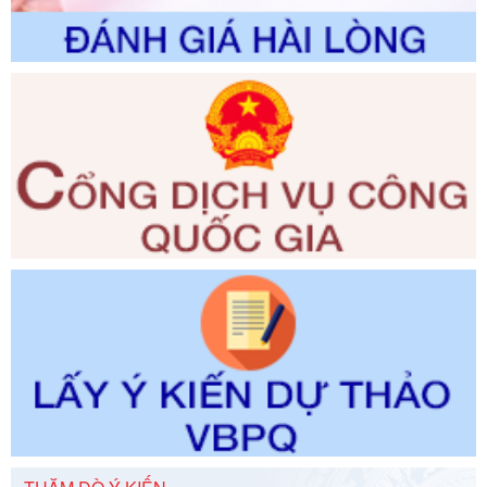
Ngày ban hành: 01/06/2026
Số kí hiệu:
2300/QĐ-UBND
Tên: V/v công bố danh mục thủ tục hành chính được sửa
đổi, bổ sung và phê duyệt quy trình nội bộ, quy trình điện tử
giải quyết thủ tục hành chính trong lĩnh vực Luật sư thuộc
phạm vi chức năng quản lý của Sở Tư pháp
Ngày ban hành: 01/06/2026
Số kí hiệu:
351/2025/NĐ-CP
Tên: Nghị định số 351/2025/NĐ-CP của Chính phủ: Quy
định chuẩn nghèo đa chiều quốc gia giai đoạn 2026 - 2030
Ngày ban hành: 29/12/2026
Số kí hiệu:
3014/QĐ-UBND
Tên: Quyết định về việc công bố danh mục thủ tục hành
chính ban hành mới, sửa đổi bổ sung trong lĩnh vực hỗ trợ
đầu tư, lĩnh vực đấu thầu lựa chọn nhà thầu thuộc thẩm
quyền giải quyết của Sở Tài chính và Ban Quản lý Khu kinh
tế Đông Nam Nghệ An
Ngày ban hành: 23/09/2026
Số kí hiệu:
292/2026/NĐ-CP