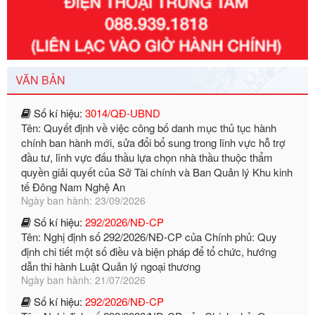
Số kí hiệu:
351/2025/NĐ-CP
Tên: Nghị định số 351/2025/NĐ-CP của Chính phủ: Quy
định chuẩn nghèo đa chiều quốc gia giai đoạn 2026 - 2030
Ngày ban hành: 29/12/2026
VĂN BẢN
Số kí hiệu:
3014/QĐ-UBND
Tên: Quyết định về việc công bố danh mục thủ tục hành
chính ban hành mới, sửa đổi bổ sung trong lĩnh vực hỗ trợ
đầu tư, lĩnh vực đấu thầu lựa chọn nhà thầu thuộc thẩm
quyền giải quyết của Sở Tài chính và Ban Quản lý Khu kinh
tế Đông Nam Nghệ An
Ngày ban hành: 23/09/2026
Số kí hiệu:
292/2026/NĐ-CP
Tên: Nghị định số 292/2026/NĐ-CP của Chính phủ: Quy
định chi tiết một số điều và biện pháp để tổ chức, hướng
dẫn thi hành Luật Quản lý ngoại thương
Ngày ban hành: 21/07/2026
Số kí hiệu:
292/2026/NĐ-CP
Tên: Nghị định số 292/2026/NĐ-CP của Chính phủ: Quy
định chi tiết một số điều và biện pháp để tổ chức, hướng