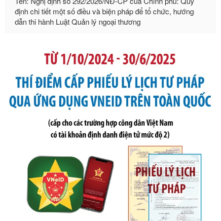
dẫn thi hành Luật Quản lý ngoại thương
Ngày ban hành: 21/07/2026
Số kí hiệu:
105/2026/TT-BTC
Tên: Thông tư số 105/2026/TT-BTC của Bộ Tài chính: Bãi
bỏ Thông tư số 87/2019/TT- BТC ngày 19 tháng 12 năm
2019 của Bộ trưởng Bộ Tài chính hướng dẫn thực hiện xử
phạt vi phạm hành chính trong lĩnh vực kho bạc nhà nước
Ngày ban hành: 21/07/2026
Số kí hiệu:
291/2026/NĐ-CP
Tên: Nghị định số 291/2026/NĐ-CP của Chính phủ: Sửa
đổi, bổ sung một số điều của Nghị định số 125/2020/NĐ-СР
ngày 19 tháng 10 năm 2020 của Chính phủ quy định xử
phạt vi phạm hành chính về thuế, hóa đơn được sửa đổi, bổ
sung bởi Nghị định số 102/2021/NĐ-CP
Ngày ban hành: 20/07/2026
Số kí hiệu:
2303/QĐ-UBND
Tên: Quyết định công bố Danh mục thủ tục hành chính mới
ban hành, được sửa đổi, bổ sung, bị bãi bỏ và phê duyệt
Quy trình nội bộ, quy trình điện tử giải quyết thủ tục hành
chính trong một số lĩnh vực thuộc phạm vi chức năng quản
lý của Sở Văn hóa, Thể tha