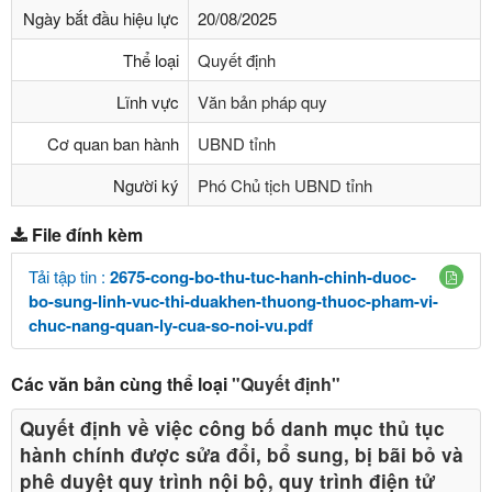
Ngày bắt đầu hiệu lực
20/08/2025
Thể loại
Quyết định
Lĩnh vực
Văn bản pháp quy
Cơ quan ban hành
UBND tỉnh
Người ký
Phó Chủ tịch UBND tỉnh
File đính kèm
Tải tập tin :
2675-cong-bo-thu-tuc-hanh-chinh-duoc-
bo-sung-linh-vuc-thi-duakhen-thuong-thuoc-pham-vi-
chuc-nang-quan-ly-cua-so-noi-vu.pdf
Các văn bản cùng thể loại
"Quyết định"
Quyết định về việc công bố danh mục thủ tục
hành chính được sửa đổi, bổ sung, bị bãi bỏ và
phê duyệt quy trình nội bộ, quy trình điện tử