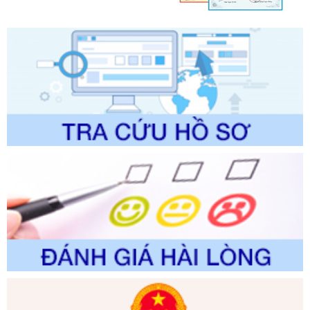
Ngày ban hành: 01/06/2026
Số kí hiệu:
2304/QĐ-UBND
Tên: Quyết định công bố Danh mục thủ tục hành chính
được sửa đổi, bổ sung và phê duyệt Quy trình nội bộ, quy
trình điện tử giải quyết thủ tục hành chính trong lĩnh vực Du
lịch thuộc phạm vi chức năng quản lý của Sở Văn hóa, Thể
thao và Du lịch
Ngày ban hành: 01/06/2026
Số kí hiệu:
2310/QĐ-UBND
Tên: Về việc công bố Danh mục thủ tục hành chính sửa
đổi, bổ sung và phê duyệt Quy trình nội bộ, quy trình điện tử
trong giải quyết thủtục hành chính lĩnh vực biến đổi khí hậu
thuộc phạm vi giải quyết của Sở Nông nghiệp và Môi
trường
Ngày ban hành: 01/06/2026
Số kí hiệu:
2300/QĐ-UBND
Tên: V/v công bố danh mục thủ tục hành chính được sửa
đổi, bổ sung và phê duyệt quy trình nội bộ, quy trình điện tử
giải quyết thủ tục hành chính trong lĩnh vực Luật sư thuộc
phạm vi chức năng quản lý của Sở Tư pháp