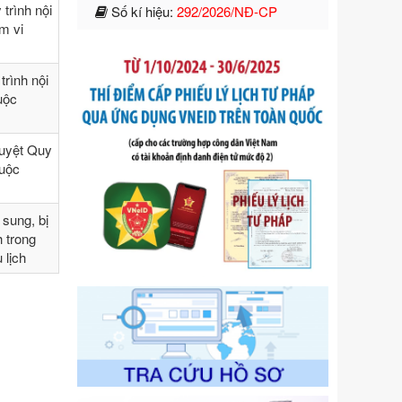
của Chính phủ: Quy định chi tiết một
trình nội
số điều và biện pháp để tổ chức,
ạm vi
hướng dẫn thi hành Luật Quản lý
ngoại thương
Ngày ban hành: 21/07/2026
rình nội
huộc
Số kí hiệu:
292/2026/NĐ-CP
Tên: Nghị định số 292/2026/NĐ-CP
của Chính phủ: Quy định chi tiết một
duyệt Quy
số điều và biện pháp để tổ chức,
huộc
hướng dẫn thi hành Luật Quản lý
ngoại thương
Ngày ban hành: 21/07/2026
sung, bị
h trong
Số kí hiệu:
105/2026/TT-BTC
 lịch
Tên: Thông tư số 105/2026/TT-BTC
của Bộ Tài chính: Bãi bỏ Thông tư số
87/2019/TT- BТC ngày 19 tháng 12
năm 2019 của Bộ trưởng Bộ Tài
chính hướng dẫn thực hiện xử phạt
vi phạm hành chính trong lĩnh vực
kho bạc nhà nước
Ngày ban hành: 21/07/2026