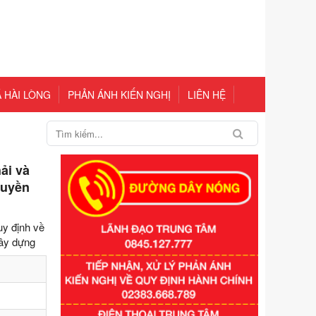
 HÀI LÒNG
PHẢN ÁNH KIẾN NGHỊ
LIÊN HỆ
ải và
quyền
uy định về
Xây dựng