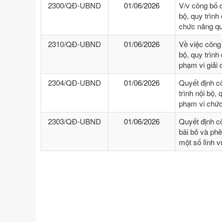
2300/QĐ-UBND
01/06/2026
V/v công bố 
bộ, quy trình
chức năng qu
2310/QĐ-UBND
01/06/2026
Về việc công
bộ, quy trình
phạm vi giải
2304/QĐ-UBND
01/06/2026
Quyết định c
trình nội bộ, 
phạm vi chức
2303/QĐ-UBND
01/06/2026
Quyết định c
bãi bỏ và phê
một số lĩnh 