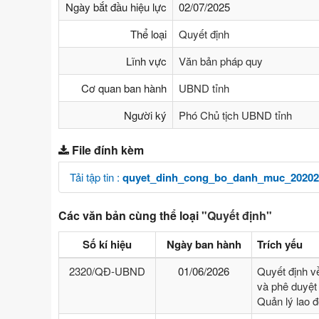
Ngày bắt đầu hiệu lực
02/07/2025
Thể loại
Quyết định
Lĩnh vực
Văn bản pháp quy
Cơ quan ban hành
UBND tỉnh
Người ký
Phó Chủ tịch UBND tỉnh
File đính kèm
Tải tập tin :
quyet_dinh_cong_bo_danh_muc_202025
Các văn bản cùng thể loại
"Quyết định"
Số kí hiệu
Ngày ban hành
Trích yếu
2320/QĐ-UBND
01/06/2026
Quyết định v
và phê duyệt 
Quản lý lao 