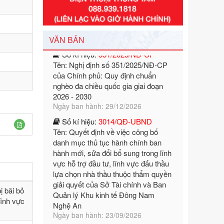
Số kí hiệu:
351/2025/NĐ-CP
Tên: Nghị định số 351/2025/NĐ-CP
VĂN BẢN
của Chính phủ: Quy định chuẩn
nghèo đa chiều quốc gia giai đoạn
2026 - 2030
Ngày ban hành: 29/12/2026
Số kí hiệu:
3014/QĐ-UBND
Tên: Quyết định về việc công bố
danh mục thủ tục hành chính ban
hành mới, sửa đổi bổ sung trong lĩnh
vực hỗ trợ đầu tư, lĩnh vực đấu thầu
lựa chọn nhà thầu thuộc thẩm quyền
giải quyết của Sở Tài chính và Ban
Quản lý Khu kinh tế Đông Nam
Nghệ An
Ngày ban hành: 23/09/2026
ị bãi bỏ
lĩnh vực
Số kí hiệu:
292/2026/NĐ-CP
Tên: Nghị định số 292/2026/NĐ-CP