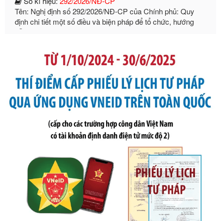
dẫn thi hành Luật Quản lý ngoại thương
Ngày ban hành: 21/07/2026
Số kí hiệu:
105/2026/TT-BTC
Tên: Thông tư số 105/2026/TT-BTC của Bộ Tài chính: Bãi
bỏ Thông tư số 87/2019/TT- BТC ngày 19 tháng 12 năm
2019 của Bộ trưởng Bộ Tài chính hướng dẫn thực hiện xử
phạt vi phạm hành chính trong lĩnh vực kho bạc nhà nước
Ngày ban hành: 21/07/2026
Số kí hiệu:
291/2026/NĐ-CP
Tên: Nghị định số 291/2026/NĐ-CP của Chính phủ: Sửa
đổi, bổ sung một số điều của Nghị định số 125/2020/NĐ-СР
ngày 19 tháng 10 năm 2020 của Chính phủ quy định xử
phạt vi phạm hành chính về thuế, hóa đơn được sửa đổi, bổ
sung bởi Nghị định số 102/2021/NĐ-CP
Ngày ban hành: 20/07/2026
Số kí hiệu:
2303/QĐ-UBND
Tên: Quyết định công bố Danh mục thủ tục hành chính mới
ban hành, được sửa đổi, bổ sung, bị bãi bỏ và phê duyệt
Quy trình nội bộ, quy trình điện tử giải quyết thủ tục hành
chính trong một số lĩnh vực thuộc phạm vi chức năng quản