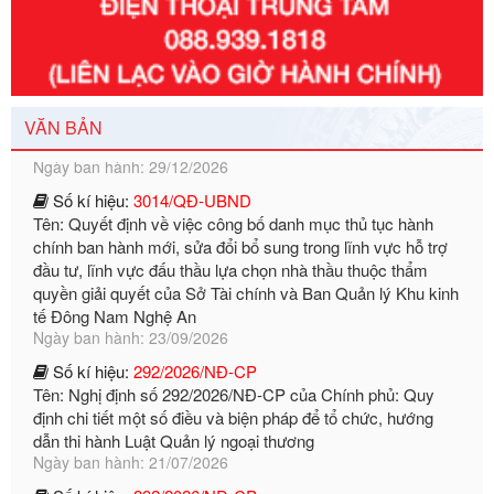
Số kí hiệu:
351/2025/NĐ-CP
Tên: Nghị định số 351/2025/NĐ-CP của Chính phủ: Quy
định chuẩn nghèo đa chiều quốc gia giai đoạn 2026 - 2030
Ngày ban hành: 29/12/2026
VĂN BẢN
Số kí hiệu:
3014/QĐ-UBND
Tên: Quyết định về việc công bố danh mục thủ tục hành
chính ban hành mới, sửa đổi bổ sung trong lĩnh vực hỗ trợ
đầu tư, lĩnh vực đấu thầu lựa chọn nhà thầu thuộc thẩm
quyền giải quyết của Sở Tài chính và Ban Quản lý Khu kinh
tế Đông Nam Nghệ An
Ngày ban hành: 23/09/2026
Số kí hiệu:
292/2026/NĐ-CP
Tên: Nghị định số 292/2026/NĐ-CP của Chính phủ: Quy
định chi tiết một số điều và biện pháp để tổ chức, hướng
dẫn thi hành Luật Quản lý ngoại thương
Ngày ban hành: 21/07/2026
Số kí hiệu:
292/2026/NĐ-CP
Tên: Nghị định số 292/2026/NĐ-CP của Chính phủ: Quy
định chi tiết một số điều và biện pháp để tổ chức, hướng