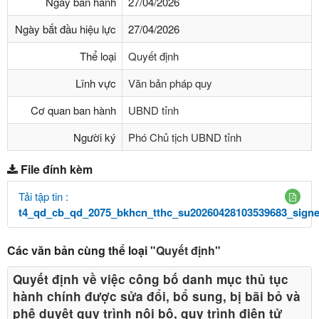
Ngày ban hành
27/04/2026
Ngày bắt đầu hiệu lực
27/04/2026
Thể loại
Quyết định
Lĩnh vực
Văn bản pháp quy
Cơ quan ban hành
UBND tỉnh
Người ký
Phó Chủ tịch UBND tỉnh
File đính kèm
Tải tập tin :
t4_qd_cb_qd_2075_bkhcn_tthc_su20260428103539683_signe
Các văn bản cùng thể loại
"Quyết định"
Quyết định về việc công bố danh mục thủ tục
hành chính được sửa đổi, bổ sung, bị bãi bỏ và
phê duyệt quy trình nội bộ, quy trình điện tử