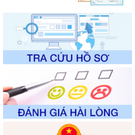
lý của Sở Văn hóa, Thể tha
Ngày ban hành: 01/06/2026
Số kí hiệu:
2304/QĐ-UBND
Tên: Quyết định công bố Danh mục thủ tục hành chính
được sửa đổi, bổ sung và phê duyệt Quy trình nội bộ, quy
trình điện tử giải quyết thủ tục hành chính trong lĩnh vực Du
lịch thuộc phạm vi chức năng quản lý của Sở Văn hóa, Thể
thao và Du lịch
Ngày ban hành: 01/06/2026
Số kí hiệu:
2310/QĐ-UBND
Tên: Về việc công bố Danh mục thủ tục hành chính sửa
đổi, bổ sung và phê duyệt Quy trình nội bộ, quy trình điện tử
trong giải quyết thủtục hành chính lĩnh vực biến đổi khí hậu
thuộc phạm vi giải quyết của Sở Nông nghiệp và Môi
trường
Ngày ban hành: 01/06/2026
Số kí hiệu:
2300/QĐ-UBND
Tên: V/v công bố danh mục thủ tục hành chính được sửa
đổi, bổ sung và phê duyệt quy trình nội bộ, quy trình điện tử
giải quyết thủ tục hành chính trong lĩnh vực Luật sư thuộc