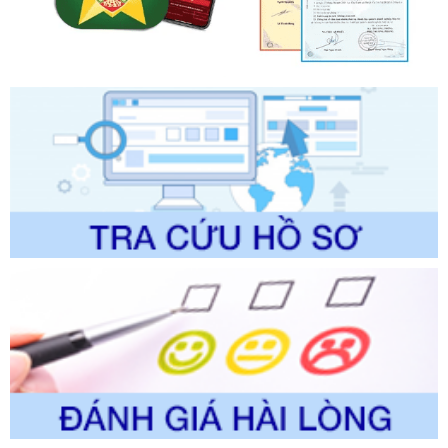
Quy trình nội bộ, quy trình điện tử giải quyết thủ tục hành
chính trong một số lĩnh vực thuộc phạm vi chức năng quản
lý của Sở Văn hóa, Thể tha
Ngày ban hành: 01/06/2026
Số kí hiệu:
2304/QĐ-UBND
Tên: Quyết định công bố Danh mục thủ tục hành chính
được sửa đổi, bổ sung và phê duyệt Quy trình nội bộ, quy
trình điện tử giải quyết thủ tục hành chính trong lĩnh vực Du
lịch thuộc phạm vi chức năng quản lý của Sở Văn hóa, Thể
thao và Du lịch
Ngày ban hành: 01/06/2026
Số kí hiệu:
2310/QĐ-UBND
Tên: Về việc công bố Danh mục thủ tục hành chính sửa
đổi, bổ sung và phê duyệt Quy trình nội bộ, quy trình điện tử
trong giải quyết thủtục hành chính lĩnh vực biến đổi khí hậu
thuộc phạm vi giải quyết của Sở Nông nghiệp và Môi
trường
Ngày ban hành: 01/06/2026
Số kí hiệu:
2300/QĐ-UBND
Tên: V/v công bố danh mục thủ tục hành chính được sửa