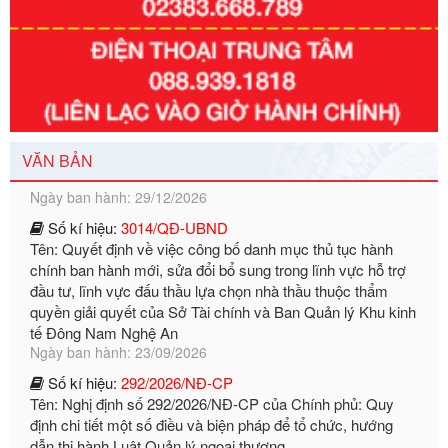
Số kí hiệu:
351/2025/NĐ-CP
Tên: Nghị định số 351/2025/NĐ-CP của Chính phủ: Quy
định chuẩn nghèo đa chiều quốc gia giai đoạn 2026 - 2030
Ngày ban hành: 29/12/2026
VĂN BẢN
Số kí hiệu:
3014/QĐ-UBND
Tên: Quyết định về việc công bố danh mục thủ tục hành
chính ban hành mới, sửa đổi bổ sung trong lĩnh vực hỗ trợ
đầu tư, lĩnh vực đấu thầu lựa chọn nhà thầu thuộc thẩm
quyền giải quyết của Sở Tài chính và Ban Quản lý Khu kinh
tế Đông Nam Nghệ An
Ngày ban hành: 23/09/2026
Số kí hiệu:
292/2026/NĐ-CP
Tên: Nghị định số 292/2026/NĐ-CP của Chính phủ: Quy
định chi tiết một số điều và biện pháp để tổ chức, hướng
dẫn thi hành Luật Quản lý ngoại thương
Ngày ban hành: 21/07/2026