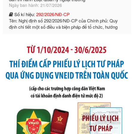
Số kí hiệu:
292/2026/NĐ-CP
Tên: Nghị định số 292/2026/NĐ-CP của Chính phủ: Quy
định chi tiết một số điều và biện pháp để tổ chức, hướng
dẫn thi hành Luật Quản lý ngoại thương
Ngày ban hành: 21/07/2026
Số kí hiệu:
105/2026/TT-BTC
Tên: Thông tư số 105/2026/TT-BTC của Bộ Tài chính: Bãi
bỏ Thông tư số 87/2019/TT- BТC ngày 19 tháng 12 năm
2019 của Bộ trưởng Bộ Tài chính hướng dẫn thực hiện xử
phạt vi phạm hành chính trong lĩnh vực kho bạc nhà nước
Ngày ban hành: 21/07/2026
Số kí hiệu:
291/2026/NĐ-CP
Tên: Nghị định số 291/2026/NĐ-CP của Chính phủ: Sửa
đổi, bổ sung một số điều của Nghị định số 125/2020/NĐ-СР
ngày 19 tháng 10 năm 2020 của Chính phủ quy định xử
phạt vi phạm hành chính về thuế, hóa đơn được sửa đổi, bổ
sung bởi Nghị định số 102/2021/NĐ-CP
Ngày ban hành: 20/07/2026
Số kí hiệu:
2303/QĐ-UBND
Tên: Quyết định công bố Danh mục thủ tục hành chính mới
ban hành, được sửa đổi, bổ sung, bị bãi bỏ và phê duyệt