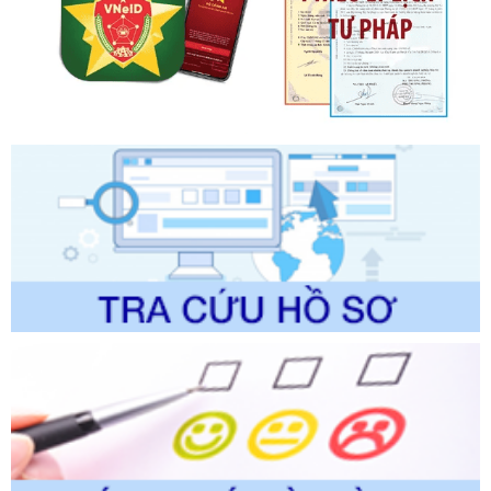
Tên: Quyết định công bố Danh mục thủ tục hành chính mới
ban hành, được sửa đổi, bổ sung, bị bãi bỏ và phê duyệt
Quy trình nội bộ, quy trình điện tử giải quyết thủ tục hành
chính trong một số lĩnh vực thuộc phạm vi chức năng quản
lý của Sở Văn hóa, Thể tha
Ngày ban hành: 01/06/2026
Số kí hiệu:
2304/QĐ-UBND
Tên: Quyết định công bố Danh mục thủ tục hành chính
được sửa đổi, bổ sung và phê duyệt Quy trình nội bộ, quy
trình điện tử giải quyết thủ tục hành chính trong lĩnh vực Du
lịch thuộc phạm vi chức năng quản lý của Sở Văn hóa, Thể
thao và Du lịch
Ngày ban hành: 01/06/2026
Số kí hiệu:
2310/QĐ-UBND
Tên: Về việc công bố Danh mục thủ tục hành chính sửa
đổi, bổ sung và phê duyệt Quy trình nội bộ, quy trình điện tử
trong giải quyết thủtục hành chính lĩnh vực biến đổi khí hậu
thuộc phạm vi giải quyết của Sở Nông nghiệp và Môi
trường
Ngày ban hành: 01/06/2026
Số kí hiệu:
2300/QĐ-UBND