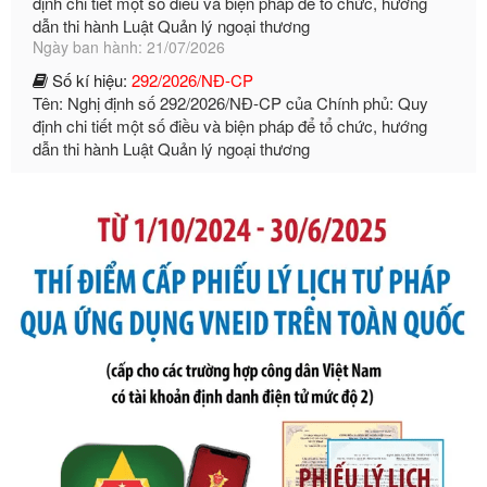
Số kí hiệu:
292/2026/NĐ-CP
Tên: Nghị định số 292/2026/NĐ-CP của Chính phủ: Quy
định chi tiết một số điều và biện pháp để tổ chức, hướng
dẫn thi hành Luật Quản lý ngoại thương
Ngày ban hành: 21/07/2026
Số kí hiệu:
105/2026/TT-BTC
Tên: Thông tư số 105/2026/TT-BTC của Bộ Tài chính: Bãi
bỏ Thông tư số 87/2019/TT- BТC ngày 19 tháng 12 năm
2019 của Bộ trưởng Bộ Tài chính hướng dẫn thực hiện xử
phạt vi phạm hành chính trong lĩnh vực kho bạc nhà nước
Ngày ban hành: 21/07/2026
Số kí hiệu:
291/2026/NĐ-CP
Tên: Nghị định số 291/2026/NĐ-CP của Chính phủ: Sửa
đổi, bổ sung một số điều của Nghị định số 125/2020/NĐ-СР
ngày 19 tháng 10 năm 2020 của Chính phủ quy định xử
phạt vi phạm hành chính về thuế, hóa đơn được sửa đổi, bổ
sung bởi Nghị định số 102/2021/NĐ-CP
Ngày ban hành: 20/07/2026
Số kí hiệu:
2303/QĐ-UBND