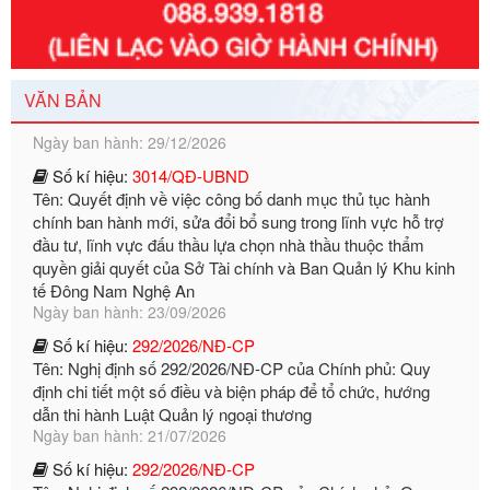
Số kí hiệu:
351/2025/NĐ-CP
Tên: Nghị định số 351/2025/NĐ-CP của Chính phủ: Quy
định chuẩn nghèo đa chiều quốc gia giai đoạn 2026 - 2030
Ngày ban hành: 29/12/2026
VĂN BẢN
Số kí hiệu:
3014/QĐ-UBND
Tên: Quyết định về việc công bố danh mục thủ tục hành
chính ban hành mới, sửa đổi bổ sung trong lĩnh vực hỗ trợ
đầu tư, lĩnh vực đấu thầu lựa chọn nhà thầu thuộc thẩm
quyền giải quyết của Sở Tài chính và Ban Quản lý Khu kinh
tế Đông Nam Nghệ An
Ngày ban hành: 23/09/2026
Số kí hiệu:
292/2026/NĐ-CP
Tên: Nghị định số 292/2026/NĐ-CP của Chính phủ: Quy
định chi tiết một số điều và biện pháp để tổ chức, hướng
dẫn thi hành Luật Quản lý ngoại thương
Ngày ban hành: 21/07/2026
Số kí hiệu:
292/2026/NĐ-CP
Tên: Nghị định số 292/2026/NĐ-CP của Chính phủ: Quy
định chi tiết một số điều và biện pháp để tổ chức, hướng
dẫn thi hành Luật Quản lý ngoại thương