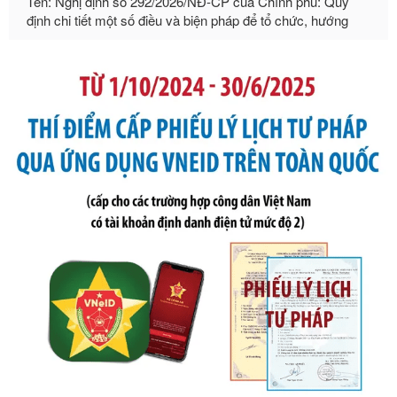
Ngày ban hành: 21/07/2026
Số kí hiệu:
105/2026/TT-BTC
Tên: Thông tư số 105/2026/TT-BTC của Bộ Tài chính: Bãi
bỏ Thông tư số 87/2019/TT- BТC ngày 19 tháng 12 năm
2019 của Bộ trưởng Bộ Tài chính hướng dẫn thực hiện xử
phạt vi phạm hành chính trong lĩnh vực kho bạc nhà nước
Ngày ban hành: 21/07/2026
Số kí hiệu:
291/2026/NĐ-CP
Tên: Nghị định số 291/2026/NĐ-CP của Chính phủ: Sửa
đổi, bổ sung một số điều của Nghị định số 125/2020/NĐ-СР
ngày 19 tháng 10 năm 2020 của Chính phủ quy định xử
phạt vi phạm hành chính về thuế, hóa đơn được sửa đổi, bổ
sung bởi Nghị định số 102/2021/NĐ-CP
Ngày ban hành: 20/07/2026
Số kí hiệu:
2303/QĐ-UBND
Tên: Quyết định công bố Danh mục thủ tục hành chính mới
ban hành, được sửa đổi, bổ sung, bị bãi bỏ và phê duyệt
Quy trình nội bộ, quy trình điện tử giải quyết thủ tục hành
chính trong một số lĩnh vực thuộc phạm vi chức năng quản
lý của Sở Văn hóa, Thể tha