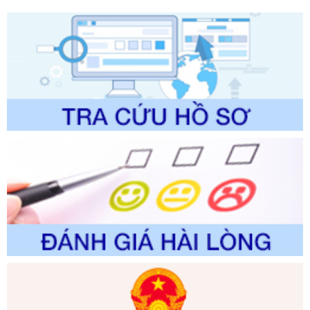
Ngày ban hành: 01/06/2026
Số kí hiệu:
2304/QĐ-UBND
Tên: Quyết định công bố Danh mục thủ tục hành chính
được sửa đổi, bổ sung và phê duyệt Quy trình nội bộ, quy
trình điện tử giải quyết thủ tục hành chính trong lĩnh vực Du
lịch thuộc phạm vi chức năng quản lý của Sở Văn hóa, Thể
thao và Du lịch
Ngày ban hành: 01/06/2026
Số kí hiệu:
2310/QĐ-UBND
Tên: Về việc công bố Danh mục thủ tục hành chính sửa
đổi, bổ sung và phê duyệt Quy trình nội bộ, quy trình điện tử
trong giải quyết thủtục hành chính lĩnh vực biến đổi khí hậu
thuộc phạm vi giải quyết của Sở Nông nghiệp và Môi
trường
Ngày ban hành: 01/06/2026
Số kí hiệu:
2300/QĐ-UBND
Tên: V/v công bố danh mục thủ tục hành chính được sửa
đổi, bổ sung và phê duyệt quy trình nội bộ, quy trình điện tử
giải quyết thủ tục hành chính trong lĩnh vực Luật sư thuộc
phạm vi chức năng quản lý của Sở Tư pháp