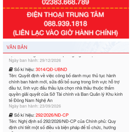
Số kí hiệu:
351/2025/NĐ-CP
Tên: Nghị định số 351/2025/NĐ-CP của Chính phủ: Quy
định chuẩn nghèo đa chiều quốc gia giai đoạn 2026 - 2030
VĂN BẢN
Ngày ban hành: 29/12/2026
Số kí hiệu:
3014/QĐ-UBND
Tên: Quyết định về việc công bố danh mục thủ tục hành
chính ban hành mới, sửa đổi bổ sung trong lĩnh vực hỗ trợ
đầu tư, lĩnh vực đấu thầu lựa chọn nhà thầu thuộc thẩm
quyền giải quyết của Sở Tài chính và Ban Quản lý Khu kinh
tế Đông Nam Nghệ An
Ngày ban hành: 23/09/2026
Số kí hiệu:
292/2026/NĐ-CP
Tên: Nghị định số 292/2026/NĐ-CP của Chính phủ: Quy
định chi tiết một số điều và biện pháp để tổ chức, hướng
dẫn thi hành Luật Quản lý ngoại thương
Ngày ban hành: 21/07/2026