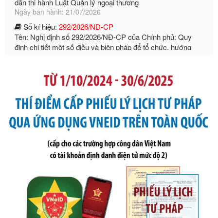
Số kí hiệu:
292/2026/NĐ-CP
Tên: Nghị định số 292/2026/NĐ-CP của Chính phủ: Quy
định chi tiết một số điều và biện pháp để tổ chức, hướng
dẫn thi hành Luật Quản lý ngoại thương
Ngày ban hành: 21/07/2026
Số kí hiệu:
105/2026/TT-BTC
Tên: Thông tư số 105/2026/TT-BTC của Bộ Tài chính: Bãi
bỏ Thông tư số 87/2019/TT- BТC ngày 19 tháng 12 năm
2019 của Bộ trưởng Bộ Tài chính hướng dẫn thực hiện xử
phạt vi phạm hành chính trong lĩnh vực kho bạc nhà nước
Ngày ban hành: 21/07/2026
Số kí hiệu:
291/2026/NĐ-CP
Tên: Nghị định số 291/2026/NĐ-CP của Chính phủ: Sửa
đổi, bổ sung một số điều của Nghị định số 125/2020/NĐ-СР
ngày 19 tháng 10 năm 2020 của Chính phủ quy định xử
phạt vi phạm hành chính về thuế, hóa đơn được sửa đổi, bổ
sung bởi Nghị định số 102/2021/NĐ-CP
Ngày ban hành: 20/07/2026
Số kí hiệu:
2303/QĐ-UBND
Tên: Quyết định công bố Danh mục thủ tục hành chính mới