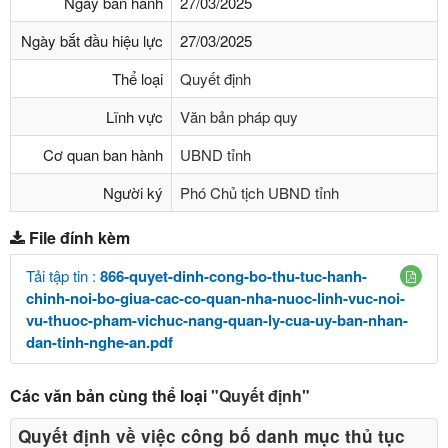
Ngày ban hành
27/03/2025
Ngày bắt đầu hiệu lực
27/03/2025
Thể loại
Quyết định
Lĩnh vực
Văn bản pháp quy
Cơ quan ban hành
UBND tỉnh
Người ký
Phó Chủ tịch UBND tỉnh
File đính kèm
Tải tập tin :
866-quyet-dinh-cong-bo-thu-tuc-hanh-
chinh-noi-bo-giua-cac-co-quan-nha-nuoc-linh-vuc-noi-
vu-thuoc-pham-vichuc-nang-quan-ly-cua-uy-ban-nhan-
dan-tinh-nghe-an.pdf
Các văn bản cùng thể loại
"Quyết định"
Quyết định về việc công bố danh mục thủ tục