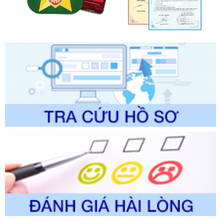
ban hành, được sửa đổi, bổ sung, bị bãi bỏ và phê duyệt
Quy trình nội bộ, quy trình điện tử giải quyết thủ tục hành
chính trong một số lĩnh vực thuộc phạm vi chức năng quản
lý của Sở Văn hóa, Thể tha
Ngày ban hành: 01/06/2026
Số kí hiệu:
2304/QĐ-UBND
Tên: Quyết định công bố Danh mục thủ tục hành chính
được sửa đổi, bổ sung và phê duyệt Quy trình nội bộ, quy
trình điện tử giải quyết thủ tục hành chính trong lĩnh vực Du
lịch thuộc phạm vi chức năng quản lý của Sở Văn hóa, Thể
thao và Du lịch
Ngày ban hành: 01/06/2026
Số kí hiệu:
2310/QĐ-UBND
Tên: Về việc công bố Danh mục thủ tục hành chính sửa
đổi, bổ sung và phê duyệt Quy trình nội bộ, quy trình điện tử
trong giải quyết thủtục hành chính lĩnh vực biến đổi khí hậu
thuộc phạm vi giải quyết của Sở Nông nghiệp và Môi
trường
Ngày ban hành: 01/06/2026
Số kí hiệu:
2300/QĐ-UBND