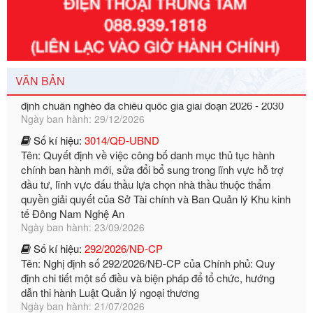
Số kí hiệu:
351/2025/NĐ-CP
Tên: Nghị định số 351/2025/NĐ-CP của Chính phủ: Quy
định chuẩn nghèo đa chiều quốc gia giai đoạn 2026 - 2030
VĂN BẢN
Ngày ban hành: 29/12/2026
Số kí hiệu:
3014/QĐ-UBND
Tên: Quyết định về việc công bố danh mục thủ tục hành
chính ban hành mới, sửa đổi bổ sung trong lĩnh vực hỗ trợ
đầu tư, lĩnh vực đấu thầu lựa chọn nhà thầu thuộc thẩm
quyền giải quyết của Sở Tài chính và Ban Quản lý Khu kinh
tế Đông Nam Nghệ An
Ngày ban hành: 23/09/2026
Số kí hiệu:
292/2026/NĐ-CP
Tên: Nghị định số 292/2026/NĐ-CP của Chính phủ: Quy
định chi tiết một số điều và biện pháp để tổ chức, hướng
dẫn thi hành Luật Quản lý ngoại thương
Ngày ban hành: 21/07/2026
Số kí hiệu:
292/2026/NĐ-CP
Tên: Nghị định số 292/2026/NĐ-CP của Chính phủ: Quy