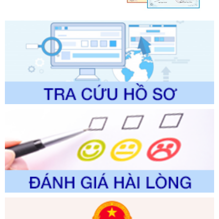
chính trong một số lĩnh vực thuộc phạm vi chức năng quản
lý của Sở Văn hóa, Thể tha
Ngày ban hành: 01/06/2026
Số kí hiệu:
2304/QĐ-UBND
Tên: Quyết định công bố Danh mục thủ tục hành chính
được sửa đổi, bổ sung và phê duyệt Quy trình nội bộ, quy
trình điện tử giải quyết thủ tục hành chính trong lĩnh vực Du
lịch thuộc phạm vi chức năng quản lý của Sở Văn hóa, Thể
thao và Du lịch
Ngày ban hành: 01/06/2026
Số kí hiệu:
2310/QĐ-UBND
Tên: Về việc công bố Danh mục thủ tục hành chính sửa
đổi, bổ sung và phê duyệt Quy trình nội bộ, quy trình điện tử
trong giải quyết thủtục hành chính lĩnh vực biến đổi khí hậu
thuộc phạm vi giải quyết của Sở Nông nghiệp và Môi
trường
Ngày ban hành: 01/06/2026
Số kí hiệu:
2300/QĐ-UBND
Tên: V/v công bố danh mục thủ tục hành chính được sửa
đổi, bổ sung và phê duyệt quy trình nội bộ, quy trình điện tử