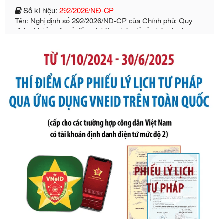
định chi tiết một số điều và biện pháp để tổ chức, hướng
dẫn thi hành Luật Quản lý ngoại thương
Ngày ban hành: 21/07/2026
Số kí hiệu:
105/2026/TT-BTC
Tên: Thông tư số 105/2026/TT-BTC của Bộ Tài chính: Bãi
bỏ Thông tư số 87/2019/TT- BТC ngày 19 tháng 12 năm
2019 của Bộ trưởng Bộ Tài chính hướng dẫn thực hiện xử
phạt vi phạm hành chính trong lĩnh vực kho bạc nhà nước
Ngày ban hành: 21/07/2026
Số kí hiệu:
291/2026/NĐ-CP
Tên: Nghị định số 291/2026/NĐ-CP của Chính phủ: Sửa
đổi, bổ sung một số điều của Nghị định số 125/2020/NĐ-СР
ngày 19 tháng 10 năm 2020 của Chính phủ quy định xử
phạt vi phạm hành chính về thuế, hóa đơn được sửa đổi, bổ
sung bởi Nghị định số 102/2021/NĐ-CP
Ngày ban hành: 20/07/2026
Số kí hiệu:
2303/QĐ-UBND
Tên: Quyết định công bố Danh mục thủ tục hành chính mới
ban hành, được sửa đổi, bổ sung, bị bãi bỏ và phê duyệt
Quy trình nội bộ, quy trình điện tử giải quyết thủ tục hành