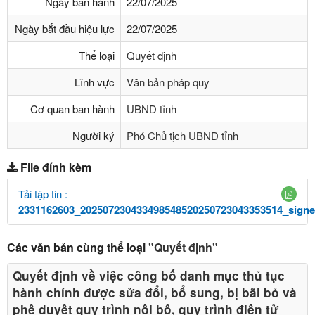
Ngày ban hành
22/07/2025
Ngày bắt đầu hiệu lực
22/07/2025
Thể loại
Quyết định
Lĩnh vực
Văn bản pháp quy
Cơ quan ban hành
UBND tỉnh
Người ký
Phó Chủ tịch UBND tỉnh
File đính kèm
Tải tập tin :
2331162603_202507230433498548520250723043353514_signe
Các văn bản cùng thể loại
"Quyết định"
Quyết định về việc công bố danh mục thủ tục
hành chính được sửa đổi, bổ sung, bị bãi bỏ và
phê duyệt quy trình nội bộ, quy trình điện tử