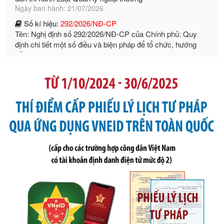
Số kí hiệu:
292/2026/NĐ-CP
Tên: Nghị định số 292/2026/NĐ-CP của Chính phủ: Quy
định chi tiết một số điều và biện pháp để tổ chức, hướng
dẫn thi hành Luật Quản lý ngoại thương
Ngày ban hành: 21/07/2026
Số kí hiệu:
105/2026/TT-BTC
Tên: Thông tư số 105/2026/TT-BTC của Bộ Tài chính: Bãi
bỏ Thông tư số 87/2019/TT- BТC ngày 19 tháng 12 năm
2019 của Bộ trưởng Bộ Tài chính hướng dẫn thực hiện xử
phạt vi phạm hành chính trong lĩnh vực kho bạc nhà nước
Ngày ban hành: 21/07/2026
Số kí hiệu:
291/2026/NĐ-CP
Tên: Nghị định số 291/2026/NĐ-CP của Chính phủ: Sửa
đổi, bổ sung một số điều của Nghị định số 125/2020/NĐ-СР
ngày 19 tháng 10 năm 2020 của Chính phủ quy định xử
phạt vi phạm hành chính về thuế, hóa đơn được sửa đổi, bổ
sung bởi Nghị định số 102/2021/NĐ-CP
Ngày ban hành: 20/07/2026
Số kí hiệu:
2303/QĐ-UBND
Tên: Quyết định công bố Danh mục thủ tục hành chính mới
ban hành, được sửa đổi, bổ sung, bị bãi bỏ và phê duyệt