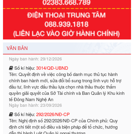
Số kí hiệu:
351/2025/NĐ-CP
Tên: Nghị định số 351/2025/NĐ-CP của Chính phủ: Quy
định chuẩn nghèo đa chiều quốc gia giai đoạn 2026 - 2030
Ngày ban hành: 29/12/2026
VĂN BẢN
Số kí hiệu:
3014/QĐ-UBND
Tên: Quyết định về việc công bố danh mục thủ tục hành
chính ban hành mới, sửa đổi bổ sung trong lĩnh vực hỗ trợ
đầu tư, lĩnh vực đấu thầu lựa chọn nhà thầu thuộc thẩm
quyền giải quyết của Sở Tài chính và Ban Quản lý Khu kinh
tế Đông Nam Nghệ An
Ngày ban hành: 23/09/2026
Số kí hiệu:
292/2026/NĐ-CP
Tên: Nghị định số 292/2026/NĐ-CP của Chính phủ: Quy
định chi tiết một số điều và biện pháp để tổ chức, hướng
dẫn thi hành Luật Quản lý ngoại thương
Ngày ban hành: 21/07/2026