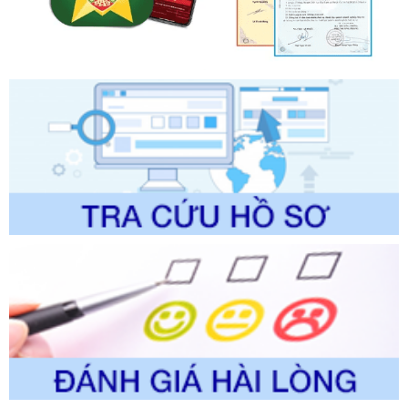
Quy trình nội bộ, quy trình điện tử giải quyết thủ tục hành
chính trong một số lĩnh vực thuộc phạm vi chức năng quản
lý của Sở Văn hóa, Thể tha
Ngày ban hành: 01/06/2026
Số kí hiệu:
2304/QĐ-UBND
Tên: Quyết định công bố Danh mục thủ tục hành chính
được sửa đổi, bổ sung và phê duyệt Quy trình nội bộ, quy
trình điện tử giải quyết thủ tục hành chính trong lĩnh vực Du
lịch thuộc phạm vi chức năng quản lý của Sở Văn hóa, Thể
thao và Du lịch
Ngày ban hành: 01/06/2026
Số kí hiệu:
2310/QĐ-UBND
Tên: Về việc công bố Danh mục thủ tục hành chính sửa
đổi, bổ sung và phê duyệt Quy trình nội bộ, quy trình điện tử
trong giải quyết thủtục hành chính lĩnh vực biến đổi khí hậu
thuộc phạm vi giải quyết của Sở Nông nghiệp và Môi
trường
Ngày ban hành: 01/06/2026
Số kí hiệu:
2300/QĐ-UBND
Tên: V/v công bố danh mục thủ tục hành chính được sửa