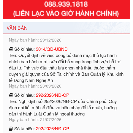
Số kí hiệu:
351/2025/NĐ-CP
Tên: Nghị định số 351/2025/NĐ-CP của Chính phủ: Quy
định chuẩn nghèo đa chiều quốc gia giai đoạn 2026 - 2030
VĂN BẢN
Ngày ban hành: 29/12/2026
Số kí hiệu:
3014/QĐ-UBND
Tên: Quyết định về việc công bố danh mục thủ tục hành
chính ban hành mới, sửa đổi bổ sung trong lĩnh vực hỗ trợ
đầu tư, lĩnh vực đấu thầu lựa chọn nhà thầu thuộc thẩm
quyền giải quyết của Sở Tài chính và Ban Quản lý Khu kinh
tế Đông Nam Nghệ An
Ngày ban hành: 23/09/2026
Số kí hiệu:
292/2026/NĐ-CP
Tên: Nghị định số 292/2026/NĐ-CP của Chính phủ: Quy
định chi tiết một số điều và biện pháp để tổ chức, hướng
dẫn thi hành Luật Quản lý ngoại thương
Ngày ban hành: 21/07/2026
Số kí hiệu:
292/2026/NĐ-CP
Tên: Nghị định số 292/2026/NĐ-CP của Chính phủ: Quy
định chi tiết một số điều và biện pháp để tổ chức, hướng