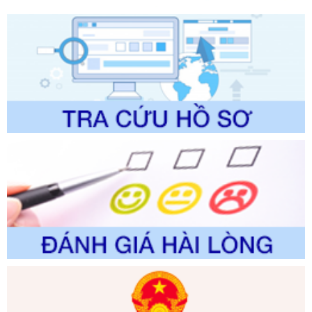
lý của Sở Văn hóa, Thể tha
Ngày ban hành: 01/06/2026
Số kí hiệu:
2304/QĐ-UBND
Tên: Quyết định công bố Danh mục thủ tục hành chính
được sửa đổi, bổ sung và phê duyệt Quy trình nội bộ, quy
trình điện tử giải quyết thủ tục hành chính trong lĩnh vực Du
lịch thuộc phạm vi chức năng quản lý của Sở Văn hóa, Thể
thao và Du lịch
Ngày ban hành: 01/06/2026
Số kí hiệu:
2310/QĐ-UBND
Tên: Về việc công bố Danh mục thủ tục hành chính sửa
đổi, bổ sung và phê duyệt Quy trình nội bộ, quy trình điện tử
trong giải quyết thủtục hành chính lĩnh vực biến đổi khí hậu
thuộc phạm vi giải quyết của Sở Nông nghiệp và Môi
trường
Ngày ban hành: 01/06/2026
Số kí hiệu:
2300/QĐ-UBND
Tên: V/v công bố danh mục thủ tục hành chính được sửa
đổi, bổ sung và phê duyệt quy trình nội bộ, quy trình điện tử
giải quyết thủ tục hành chính trong lĩnh vực Luật sư thuộc