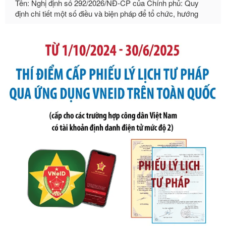
dẫn thi hành Luật Quản lý ngoại thương
Ngày ban hành: 21/07/2026
Số kí hiệu:
105/2026/TT-BTC
Tên: Thông tư số 105/2026/TT-BTC của Bộ Tài chính: Bãi
bỏ Thông tư số 87/2019/TT- BТC ngày 19 tháng 12 năm
2019 của Bộ trưởng Bộ Tài chính hướng dẫn thực hiện xử
phạt vi phạm hành chính trong lĩnh vực kho bạc nhà nước
Ngày ban hành: 21/07/2026
Số kí hiệu:
291/2026/NĐ-CP
Tên: Nghị định số 291/2026/NĐ-CP của Chính phủ: Sửa
đổi, bổ sung một số điều của Nghị định số 125/2020/NĐ-СР
ngày 19 tháng 10 năm 2020 của Chính phủ quy định xử
phạt vi phạm hành chính về thuế, hóa đơn được sửa đổi, bổ
sung bởi Nghị định số 102/2021/NĐ-CP
Ngày ban hành: 20/07/2026
Số kí hiệu:
2303/QĐ-UBND
Tên: Quyết định công bố Danh mục thủ tục hành chính mới
ban hành, được sửa đổi, bổ sung, bị bãi bỏ và phê duyệt
Quy trình nội bộ, quy trình điện tử giải quyết thủ tục hành
chính trong một số lĩnh vực thuộc phạm vi chức năng quản