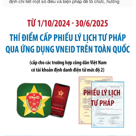
Ngày ban hành: 21/07/2026
Số kí hiệu:
105/2026/TT-BTC
Tên: Thông tư số 105/2026/TT-BTC của Bộ Tài chính: Bãi
bỏ Thông tư số 87/2019/TT- BТC ngày 19 tháng 12 năm
2019 của Bộ trưởng Bộ Tài chính hướng dẫn thực hiện xử
phạt vi phạm hành chính trong lĩnh vực kho bạc nhà nước
Ngày ban hành: 21/07/2026
Số kí hiệu:
291/2026/NĐ-CP
Tên: Nghị định số 291/2026/NĐ-CP của Chính phủ: Sửa
đổi, bổ sung một số điều của Nghị định số 125/2020/NĐ-СР
ngày 19 tháng 10 năm 2020 của Chính phủ quy định xử
phạt vi phạm hành chính về thuế, hóa đơn được sửa đổi, bổ
sung bởi Nghị định số 102/2021/NĐ-CP
Ngày ban hành: 20/07/2026
Số kí hiệu:
2303/QĐ-UBND
Tên: Quyết định công bố Danh mục thủ tục hành chính mới
ban hành, được sửa đổi, bổ sung, bị bãi bỏ và phê duyệt
Quy trình nội bộ, quy trình điện tử giải quyết thủ tục hành
chính trong một số lĩnh vực thuộc phạm vi chức năng quản
lý của Sở Văn hóa, Thể tha