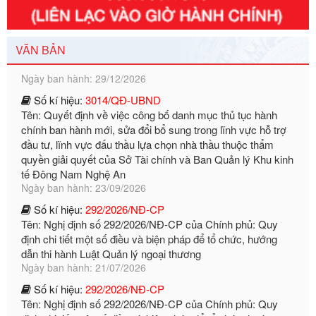
Số kí hiệu:
351/2025/NĐ-CP
Tên: Nghị định số 351/2025/NĐ-CP của Chính phủ: Quy
định chuẩn nghèo đa chiều quốc gia giai đoạn 2026 - 2030
VĂN BẢN
Ngày ban hành: 29/12/2026
Số kí hiệu:
3014/QĐ-UBND
Tên: Quyết định về việc công bố danh mục thủ tục hành
chính ban hành mới, sửa đổi bổ sung trong lĩnh vực hỗ trợ
đầu tư, lĩnh vực đấu thầu lựa chọn nhà thầu thuộc thẩm
quyền giải quyết của Sở Tài chính và Ban Quản lý Khu kinh
tế Đông Nam Nghệ An
Ngày ban hành: 23/09/2026
Số kí hiệu:
292/2026/NĐ-CP
Tên: Nghị định số 292/2026/NĐ-CP của Chính phủ: Quy
định chi tiết một số điều và biện pháp để tổ chức, hướng
dẫn thi hành Luật Quản lý ngoại thương
Ngày ban hành: 21/07/2026
Số kí hiệu:
292/2026/NĐ-CP
Tên: Nghị định số 292/2026/NĐ-CP của Chính phủ: Quy
định chi tiết một số điều và biện pháp để tổ chức, hướng
dẫn thi hành Luật Quản lý ngoại thương