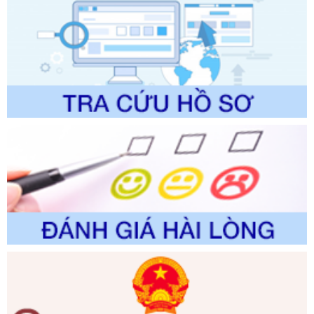
Ngày ban hành: 01/06/2026
Số kí hiệu:
2304/QĐ-UBND
Tên: Quyết định công bố Danh mục thủ tục hành chính
được sửa đổi, bổ sung và phê duyệt Quy trình nội bộ, quy
trình điện tử giải quyết thủ tục hành chính trong lĩnh vực Du
lịch thuộc phạm vi chức năng quản lý của Sở Văn hóa, Thể
thao và Du lịch
Ngày ban hành: 01/06/2026
Số kí hiệu:
2310/QĐ-UBND
Tên: Về việc công bố Danh mục thủ tục hành chính sửa
đổi, bổ sung và phê duyệt Quy trình nội bộ, quy trình điện tử
trong giải quyết thủtục hành chính lĩnh vực biến đổi khí hậu
thuộc phạm vi giải quyết của Sở Nông nghiệp và Môi
trường
Ngày ban hành: 01/06/2026
Số kí hiệu:
2300/QĐ-UBND
Tên: V/v công bố danh mục thủ tục hành chính được sửa
đổi, bổ sung và phê duyệt quy trình nội bộ, quy trình điện tử
giải quyết thủ tục hành chính trong lĩnh vực Luật sư thuộc
phạm vi chức năng quản lý của Sở Tư pháp
Ngày ban hành: 01/06/2026