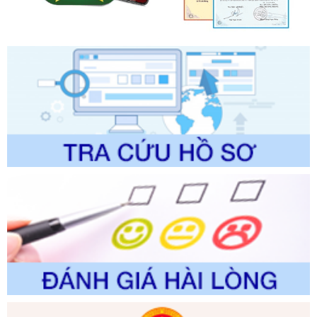
Số kí hiệu:
2304/QĐ-UBND
Tên: Quyết định công bố Danh mục thủ tục hành chính
được sửa đổi, bổ sung và phê duyệt Quy trình nội bộ, quy
trình điện tử giải quyết thủ tục hành chính trong lĩnh vực Du
lịch thuộc phạm vi chức năng quản lý của Sở Văn hóa, Thể
thao và Du lịch
Ngày ban hành: 01/06/2026
Số kí hiệu:
2310/QĐ-UBND
Tên: Về việc công bố Danh mục thủ tục hành chính sửa
đổi, bổ sung và phê duyệt Quy trình nội bộ, quy trình điện tử
trong giải quyết thủtục hành chính lĩnh vực biến đổi khí hậu
thuộc phạm vi giải quyết của Sở Nông nghiệp và Môi
trường
Ngày ban hành: 01/06/2026
Số kí hiệu:
2300/QĐ-UBND
Tên: V/v công bố danh mục thủ tục hành chính được sửa
đổi, bổ sung và phê duyệt quy trình nội bộ, quy trình điện tử
giải quyết thủ tục hành chính trong lĩnh vực Luật sư thuộc
phạm vi chức năng quản lý của Sở Tư pháp
Ngày ban hành: 01/06/2026