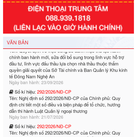
Số kí hiệu:
351/2025/NĐ-CP
Tên: Nghị định số 351/2025/NĐ-CP của Chính phủ: Quy
định chuẩn nghèo đa chiều quốc gia giai đoạn 2026 - 2030
Ngày ban hành: 29/12/2026
Số kí hiệu:
3014/QĐ-UBND
Tên: Quyết định về việc công bố danh mục thủ tục hành
VĂN BẢN
chính ban hành mới, sửa đổi bổ sung trong lĩnh vực hỗ trợ
đầu tư, lĩnh vực đấu thầu lựa chọn nhà thầu thuộc thẩm
quyền giải quyết của Sở Tài chính và Ban Quản lý Khu kinh
tế Đông Nam Nghệ An
Ngày ban hành: 23/09/2026
Số kí hiệu:
292/2026/NĐ-CP
Tên: Nghị định số 292/2026/NĐ-CP của Chính phủ: Quy
định chi tiết một số điều và biện pháp để tổ chức, hướng
dẫn thi hành Luật Quản lý ngoại thương
Ngày ban hành: 21/07/2026
Số kí hiệu:
292/2026/NĐ-CP
Tên: Nghị định số 292/2026/NĐ-CP của Chính phủ: Quy
định chi tiết một số điều và biện pháp để tổ chức, hướng
dẫn thi hành Luật Quản lý ngoại thương