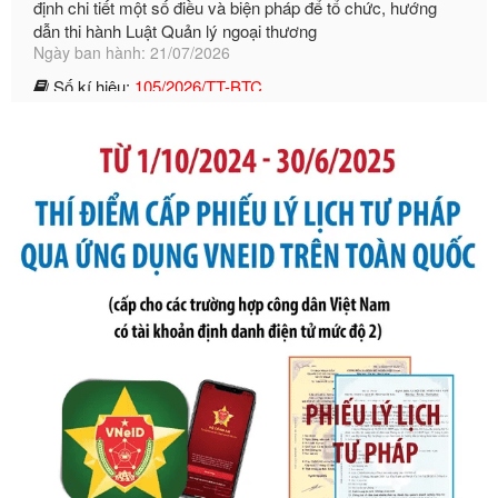
Ngày ban hành: 21/07/2026
Số kí hiệu:
105/2026/TT-BTC
Tên: Thông tư số 105/2026/TT-BTC của Bộ Tài chính: Bãi
bỏ Thông tư số 87/2019/TT- BТC ngày 19 tháng 12 năm
2019 của Bộ trưởng Bộ Tài chính hướng dẫn thực hiện xử
phạt vi phạm hành chính trong lĩnh vực kho bạc nhà nước
Ngày ban hành: 21/07/2026
Số kí hiệu:
291/2026/NĐ-CP
Tên: Nghị định số 291/2026/NĐ-CP của Chính phủ: Sửa
đổi, bổ sung một số điều của Nghị định số 125/2020/NĐ-СР
ngày 19 tháng 10 năm 2020 của Chính phủ quy định xử
phạt vi phạm hành chính về thuế, hóa đơn được sửa đổi, bổ
sung bởi Nghị định số 102/2021/NĐ-CP
Ngày ban hành: 20/07/2026
Số kí hiệu:
2303/QĐ-UBND
Tên: Quyết định công bố Danh mục thủ tục hành chính mới
ban hành, được sửa đổi, bổ sung, bị bãi bỏ và phê duyệt
Quy trình nội bộ, quy trình điện tử giải quyết thủ tục hành
chính trong một số lĩnh vực thuộc phạm vi chức năng quản
lý của Sở Văn hóa, Thể tha
Ngày ban hành: 01/06/2026