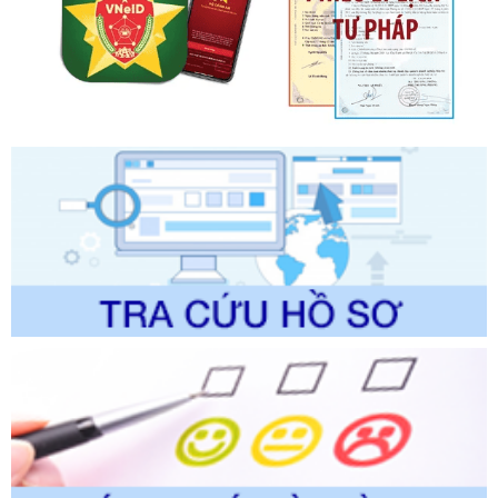
Tên: Quyết định công bố Danh mục thủ tục hành chính mới
ban hành, được sửa đổi, bổ sung, bị bãi bỏ và phê duyệt
Quy trình nội bộ, quy trình điện tử giải quyết thủ tục hành
chính trong một số lĩnh vực thuộc phạm vi chức năng quản
lý của Sở Văn hóa, Thể tha
Ngày ban hành: 01/06/2026
Số kí hiệu:
2304/QĐ-UBND
Tên: Quyết định công bố Danh mục thủ tục hành chính
được sửa đổi, bổ sung và phê duyệt Quy trình nội bộ, quy
trình điện tử giải quyết thủ tục hành chính trong lĩnh vực Du
lịch thuộc phạm vi chức năng quản lý của Sở Văn hóa, Thể
thao và Du lịch
Ngày ban hành: 01/06/2026
Số kí hiệu:
2310/QĐ-UBND
Tên: Về việc công bố Danh mục thủ tục hành chính sửa
đổi, bổ sung và phê duyệt Quy trình nội bộ, quy trình điện tử
trong giải quyết thủtục hành chính lĩnh vực biến đổi khí hậu
thuộc phạm vi giải quyết của Sở Nông nghiệp và Môi
trường
Ngày ban hành: 01/06/2026