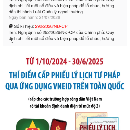
Ngày ban hành: 21/07/2026
Số kí hiệu:
292/2026/NĐ-CP
Tên: Nghị định số 292/2026/NĐ-CP của Chính phủ: Quy
định chi tiết một số điều và biện pháp để tổ chức, hướng
dẫn thi hành Luật Quản lý ngoại thương
Ngày ban hành: 21/07/2026
Số kí hiệu:
105/2026/TT-BTC
Tên: Thông tư số 105/2026/TT-BTC của Bộ Tài chính: Bãi
bỏ Thông tư số 87/2019/TT- BТC ngày 19 tháng 12 năm
2019 của Bộ trưởng Bộ Tài chính hướng dẫn thực hiện xử
phạt vi phạm hành chính trong lĩnh vực kho bạc nhà nước
Ngày ban hành: 21/07/2026
Số kí hiệu:
291/2026/NĐ-CP
Tên: Nghị định số 291/2026/NĐ-CP của Chính phủ: Sửa
đổi, bổ sung một số điều của Nghị định số 125/2020/NĐ-СР
ngày 19 tháng 10 năm 2020 của Chính phủ quy định xử
phạt vi phạm hành chính về thuế, hóa đơn được sửa đổi, bổ
sung bởi Nghị định số 102/2021/NĐ-CP
Ngày ban hành: 20/07/2026
Số kí hiệu:
2303/QĐ-UBND