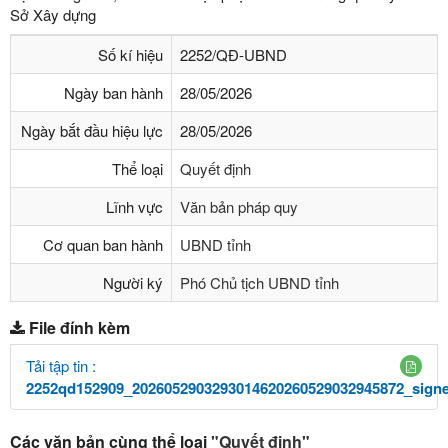
Sở Xây dựng
Số kí hiệu
2252/QĐ-UBND
Ngày ban hành
28/05/2026
Ngày bắt đầu hiệu lực
28/05/2026
Thể loại
Quyết định
Lĩnh vực
Văn bản pháp quy
Cơ quan ban hành
UBND tỉnh
Người ký
Phó Chủ tịch UBND tỉnh
File đính kèm
Tải tập tin :
2252qd152909_2026052903293014620260529032945872_signe
Các văn bản cùng thể loại
"Quyết định"