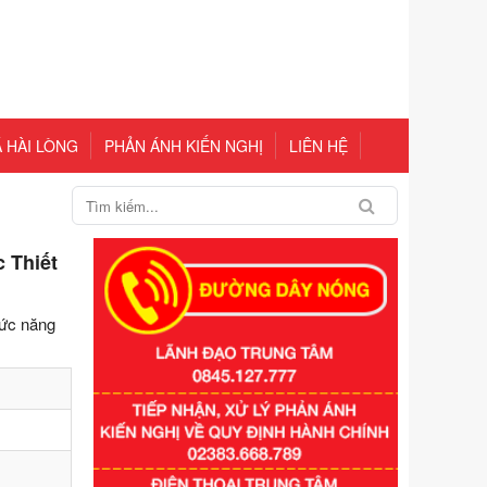
 HÀI LÒNG
PHẢN ÁNH KIẾN NGHỊ
LIÊN HỆ
 Thiết
hức năng
Số kí hiệu:
351/2025/NĐ-CP