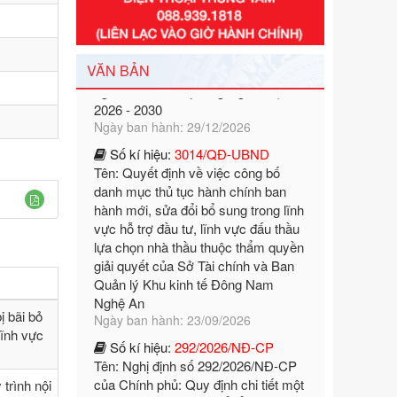
Tên: Nghị định số 351/2025/NĐ-CP
của Chính phủ: Quy định chuẩn
nghèo đa chiều quốc gia giai đoạn
2026 - 2030
VĂN BẢN
Ngày ban hành: 29/12/2026
Số kí hiệu:
3014/QĐ-UBND
Tên: Quyết định về việc công bố
danh mục thủ tục hành chính ban
hành mới, sửa đổi bổ sung trong lĩnh
vực hỗ trợ đầu tư, lĩnh vực đấu thầu
lựa chọn nhà thầu thuộc thẩm quyền
giải quyết của Sở Tài chính và Ban
Quản lý Khu kinh tế Đông Nam
Nghệ An
Ngày ban hành: 23/09/2026
Số kí hiệu:
292/2026/NĐ-CP
Tên: Nghị định số 292/2026/NĐ-CP
ị bãi bỏ
của Chính phủ: Quy định chi tiết một
lĩnh vực
số điều và biện pháp để tổ chức,
hướng dẫn thi hành Luật Quản lý
trình nội
ngoại thương