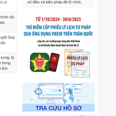
ạm vi
Ngày ban hành: 21/07/2026
Số kí hiệu:
292/2026/NĐ-CP
Tên: Nghị định số 292/2026/NĐ-CP
rình nội
của Chính phủ: Quy định chi tiết một
huộc
số điều và biện pháp để tổ chức,
hướng dẫn thi hành Luật Quản lý
duyệt Quy
ngoại thương
Ngày ban hành: 21/07/2026
huộc
Số kí hiệu:
105/2026/TT-BTC
Tên: Thông tư số 105/2026/TT-BTC
sung, bị
của Bộ Tài chính: Bãi bỏ Thông tư số
h trong
87/2019/TT- BТC ngày 19 tháng 12
 lịch
năm 2019 của Bộ trưởng Bộ Tài
chính hướng dẫn thực hiện xử phạt
vi phạm hành chính trong lĩnh vực
kho bạc nhà nước
Ngày ban hành: 21/07/2026
Số kí hiệu:
291/2026/NĐ-CP
Tên: Nghị định số 291/2026/NĐ-CP
của Chính phủ: Sửa đổi, bổ sung