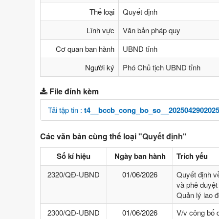
Thể loại
Quyết định
Lĩnh vực
Văn bản pháp quy
Cơ quan ban hành
UBND tỉnh
Người ký
Phó Chủ tịch UBND tỉnh
File đính kèm
Tải tập tin :
t4__bccb_cong_bo_so__2025042902025
Các văn bản cùng thể loại
"Quyết định"
Số kí hiệu
Ngày ban hành
Trích yếu
2320/QĐ-UBND
01/06/2026
Quyết định v
và phê duyệt 
Quản lý lao 
2300/QĐ-UBND
01/06/2026
V/v công bố 