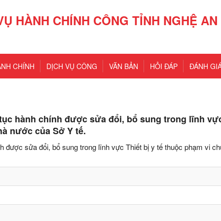
VỤ HÀNH CHÍNH CÔNG TỈNH NGHỆ AN
ÀNH CHÍNH
DỊCH VỤ CÔNG
VĂN BẢN
HỎI ĐÁP
ĐÁNH GIÁ
tục hành chính được sửa đổi, bổ sung trong lĩnh vực
hà nước của Sở Y tế.
 được sửa đổi, bổ sung trong lĩnh vực Thiết bị y tế thuộc phạm vi c