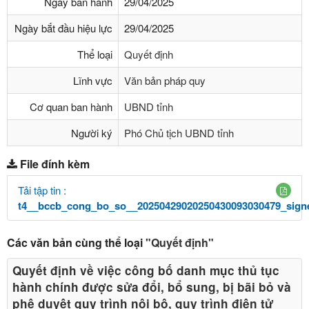
Ngày ban hành
29/04/2025
Ngày bắt đầu hiệu lực
29/04/2025
Thể loại
Quyết định
Lĩnh vực
Văn bản pháp quy
Cơ quan ban hành
UBND tỉnh
Người ký
Phó Chủ tịch UBND tỉnh
File đính kèm
Tải tập tin :
t4__bccb_cong_bo_so__20250429020250430093030479_sign
Các văn bản cùng thể loại
"Quyết định"
Quyết định về việc công bố danh mục thủ tục
hành chính được sửa đổi, bổ sung, bị bãi bỏ và
phê duyệt quy trình nội bộ, quy trình điện tử