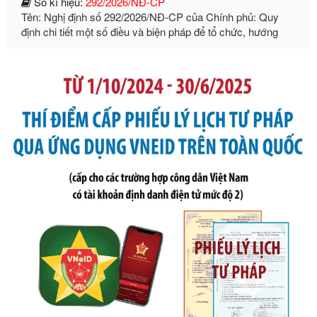
dẫn thi hành Luật Quản lý ngoại thương
Ngày ban hành: 21/07/2026
Số kí hiệu:
105/2026/TT-BTC
Tên: Thông tư số 105/2026/TT-BTC của Bộ Tài chính: Bãi
bỏ Thông tư số 87/2019/TT- BТC ngày 19 tháng 12 năm
2019 của Bộ trưởng Bộ Tài chính hướng dẫn thực hiện xử
phạt vi phạm hành chính trong lĩnh vực kho bạc nhà nước
Ngày ban hành: 21/07/2026
Số kí hiệu:
291/2026/NĐ-CP
Tên: Nghị định số 291/2026/NĐ-CP của Chính phủ: Sửa
đổi, bổ sung một số điều của Nghị định số 125/2020/NĐ-СР
ngày 19 tháng 10 năm 2020 của Chính phủ quy định xử
phạt vi phạm hành chính về thuế, hóa đơn được sửa đổi, bổ
sung bởi Nghị định số 102/2021/NĐ-CP
Ngày ban hành: 20/07/2026
Số kí hiệu:
2303/QĐ-UBND
Tên: Quyết định công bố Danh mục thủ tục hành chính mới
ban hành, được sửa đổi, bổ sung, bị bãi bỏ và phê duyệt
Quy trình nội bộ, quy trình điện tử giải quyết thủ tục hành
chính trong một số lĩnh vực thuộc phạm vi chức năng quản