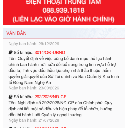
Số kí hiệu:
351/2025/NĐ-CP
Tên: Nghị định số 351/2025/NĐ-CP của Chính phủ: Quy
định chuẩn nghèo đa chiều quốc gia giai đoạn 2026 - 2030
Ngày ban hành: 29/12/2026
VĂN BẢN
Số kí hiệu:
3014/QĐ-UBND
Tên: Quyết định về việc công bố danh mục thủ tục hành
chính ban hành mới, sửa đổi bổ sung trong lĩnh vực hỗ trợ
đầu tư, lĩnh vực đấu thầu lựa chọn nhà thầu thuộc thẩm
quyền giải quyết của Sở Tài chính và Ban Quản lý Khu kinh
tế Đông Nam Nghệ An
Ngày ban hành: 23/09/2026
Số kí hiệu:
292/2026/NĐ-CP
Tên: Nghị định số 292/2026/NĐ-CP của Chính phủ: Quy
định chi tiết một số điều và biện pháp để tổ chức, hướng
dẫn thi hành Luật Quản lý ngoại thương
Ngày ban hành: 21/07/2026
Số kí hiệu:
292/2026/NĐ-CP
Tên: Nghị định số 292/2026/NĐ-CP của Chính phủ: Quy
định chi tiết một số điều và biện pháp để tổ chức, hướng