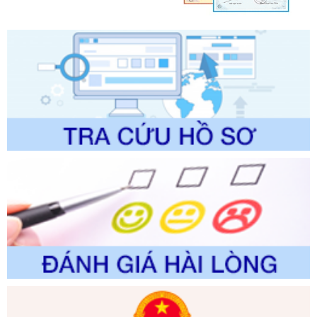
lý của Sở Văn hóa, Thể tha
Ngày ban hành: 01/06/2026
Số kí hiệu:
2304/QĐ-UBND
Tên: Quyết định công bố Danh mục thủ tục hành chính
được sửa đổi, bổ sung và phê duyệt Quy trình nội bộ, quy
trình điện tử giải quyết thủ tục hành chính trong lĩnh vực Du
lịch thuộc phạm vi chức năng quản lý của Sở Văn hóa, Thể
thao và Du lịch
Ngày ban hành: 01/06/2026
Số kí hiệu:
2310/QĐ-UBND
Tên: Về việc công bố Danh mục thủ tục hành chính sửa
đổi, bổ sung và phê duyệt Quy trình nội bộ, quy trình điện tử
trong giải quyết thủtục hành chính lĩnh vực biến đổi khí hậu
thuộc phạm vi giải quyết của Sở Nông nghiệp và Môi
trường
Ngày ban hành: 01/06/2026
Số kí hiệu:
2300/QĐ-UBND
Tên: V/v công bố danh mục thủ tục hành chính được sửa
đổi, bổ sung và phê duyệt quy trình nội bộ, quy trình điện tử
giải quyết thủ tục hành chính trong lĩnh vực Luật sư thuộc