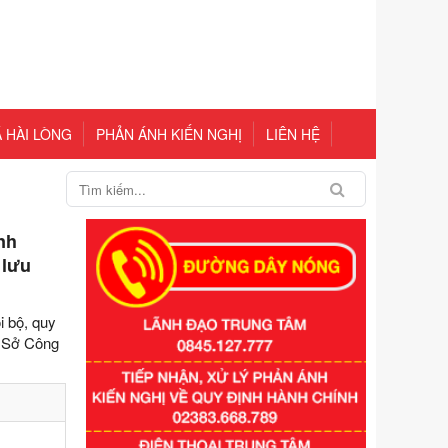
 HÀI LÒNG
PHẢN ÁNH KIẾN NGHỊ
LIÊN HỆ
nh
 lưu
i bộ, quy
a Sở Công