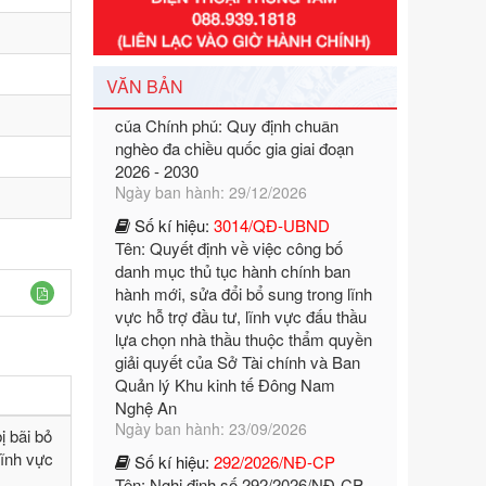
Số kí hiệu:
351/2025/NĐ-CP
Tên: Nghị định số 351/2025/NĐ-CP
của Chính phủ: Quy định chuẩn
VĂN BẢN
nghèo đa chiều quốc gia giai đoạn
2026 - 2030
Ngày ban hành: 29/12/2026
Số kí hiệu:
3014/QĐ-UBND
Tên: Quyết định về việc công bố
danh mục thủ tục hành chính ban
hành mới, sửa đổi bổ sung trong lĩnh
vực hỗ trợ đầu tư, lĩnh vực đấu thầu
lựa chọn nhà thầu thuộc thẩm quyền
giải quyết của Sở Tài chính và Ban
Quản lý Khu kinh tế Đông Nam
Nghệ An
Ngày ban hành: 23/09/2026
Số kí hiệu:
292/2026/NĐ-CP
Tên: Nghị định số 292/2026/NĐ-CP
ị bãi bỏ
của Chính phủ: Quy định chi tiết một
lĩnh vực
số điều và biện pháp để tổ chức,