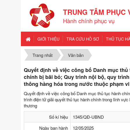
TRUNG TÂM PHỤC 
Hành chính phục vụ
GIỚI THIỆU
TRA CỨU HỒ SƠ
THỦ TỤC H
Trang nhất
Văn bản
Quyết định về việc công bố Danh mục thủ 
chính bị bãi bỏ; Quy trình nội bộ, quy trìn
thông hàng hóa trong nước thuộc phạm v
Quyết định về việc công bố Danh mục thủ tục hành chính 
trình điện tử giải quyết thủ tục hành chính trong lĩnh 
thương
Số kí hiệu
1345/QĐ-UBND
Ngày ban hành
12/05/2025