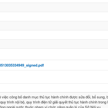
0513035334949_signed.pdf
ề việc công bố danh mục thủ tục hành chính được sửa đổi, bổ sung, b
quy trình nội bộ, quy trình điện tử giải quyết thủ tục hành chính trong 
động ngoài nước thuộc phạm vi chức năng quản lý của Sở Nội vụ