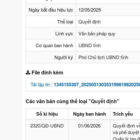
Ngày bắt đầu hiệu lực
12/05/2025
Thể loại
Quyết định
Lĩnh vực
Văn bản pháp quy
Cơ quan ban hành
UBND tỉnh
Người ký
Phó Chủ tịch UBND tỉnh
File đính kèm
Tải tập tin :
1345155307_20250513035319981982025
Các văn bản cùng thể loại
"Quyết định"
Số kí hiệu
Ngày ban hành
Trích yếu
2320/QĐ-UBND
01/06/2026
Quyết định v
và phê duyệt 
Quản lý lao 