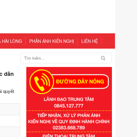
 HÀI LÒNG
PHẢN ÁNH KIẾN NGHỊ
LIÊN HỆ
ác dân
i quyết