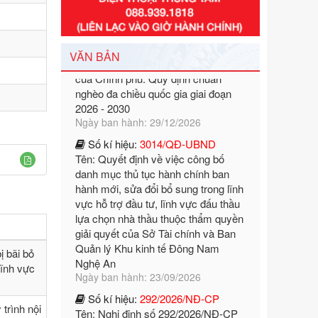
Số kí hiệu:
351/2025/NĐ-CP
Tên: Nghị định số 351/2025/NĐ-CP
của Chính phủ: Quy định chuẩn
nghèo đa chiều quốc gia giai đoạn
VĂN BẢN
2026 - 2030
Ngày ban hành: 29/12/2026
Số kí hiệu:
3014/QĐ-UBND
Tên: Quyết định về việc công bố
danh mục thủ tục hành chính ban
hành mới, sửa đổi bổ sung trong lĩnh
vực hỗ trợ đầu tư, lĩnh vực đấu thầu
lựa chọn nhà thầu thuộc thẩm quyền
giải quyết của Sở Tài chính và Ban
Quản lý Khu kinh tế Đông Nam
Nghệ An
Ngày ban hành: 23/09/2026
ị bãi bỏ
Số kí hiệu:
292/2026/NĐ-CP
lĩnh vực
Tên: Nghị định số 292/2026/NĐ-CP
của Chính phủ: Quy định chi tiết một
số điều và biện pháp để tổ chức,
trình nội
hướng dẫn thi hành Luật Quản lý