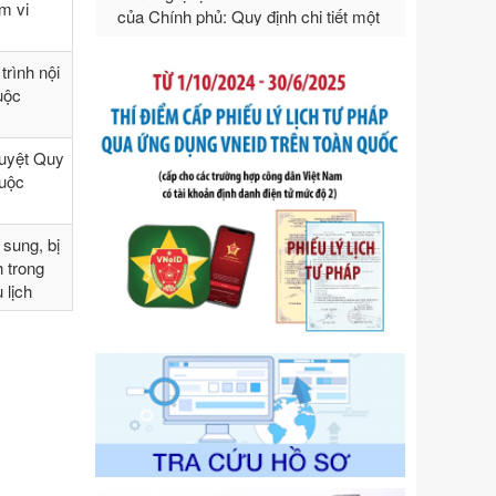
ạm vi
ngoại thương
Ngày ban hành: 21/07/2026
rình nội
Số kí hiệu:
292/2026/NĐ-CP
huộc
Tên: Nghị định số 292/2026/NĐ-CP
của Chính phủ: Quy định chi tiết một
số điều và biện pháp để tổ chức,
duyệt Quy
hướng dẫn thi hành Luật Quản lý
huộc
ngoại thương
Ngày ban hành: 21/07/2026
sung, bị
Số kí hiệu:
105/2026/TT-BTC
h trong
Tên: Thông tư số 105/2026/TT-BTC
 lịch
của Bộ Tài chính: Bãi bỏ Thông tư số
87/2019/TT- BТC ngày 19 tháng 12
năm 2019 của Bộ trưởng Bộ Tài
chính hướng dẫn thực hiện xử phạt
vi phạm hành chính trong lĩnh vực
kho bạc nhà nước
Ngày ban hành: 21/07/2026
Số kí hiệu:
291/2026/NĐ-CP
Tên: Nghị định số 291/2026/NĐ-CP