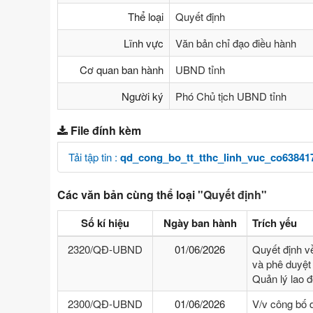
Thể loại
Quyết định
Lĩnh vực
Văn bản chỉ đạo điều hành
Cơ quan ban hành
UBND tỉnh
Người ký
Phó Chủ tịch UBND tỉnh
File đính kèm
Tải tập tin :
qd_cong_bo_tt_tthc_linh_vuc_co63841
Các văn bản cùng thể loại
"Quyết định"
Số kí hiệu
Ngày ban hành
Trích yếu
2320/QĐ-UBND
01/06/2026
Quyết định v
và phê duyệt 
Quản lý lao 
2300/QĐ-UBND
01/06/2026
V/v công bố 