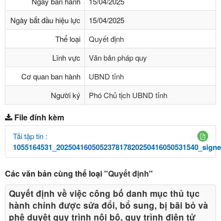
Ngày ban hành
15/04/2025
Ngày bắt đầu hiệu lực
15/04/2025
Thể loại
Quyết định
Lĩnh vực
Văn bản pháp quy
Cơ quan ban hành
UBND tỉnh
Người ký
Phó Chủ tịch UBND tỉnh
File đính kèm
Tải tập tin :
1055164531_202504160505237817820250416050531540_signe
Các văn bản cùng thể loại
"Quyết định"
Quyết định về việc công bố danh mục thủ tục
hành chính được sửa đổi, bổ sung, bị bãi bỏ và
phê duyệt quy trình nội bộ, quy trình điện tử