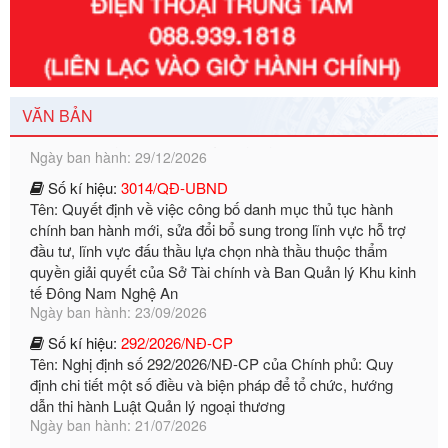
Số kí hiệu:
351/2025/NĐ-CP
Tên: Nghị định số 351/2025/NĐ-CP của Chính phủ: Quy
định chuẩn nghèo đa chiều quốc gia giai đoạn 2026 - 2030
Ngày ban hành: 29/12/2026
VĂN BẢN
Số kí hiệu:
3014/QĐ-UBND
Tên: Quyết định về việc công bố danh mục thủ tục hành
chính ban hành mới, sửa đổi bổ sung trong lĩnh vực hỗ trợ
đầu tư, lĩnh vực đấu thầu lựa chọn nhà thầu thuộc thẩm
quyền giải quyết của Sở Tài chính và Ban Quản lý Khu kinh
tế Đông Nam Nghệ An
Ngày ban hành: 23/09/2026
Số kí hiệu:
292/2026/NĐ-CP
Tên: Nghị định số 292/2026/NĐ-CP của Chính phủ: Quy
định chi tiết một số điều và biện pháp để tổ chức, hướng
dẫn thi hành Luật Quản lý ngoại thương
Ngày ban hành: 21/07/2026
Số kí hiệu:
292/2026/NĐ-CP
Tên: Nghị định số 292/2026/NĐ-CP của Chính phủ: Quy