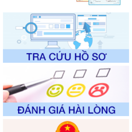
chính trong một số lĩnh vực thuộc phạm vi chức năng quản
lý của Sở Văn hóa, Thể tha
Ngày ban hành: 01/06/2026
Số kí hiệu:
2304/QĐ-UBND
Tên: Quyết định công bố Danh mục thủ tục hành chính
được sửa đổi, bổ sung và phê duyệt Quy trình nội bộ, quy
trình điện tử giải quyết thủ tục hành chính trong lĩnh vực Du
lịch thuộc phạm vi chức năng quản lý của Sở Văn hóa, Thể
thao và Du lịch
Ngày ban hành: 01/06/2026
Số kí hiệu:
2310/QĐ-UBND
Tên: Về việc công bố Danh mục thủ tục hành chính sửa
đổi, bổ sung và phê duyệt Quy trình nội bộ, quy trình điện tử
trong giải quyết thủtục hành chính lĩnh vực biến đổi khí hậu
thuộc phạm vi giải quyết của Sở Nông nghiệp và Môi
trường
Ngày ban hành: 01/06/2026
Số kí hiệu:
2300/QĐ-UBND
Tên: V/v công bố danh mục thủ tục hành chính được sửa
đổi, bổ sung và phê duyệt quy trình nội bộ, quy trình điện tử
giải quyết thủ tục hành chính trong lĩnh vực Luật sư thuộc