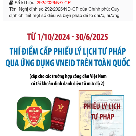
định chi tiết một số điều và biện pháp để tổ chức, hướng
dẫn thi hành Luật Quản lý ngoại thương
Ngày ban hành: 21/07/2026
Số kí hiệu:
105/2026/TT-BTC
Tên: Thông tư số 105/2026/TT-BTC của Bộ Tài chính: Bãi
bỏ Thông tư số 87/2019/TT- BТC ngày 19 tháng 12 năm
2019 của Bộ trưởng Bộ Tài chính hướng dẫn thực hiện xử
phạt vi phạm hành chính trong lĩnh vực kho bạc nhà nước
Ngày ban hành: 21/07/2026
Số kí hiệu:
291/2026/NĐ-CP
Tên: Nghị định số 291/2026/NĐ-CP của Chính phủ: Sửa
đổi, bổ sung một số điều của Nghị định số 125/2020/NĐ-СР
ngày 19 tháng 10 năm 2020 của Chính phủ quy định xử
phạt vi phạm hành chính về thuế, hóa đơn được sửa đổi, bổ
sung bởi Nghị định số 102/2021/NĐ-CP
Ngày ban hành: 20/07/2026
Số kí hiệu:
2303/QĐ-UBND
Tên: Quyết định công bố Danh mục thủ tục hành chính mới
ban hành, được sửa đổi, bổ sung, bị bãi bỏ và phê duyệt
Quy trình nội bộ, quy trình điện tử giải quyết thủ tục hành