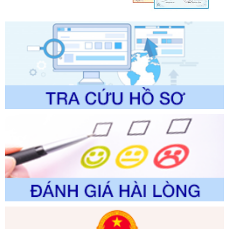
lý của Sở Văn hóa, Thể tha
Ngày ban hành: 01/06/2026
Số kí hiệu:
2304/QĐ-UBND
Tên: Quyết định công bố Danh mục thủ tục hành chính
được sửa đổi, bổ sung và phê duyệt Quy trình nội bộ, quy
trình điện tử giải quyết thủ tục hành chính trong lĩnh vực Du
lịch thuộc phạm vi chức năng quản lý của Sở Văn hóa, Thể
thao và Du lịch
Ngày ban hành: 01/06/2026
Số kí hiệu:
2310/QĐ-UBND
Tên: Về việc công bố Danh mục thủ tục hành chính sửa
đổi, bổ sung và phê duyệt Quy trình nội bộ, quy trình điện tử
trong giải quyết thủtục hành chính lĩnh vực biến đổi khí hậu
thuộc phạm vi giải quyết của Sở Nông nghiệp và Môi
trường
Ngày ban hành: 01/06/2026
Số kí hiệu:
2300/QĐ-UBND
Tên: V/v công bố danh mục thủ tục hành chính được sửa
đổi, bổ sung và phê duyệt quy trình nội bộ, quy trình điện tử
giải quyết thủ tục hành chính trong lĩnh vực Luật sư thuộc