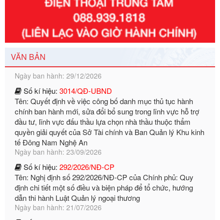
Số kí hiệu:
351/2025/NĐ-CP
Tên: Nghị định số 351/2025/NĐ-CP của Chính phủ: Quy
định chuẩn nghèo đa chiều quốc gia giai đoạn 2026 - 2030
Ngày ban hành: 29/12/2026
VĂN BẢN
Số kí hiệu:
3014/QĐ-UBND
Tên: Quyết định về việc công bố danh mục thủ tục hành
chính ban hành mới, sửa đổi bổ sung trong lĩnh vực hỗ trợ
đầu tư, lĩnh vực đấu thầu lựa chọn nhà thầu thuộc thẩm
quyền giải quyết của Sở Tài chính và Ban Quản lý Khu kinh
tế Đông Nam Nghệ An
Ngày ban hành: 23/09/2026
Số kí hiệu:
292/2026/NĐ-CP
Tên: Nghị định số 292/2026/NĐ-CP của Chính phủ: Quy
định chi tiết một số điều và biện pháp để tổ chức, hướng
dẫn thi hành Luật Quản lý ngoại thương
Ngày ban hành: 21/07/2026
Số kí hiệu:
292/2026/NĐ-CP
Tên: Nghị định số 292/2026/NĐ-CP của Chính phủ: Quy