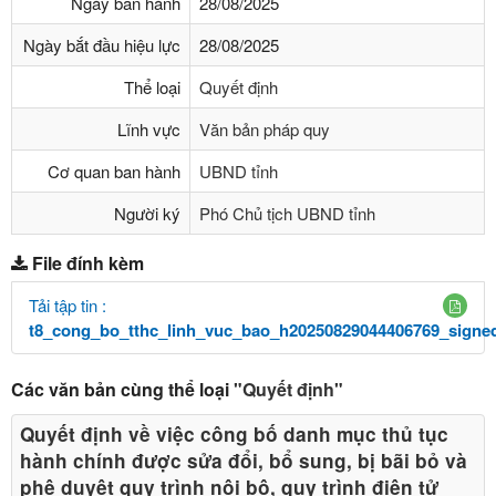
Ngày ban hành
28/08/2025
Ngày bắt đầu hiệu lực
28/08/2025
Thể loại
Quyết định
Lĩnh vực
Văn bản pháp quy
Cơ quan ban hành
UBND tỉnh
Người ký
Phó Chủ tịch UBND tỉnh
File đính kèm
Tải tập tin :
t8_cong_bo_tthc_linh_vuc_bao_h20250829044406769_signed
Các văn bản cùng thể loại
"Quyết định"
Quyết định về việc công bố danh mục thủ tục
hành chính được sửa đổi, bổ sung, bị bãi bỏ và
phê duyệt quy trình nội bộ, quy trình điện tử