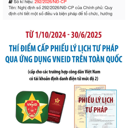
định chi tiết một số điều và biện pháp để tổ chức, hướng
dẫn thi hành Luật Quản lý ngoại thương
Ngày ban hành: 21/07/2026
Số kí hiệu:
105/2026/TT-BTC
Tên: Thông tư số 105/2026/TT-BTC của Bộ Tài chính: Bãi
bỏ Thông tư số 87/2019/TT- BТC ngày 19 tháng 12 năm
2019 của Bộ trưởng Bộ Tài chính hướng dẫn thực hiện xử
phạt vi phạm hành chính trong lĩnh vực kho bạc nhà nước
Ngày ban hành: 21/07/2026
Số kí hiệu:
291/2026/NĐ-CP
Tên: Nghị định số 291/2026/NĐ-CP của Chính phủ: Sửa
đổi, bổ sung một số điều của Nghị định số 125/2020/NĐ-СР
ngày 19 tháng 10 năm 2020 của Chính phủ quy định xử
phạt vi phạm hành chính về thuế, hóa đơn được sửa đổi, bổ
sung bởi Nghị định số 102/2021/NĐ-CP
Ngày ban hành: 20/07/2026
Số kí hiệu:
2303/QĐ-UBND
Tên: Quyết định công bố Danh mục thủ tục hành chính mới
ban hành, được sửa đổi, bổ sung, bị bãi bỏ và phê duyệt
Quy trình nội bộ, quy trình điện tử giải quyết thủ tục hành
chính trong một số lĩnh vực thuộc phạm vi chức năng quản