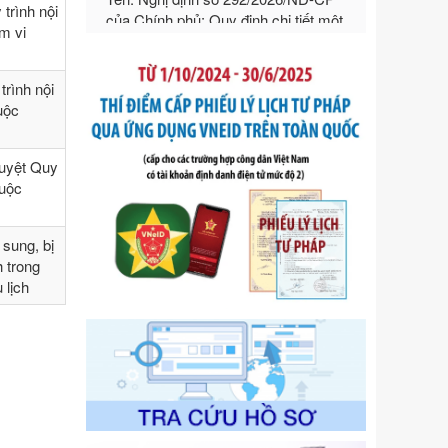
trình nội
hướng dẫn thi hành Luật Quản lý
ạm vi
ngoại thương
Ngày ban hành: 21/07/2026
Số kí hiệu:
292/2026/NĐ-CP
rình nội
Tên: Nghị định số 292/2026/NĐ-CP
huộc
của Chính phủ: Quy định chi tiết một
số điều và biện pháp để tổ chức,
duyệt Quy
hướng dẫn thi hành Luật Quản lý
huộc
ngoại thương
Ngày ban hành: 21/07/2026
Số kí hiệu:
105/2026/TT-BTC
sung, bị
Tên: Thông tư số 105/2026/TT-BTC
h trong
của Bộ Tài chính: Bãi bỏ Thông tư số
 lịch
87/2019/TT- BТC ngày 19 tháng 12
năm 2019 của Bộ trưởng Bộ Tài
chính hướng dẫn thực hiện xử phạt
vi phạm hành chính trong lĩnh vực
kho bạc nhà nước
Ngày ban hành: 21/07/2026
Số kí hiệu:
291/2026/NĐ-CP