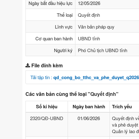
Ngày bắt đầu hiệu lực
12/05/2026
Thể loại
Quyết định
Lĩnh vực
Văn bản pháp quy
Cơ quan ban hành
UBND tỉnh
Người ký
Phó Chủ tịch UBND tỉnh
File đính kèm
Tải tập tin :
qd_cong_bo_tthc_va_phe_duyet_q2026
Các văn bản cùng thể loại
"Quyết định"
Số kí hiệu
Ngày ban hành
Trích yếu
2320/QĐ-UBND
01/06/2026
Quyết định v
và phê duyệt 
Quản lý lao 