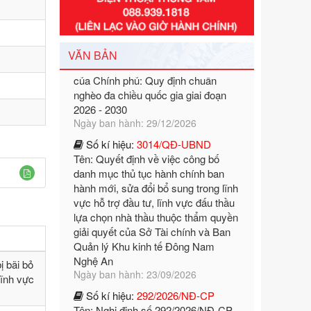
Số kí hiệu:
351/2025/NĐ-CP
Tên: Nghị định số 351/2025/NĐ-CP
của Chính phủ: Quy định chuẩn
VĂN BẢN
nghèo đa chiều quốc gia giai đoạn
2026 - 2030
Ngày ban hành: 29/12/2026
Số kí hiệu:
3014/QĐ-UBND
Tên: Quyết định về việc công bố
danh mục thủ tục hành chính ban
hành mới, sửa đổi bổ sung trong lĩnh
vực hỗ trợ đầu tư, lĩnh vực đấu thầu
lựa chọn nhà thầu thuộc thẩm quyền
giải quyết của Sở Tài chính và Ban
Quản lý Khu kinh tế Đông Nam
Nghệ An
Ngày ban hành: 23/09/2026
Số kí hiệu:
292/2026/NĐ-CP
ị bãi bỏ
Tên: Nghị định số 292/2026/NĐ-CP
lĩnh vực
của Chính phủ: Quy định chi tiết một
số điều và biện pháp để tổ chức,