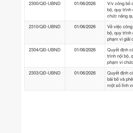
2300/QĐ-UBND
01/06/2026
V/v công bố 
bộ, quy trình
chức năng qu
2310/QĐ-UBND
01/06/2026
Về việc công
bộ, quy trình
phạm vi giải
2304/QĐ-UBND
01/06/2026
Quyết định c
trình nội bộ, 
phạm vi chức
2303/QĐ-UBND
01/06/2026
Quyết định c
bãi bỏ và phê
một số lĩnh 