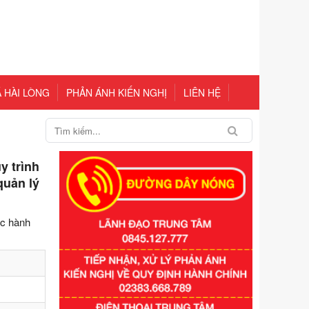
 HÀI LÒNG
PHẢN ÁNH KIẾN NGHỊ
LIÊN HỆ
y trình
quản lý
ục hành