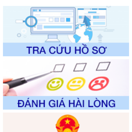
Ngày ban hành: 01/06/2026
Số kí hiệu:
2304/QĐ-UBND
Tên: Quyết định công bố Danh mục thủ tục hành chính
được sửa đổi, bổ sung và phê duyệt Quy trình nội bộ, quy
trình điện tử giải quyết thủ tục hành chính trong lĩnh vực Du
lịch thuộc phạm vi chức năng quản lý của Sở Văn hóa, Thể
thao và Du lịch
Ngày ban hành: 01/06/2026
Số kí hiệu:
2310/QĐ-UBND
Tên: Về việc công bố Danh mục thủ tục hành chính sửa
đổi, bổ sung và phê duyệt Quy trình nội bộ, quy trình điện tử
trong giải quyết thủtục hành chính lĩnh vực biến đổi khí hậu
thuộc phạm vi giải quyết của Sở Nông nghiệp và Môi
trường
Ngày ban hành: 01/06/2026
Số kí hiệu:
2300/QĐ-UBND
Tên: V/v công bố danh mục thủ tục hành chính được sửa
đổi, bổ sung và phê duyệt quy trình nội bộ, quy trình điện tử
giải quyết thủ tục hành chính trong lĩnh vực Luật sư thuộc
phạm vi chức năng quản lý của Sở Tư pháp