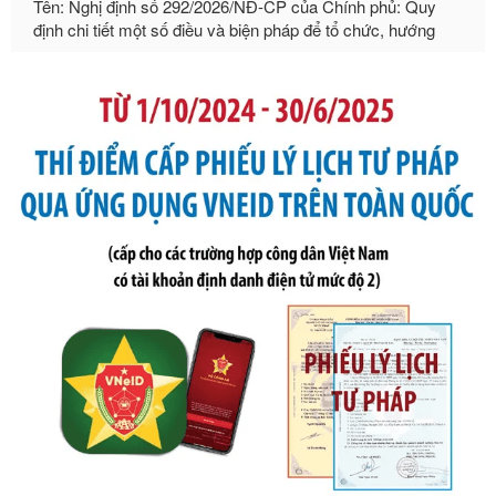
Ngày ban hành: 21/07/2026
Số kí hiệu:
105/2026/TT-BTC
Tên: Thông tư số 105/2026/TT-BTC của Bộ Tài chính: Bãi
bỏ Thông tư số 87/2019/TT- BТC ngày 19 tháng 12 năm
2019 của Bộ trưởng Bộ Tài chính hướng dẫn thực hiện xử
phạt vi phạm hành chính trong lĩnh vực kho bạc nhà nước
Ngày ban hành: 21/07/2026
Số kí hiệu:
291/2026/NĐ-CP
Tên: Nghị định số 291/2026/NĐ-CP của Chính phủ: Sửa
đổi, bổ sung một số điều của Nghị định số 125/2020/NĐ-СР
ngày 19 tháng 10 năm 2020 của Chính phủ quy định xử
phạt vi phạm hành chính về thuế, hóa đơn được sửa đổi, bổ
sung bởi Nghị định số 102/2021/NĐ-CP
Ngày ban hành: 20/07/2026
Số kí hiệu:
2303/QĐ-UBND
Tên: Quyết định công bố Danh mục thủ tục hành chính mới
ban hành, được sửa đổi, bổ sung, bị bãi bỏ và phê duyệt
Quy trình nội bộ, quy trình điện tử giải quyết thủ tục hành
chính trong một số lĩnh vực thuộc phạm vi chức năng quản
lý của Sở Văn hóa, Thể tha