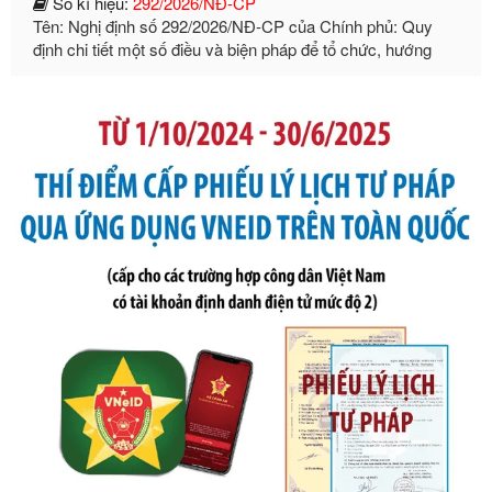
định chi tiết một số điều và biện pháp để tổ chức, hướng
dẫn thi hành Luật Quản lý ngoại thương
Ngày ban hành: 21/07/2026
Số kí hiệu:
105/2026/TT-BTC
Tên: Thông tư số 105/2026/TT-BTC của Bộ Tài chính: Bãi
bỏ Thông tư số 87/2019/TT- BТC ngày 19 tháng 12 năm
2019 của Bộ trưởng Bộ Tài chính hướng dẫn thực hiện xử
phạt vi phạm hành chính trong lĩnh vực kho bạc nhà nước
Ngày ban hành: 21/07/2026
Số kí hiệu:
291/2026/NĐ-CP
Tên: Nghị định số 291/2026/NĐ-CP của Chính phủ: Sửa
đổi, bổ sung một số điều của Nghị định số 125/2020/NĐ-СР
ngày 19 tháng 10 năm 2020 của Chính phủ quy định xử
phạt vi phạm hành chính về thuế, hóa đơn được sửa đổi, bổ
sung bởi Nghị định số 102/2021/NĐ-CP
Ngày ban hành: 20/07/2026
Số kí hiệu:
2303/QĐ-UBND
Tên: Quyết định công bố Danh mục thủ tục hành chính mới
ban hành, được sửa đổi, bổ sung, bị bãi bỏ và phê duyệt
Quy trình nội bộ, quy trình điện tử giải quyết thủ tục hành
chính trong một số lĩnh vực thuộc phạm vi chức năng quản