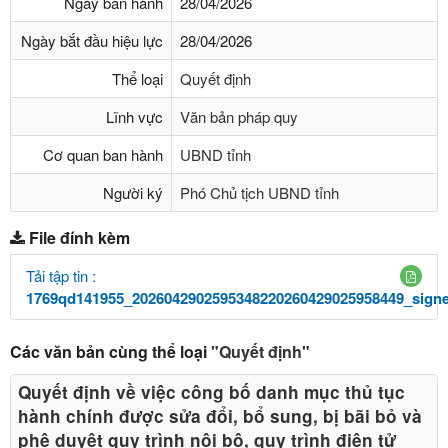
Ngày ban hành
28/04/2026
Ngày bắt đầu hiệu lực
28/04/2026
Thể loại
Quyết định
Lĩnh vực
Văn bản pháp quy
Cơ quan ban hành
UBND tỉnh
Người ký
Phó Chủ tịch UBND tỉnh
File đính kèm
Tải tập tin :
1769qd141955_2026042902595348220260429025958449_signe
Các văn bản cùng thể loại
"Quyết định"
Quyết định về việc công bố danh mục thủ tục
hành chính được sửa đổi, bổ sung, bị bãi bỏ và
phê duyệt quy trình nội bộ, quy trình điện tử