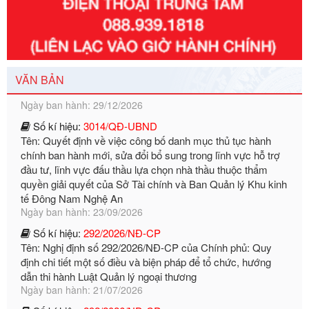
Số kí hiệu:
351/2025/NĐ-CP
Tên: Nghị định số 351/2025/NĐ-CP của Chính phủ: Quy
định chuẩn nghèo đa chiều quốc gia giai đoạn 2026 - 2030
Ngày ban hành: 29/12/2026
VĂN BẢN
Số kí hiệu:
3014/QĐ-UBND
Tên: Quyết định về việc công bố danh mục thủ tục hành
chính ban hành mới, sửa đổi bổ sung trong lĩnh vực hỗ trợ
đầu tư, lĩnh vực đấu thầu lựa chọn nhà thầu thuộc thẩm
quyền giải quyết của Sở Tài chính và Ban Quản lý Khu kinh
tế Đông Nam Nghệ An
Ngày ban hành: 23/09/2026
Số kí hiệu:
292/2026/NĐ-CP
Tên: Nghị định số 292/2026/NĐ-CP của Chính phủ: Quy
định chi tiết một số điều và biện pháp để tổ chức, hướng
dẫn thi hành Luật Quản lý ngoại thương
Ngày ban hành: 21/07/2026
Số kí hiệu:
292/2026/NĐ-CP
Tên: Nghị định số 292/2026/NĐ-CP của Chính phủ: Quy