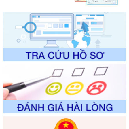
lý của Sở Văn hóa, Thể tha
Ngày ban hành: 01/06/2026
Số kí hiệu:
2304/QĐ-UBND
Tên: Quyết định công bố Danh mục thủ tục hành chính
được sửa đổi, bổ sung và phê duyệt Quy trình nội bộ, quy
trình điện tử giải quyết thủ tục hành chính trong lĩnh vực Du
lịch thuộc phạm vi chức năng quản lý của Sở Văn hóa, Thể
thao và Du lịch
Ngày ban hành: 01/06/2026
Số kí hiệu:
2310/QĐ-UBND
Tên: Về việc công bố Danh mục thủ tục hành chính sửa
đổi, bổ sung và phê duyệt Quy trình nội bộ, quy trình điện tử
trong giải quyết thủtục hành chính lĩnh vực biến đổi khí hậu
thuộc phạm vi giải quyết của Sở Nông nghiệp và Môi
trường
Ngày ban hành: 01/06/2026
Số kí hiệu:
2300/QĐ-UBND
Tên: V/v công bố danh mục thủ tục hành chính được sửa
đổi, bổ sung và phê duyệt quy trình nội bộ, quy trình điện tử
giải quyết thủ tục hành chính trong lĩnh vực Luật sư thuộc