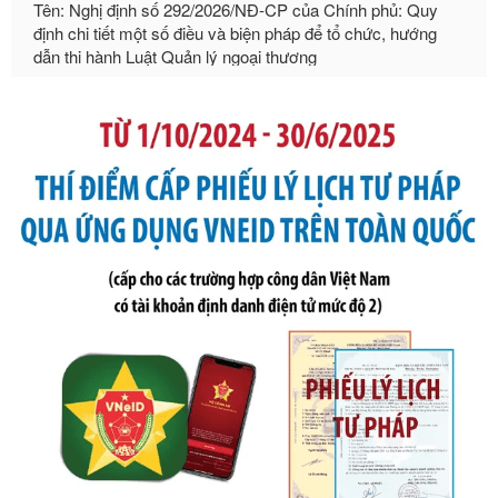
dẫn thi hành Luật Quản lý ngoại thương
Ngày ban hành: 21/07/2026
Số kí hiệu:
105/2026/TT-BTC
Tên: Thông tư số 105/2026/TT-BTC của Bộ Tài chính: Bãi
bỏ Thông tư số 87/2019/TT- BТC ngày 19 tháng 12 năm
2019 của Bộ trưởng Bộ Tài chính hướng dẫn thực hiện xử
phạt vi phạm hành chính trong lĩnh vực kho bạc nhà nước
Ngày ban hành: 21/07/2026
Số kí hiệu:
291/2026/NĐ-CP
Tên: Nghị định số 291/2026/NĐ-CP của Chính phủ: Sửa
đổi, bổ sung một số điều của Nghị định số 125/2020/NĐ-СР
ngày 19 tháng 10 năm 2020 của Chính phủ quy định xử
phạt vi phạm hành chính về thuế, hóa đơn được sửa đổi, bổ
sung bởi Nghị định số 102/2021/NĐ-CP
Ngày ban hành: 20/07/2026
Số kí hiệu:
2303/QĐ-UBND
Tên: Quyết định công bố Danh mục thủ tục hành chính mới
ban hành, được sửa đổi, bổ sung, bị bãi bỏ và phê duyệt
Quy trình nội bộ, quy trình điện tử giải quyết thủ tục hành
chính trong một số lĩnh vực thuộc phạm vi chức năng quản