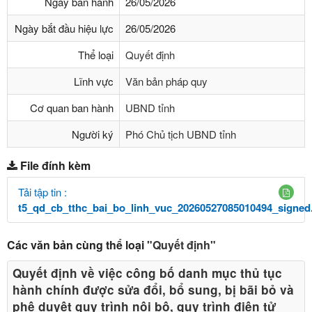
Ngày ban hành
26/05/2026
Ngày bắt đầu hiệu lực
26/05/2026
Thể loại
Quyết định
Lĩnh vực
Văn bản pháp quy
Cơ quan ban hành
UBND tỉnh
Người ký
Phó Chủ tịch UBND tỉnh
File đính kèm
Tải tập tin :
t5_qd_cb_tthc_bai_bo_linh_vuc_20260527085010494_signed
Các văn bản cùng thể loại
"Quyết định"
Quyết định về việc công bố danh mục thủ tục
hành chính được sửa đổi, bổ sung, bị bãi bỏ và
phê duyệt quy trình nội bộ, quy trình điện tử