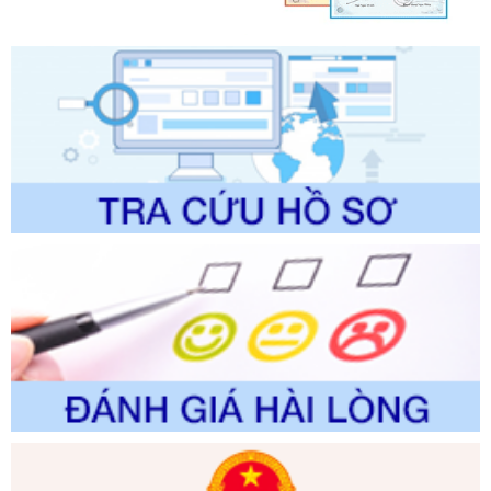
lý của Sở Văn hóa, Thể tha
Ngày ban hành: 01/06/2026
Số kí hiệu:
2304/QĐ-UBND
Tên: Quyết định công bố Danh mục thủ tục hành chính
được sửa đổi, bổ sung và phê duyệt Quy trình nội bộ, quy
trình điện tử giải quyết thủ tục hành chính trong lĩnh vực Du
lịch thuộc phạm vi chức năng quản lý của Sở Văn hóa, Thể
thao và Du lịch
Ngày ban hành: 01/06/2026
Số kí hiệu:
2310/QĐ-UBND
Tên: Về việc công bố Danh mục thủ tục hành chính sửa
đổi, bổ sung và phê duyệt Quy trình nội bộ, quy trình điện tử
trong giải quyết thủtục hành chính lĩnh vực biến đổi khí hậu
thuộc phạm vi giải quyết của Sở Nông nghiệp và Môi
trường
Ngày ban hành: 01/06/2026
Số kí hiệu:
2300/QĐ-UBND
Tên: V/v công bố danh mục thủ tục hành chính được sửa
đổi, bổ sung và phê duyệt quy trình nội bộ, quy trình điện tử
giải quyết thủ tục hành chính trong lĩnh vực Luật sư thuộc
phạm vi chức năng quản lý của Sở Tư pháp