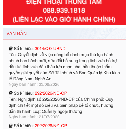
Số kí hiệu:
351/2025/NĐ-CP
Tên: Nghị định số 351/2025/NĐ-CP của Chính phủ: Quy
định chuẩn nghèo đa chiều quốc gia giai đoạn 2026 - 2030
Ngày ban hành: 29/12/2026
VĂN BẢN
Số kí hiệu:
3014/QĐ-UBND
Tên: Quyết định về việc công bố danh mục thủ tục hành
chính ban hành mới, sửa đổi bổ sung trong lĩnh vực hỗ trợ
đầu tư, lĩnh vực đấu thầu lựa chọn nhà thầu thuộc thẩm
quyền giải quyết của Sở Tài chính và Ban Quản lý Khu kinh
tế Đông Nam Nghệ An
Ngày ban hành: 23/09/2026
Số kí hiệu:
292/2026/NĐ-CP
Tên: Nghị định số 292/2026/NĐ-CP của Chính phủ: Quy
định chi tiết một số điều và biện pháp để tổ chức, hướng
dẫn thi hành Luật Quản lý ngoại thương
Ngày ban hành: 21/07/2026
Số kí hiệu:
292/2026/NĐ-CP
Tên: Nghị định số 292/2026/NĐ-CP của Chính phủ: Quy
định chi tiết một số điều và biện pháp để tổ chức, hướng