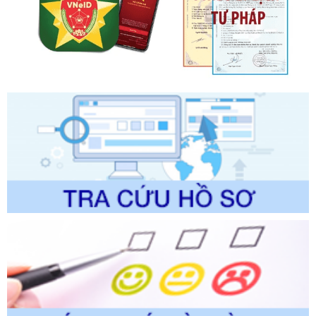
ban hành, được sửa đổi, bổ sung, bị bãi bỏ và phê duyệt
Quy trình nội bộ, quy trình điện tử giải quyết thủ tục hành
chính trong một số lĩnh vực thuộc phạm vi chức năng quản
lý của Sở Văn hóa, Thể tha
Ngày ban hành: 01/06/2026
Số kí hiệu:
2304/QĐ-UBND
Tên: Quyết định công bố Danh mục thủ tục hành chính
được sửa đổi, bổ sung và phê duyệt Quy trình nội bộ, quy
trình điện tử giải quyết thủ tục hành chính trong lĩnh vực Du
lịch thuộc phạm vi chức năng quản lý của Sở Văn hóa, Thể
thao và Du lịch
Ngày ban hành: 01/06/2026
Số kí hiệu:
2310/QĐ-UBND
Tên: Về việc công bố Danh mục thủ tục hành chính sửa
đổi, bổ sung và phê duyệt Quy trình nội bộ, quy trình điện tử
trong giải quyết thủtục hành chính lĩnh vực biến đổi khí hậu
thuộc phạm vi giải quyết của Sở Nông nghiệp và Môi
trường
Ngày ban hành: 01/06/2026
Số kí hiệu:
2300/QĐ-UBND
Tên: V/v công bố danh mục thủ tục hành chính được sửa