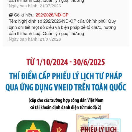
Số kí hiệu:
292/2026/NĐ-CP
Tên: Nghị định số 292/2026/NĐ-CP của Chính phủ: Quy
định chi tiết một số điều và biện pháp để tổ chức, hướng
dẫn thi hành Luật Quản lý ngoại thương
Ngày ban hành: 21/07/2026
Số kí hiệu:
105/2026/TT-BTC
Tên: Thông tư số 105/2026/TT-BTC của Bộ Tài chính: Bãi
bỏ Thông tư số 87/2019/TT- BТC ngày 19 tháng 12 năm
2019 của Bộ trưởng Bộ Tài chính hướng dẫn thực hiện xử
phạt vi phạm hành chính trong lĩnh vực kho bạc nhà nước
Ngày ban hành: 21/07/2026
Số kí hiệu:
291/2026/NĐ-CP
Tên: Nghị định số 291/2026/NĐ-CP của Chính phủ: Sửa
đổi, bổ sung một số điều của Nghị định số 125/2020/NĐ-СР
ngày 19 tháng 10 năm 2020 của Chính phủ quy định xử
phạt vi phạm hành chính về thuế, hóa đơn được sửa đổi, bổ
sung bởi Nghị định số 102/2021/NĐ-CP
Ngày ban hành: 20/07/2026
Số kí hiệu:
2303/QĐ-UBND
Tên: Quyết định công bố Danh mục thủ tục hành chính mới