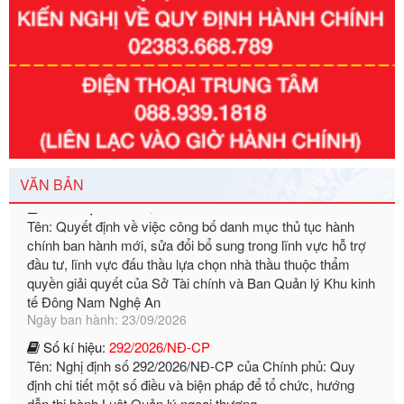
Số kí hiệu:
351/2025/NĐ-CP
Tên: Nghị định số 351/2025/NĐ-CP của Chính phủ: Quy
định chuẩn nghèo đa chiều quốc gia giai đoạn 2026 - 2030
Ngày ban hành: 29/12/2026
Số kí hiệu:
3014/QĐ-UBND
VĂN BẢN
Tên: Quyết định về việc công bố danh mục thủ tục hành
chính ban hành mới, sửa đổi bổ sung trong lĩnh vực hỗ trợ
đầu tư, lĩnh vực đấu thầu lựa chọn nhà thầu thuộc thẩm
quyền giải quyết của Sở Tài chính và Ban Quản lý Khu kinh
tế Đông Nam Nghệ An
Ngày ban hành: 23/09/2026
Số kí hiệu:
292/2026/NĐ-CP
Tên: Nghị định số 292/2026/NĐ-CP của Chính phủ: Quy
định chi tiết một số điều và biện pháp để tổ chức, hướng
dẫn thi hành Luật Quản lý ngoại thương
Ngày ban hành: 21/07/2026