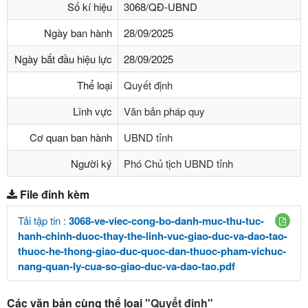
Số kí hiệu
3068/QĐ-UBND
Ngày ban hành
28/09/2025
Ngày bắt đầu hiệu lực
28/09/2025
Thể loại
Quyết định
Lĩnh vực
Văn bản pháp quy
Cơ quan ban hành
UBND tỉnh
Người ký
Phó Chủ tịch UBND tỉnh
File đính kèm
Tải tập tin :
3068-ve-viec-cong-bo-danh-muc-thu-tuc-
hanh-chinh-duoc-thay-the-linh-vuc-giao-duc-va-dao-tao-
thuoc-he-thong-giao-duc-quoc-dan-thuoc-pham-vichuc-
nang-quan-ly-cua-so-giao-duc-va-dao-tao.pdf
Các văn bản cùng thể loại
"Quyết định"