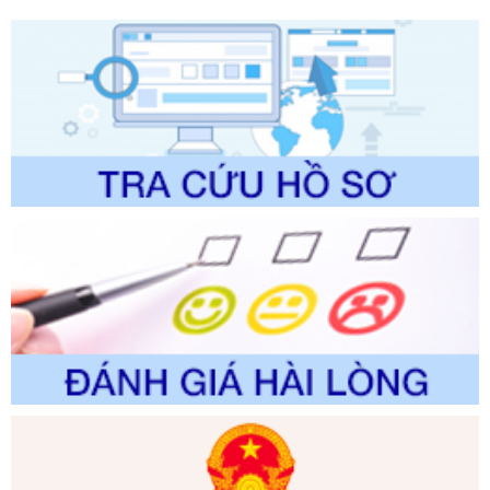
Ngày ban hành: 01/06/2026
Số kí hiệu:
2304/QĐ-UBND
Tên: Quyết định công bố Danh mục thủ tục hành chính
được sửa đổi, bổ sung và phê duyệt Quy trình nội bộ, quy
trình điện tử giải quyết thủ tục hành chính trong lĩnh vực Du
lịch thuộc phạm vi chức năng quản lý của Sở Văn hóa, Thể
thao và Du lịch
Ngày ban hành: 01/06/2026
Số kí hiệu:
2310/QĐ-UBND
Tên: Về việc công bố Danh mục thủ tục hành chính sửa
đổi, bổ sung và phê duyệt Quy trình nội bộ, quy trình điện tử
trong giải quyết thủtục hành chính lĩnh vực biến đổi khí hậu
thuộc phạm vi giải quyết của Sở Nông nghiệp và Môi
trường
Ngày ban hành: 01/06/2026
Số kí hiệu:
2300/QĐ-UBND
Tên: V/v công bố danh mục thủ tục hành chính được sửa
đổi, bổ sung và phê duyệt quy trình nội bộ, quy trình điện tử
giải quyết thủ tục hành chính trong lĩnh vực Luật sư thuộc
phạm vi chức năng quản lý của Sở Tư pháp