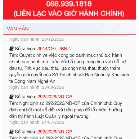
Số kí hiệu:
351/2025/NĐ-CP
Tên: Nghị định số 351/2025/NĐ-CP của Chính phủ: Quy
định chuẩn nghèo đa chiều quốc gia giai đoạn 2026 - 2030
Ngày ban hành: 29/12/2026
VĂN BẢN
Số kí hiệu:
3014/QĐ-UBND
Tên: Quyết định về việc công bố danh mục thủ tục hành
chính ban hành mới, sửa đổi bổ sung trong lĩnh vực hỗ trợ
đầu tư, lĩnh vực đấu thầu lựa chọn nhà thầu thuộc thẩm
quyền giải quyết của Sở Tài chính và Ban Quản lý Khu kinh
tế Đông Nam Nghệ An
Ngày ban hành: 23/09/2026
Số kí hiệu:
292/2026/NĐ-CP
Tên: Nghị định số 292/2026/NĐ-CP của Chính phủ: Quy
định chi tiết một số điều và biện pháp để tổ chức, hướng
dẫn thi hành Luật Quản lý ngoại thương
Ngày ban hành: 21/07/2026
Số kí hiệu:
292/2026/NĐ-CP
Tên: Nghị định số 292/2026/NĐ-CP của Chính phủ: Quy
định chi tiết một số điều và biện pháp để tổ chức, hướng
dẫn thi hành Luật Quản lý ngoại thương