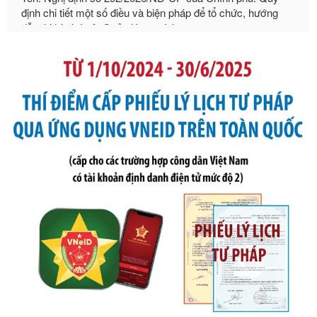
Ngày ban hành: 21/07/2026
Số kí hiệu:
105/2026/TT-BTC
Tên: Thông tư số 105/2026/TT-BTC của Bộ Tài chính: Bãi
bỏ Thông tư số 87/2019/TT- BТC ngày 19 tháng 12 năm
2019 của Bộ trưởng Bộ Tài chính hướng dẫn thực hiện xử
phạt vi phạm hành chính trong lĩnh vực kho bạc nhà nước
Ngày ban hành: 21/07/2026
Số kí hiệu:
291/2026/NĐ-CP
Tên: Nghị định số 291/2026/NĐ-CP của Chính phủ: Sửa
đổi, bổ sung một số điều của Nghị định số 125/2020/NĐ-СР
ngày 19 tháng 10 năm 2020 của Chính phủ quy định xử
phạt vi phạm hành chính về thuế, hóa đơn được sửa đổi, bổ
sung bởi Nghị định số 102/2021/NĐ-CP
Ngày ban hành: 20/07/2026
Số kí hiệu:
2303/QĐ-UBND
Tên: Quyết định công bố Danh mục thủ tục hành chính mới
ban hành, được sửa đổi, bổ sung, bị bãi bỏ và phê duyệt
Quy trình nội bộ, quy trình điện tử giải quyết thủ tục hành
chính trong một số lĩnh vực thuộc phạm vi chức năng quản
lý của Sở Văn hóa, Thể tha