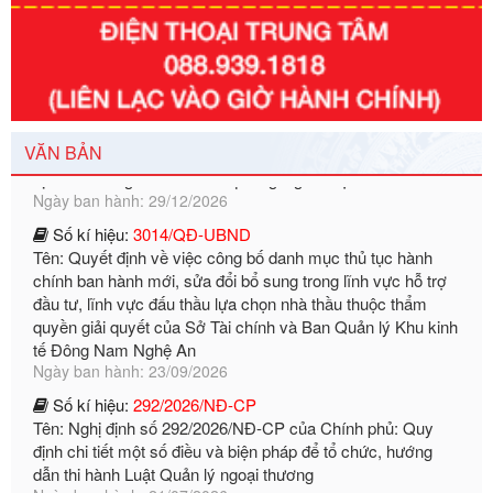
Số kí hiệu:
351/2025/NĐ-CP
Tên: Nghị định số 351/2025/NĐ-CP của Chính phủ: Quy
định chuẩn nghèo đa chiều quốc gia giai đoạn 2026 - 2030
VĂN BẢN
Ngày ban hành: 29/12/2026
Số kí hiệu:
3014/QĐ-UBND
Tên: Quyết định về việc công bố danh mục thủ tục hành
chính ban hành mới, sửa đổi bổ sung trong lĩnh vực hỗ trợ
đầu tư, lĩnh vực đấu thầu lựa chọn nhà thầu thuộc thẩm
quyền giải quyết của Sở Tài chính và Ban Quản lý Khu kinh
tế Đông Nam Nghệ An
Ngày ban hành: 23/09/2026
Số kí hiệu:
292/2026/NĐ-CP
Tên: Nghị định số 292/2026/NĐ-CP của Chính phủ: Quy
định chi tiết một số điều và biện pháp để tổ chức, hướng
dẫn thi hành Luật Quản lý ngoại thương
Ngày ban hành: 21/07/2026
Số kí hiệu:
292/2026/NĐ-CP