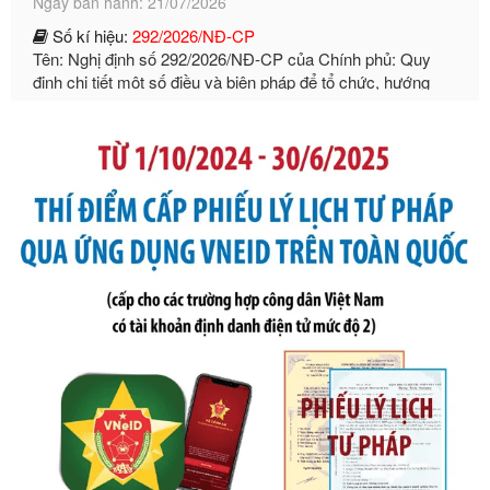
Tên: Nghị định số 292/2026/NĐ-CP của Chính phủ: Quy
định chi tiết một số điều và biện pháp để tổ chức, hướng
dẫn thi hành Luật Quản lý ngoại thương
Ngày ban hành: 21/07/2026
Số kí hiệu:
105/2026/TT-BTC
Tên: Thông tư số 105/2026/TT-BTC của Bộ Tài chính: Bãi
bỏ Thông tư số 87/2019/TT- BТC ngày 19 tháng 12 năm
2019 của Bộ trưởng Bộ Tài chính hướng dẫn thực hiện xử
phạt vi phạm hành chính trong lĩnh vực kho bạc nhà nước
Ngày ban hành: 21/07/2026
Số kí hiệu:
291/2026/NĐ-CP
Tên: Nghị định số 291/2026/NĐ-CP của Chính phủ: Sửa
đổi, bổ sung một số điều của Nghị định số 125/2020/NĐ-СР
ngày 19 tháng 10 năm 2020 của Chính phủ quy định xử
phạt vi phạm hành chính về thuế, hóa đơn được sửa đổi, bổ
sung bởi Nghị định số 102/2021/NĐ-CP
Ngày ban hành: 20/07/2026
Số kí hiệu:
2303/QĐ-UBND
Tên: Quyết định công bố Danh mục thủ tục hành chính mới
ban hành, được sửa đổi, bổ sung, bị bãi bỏ và phê duyệt