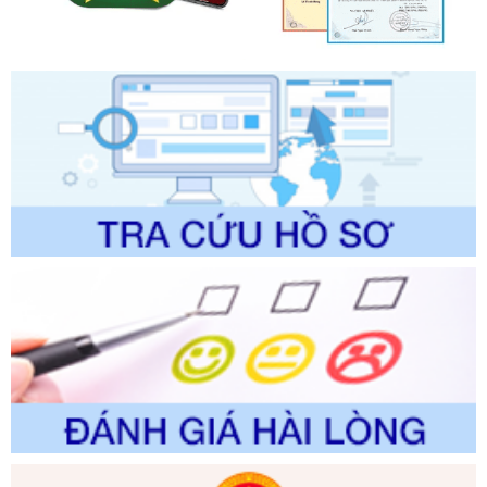
Quy trình nội bộ, quy trình điện tử giải quyết thủ tục hành
chính trong một số lĩnh vực thuộc phạm vi chức năng quản
lý của Sở Văn hóa, Thể tha
Ngày ban hành: 01/06/2026
Số kí hiệu:
2304/QĐ-UBND
Tên: Quyết định công bố Danh mục thủ tục hành chính
được sửa đổi, bổ sung và phê duyệt Quy trình nội bộ, quy
trình điện tử giải quyết thủ tục hành chính trong lĩnh vực Du
lịch thuộc phạm vi chức năng quản lý của Sở Văn hóa, Thể
thao và Du lịch
Ngày ban hành: 01/06/2026
Số kí hiệu:
2310/QĐ-UBND
Tên: Về việc công bố Danh mục thủ tục hành chính sửa
đổi, bổ sung và phê duyệt Quy trình nội bộ, quy trình điện tử
trong giải quyết thủtục hành chính lĩnh vực biến đổi khí hậu
thuộc phạm vi giải quyết của Sở Nông nghiệp và Môi
trường
Ngày ban hành: 01/06/2026
Số kí hiệu:
2300/QĐ-UBND
Tên: V/v công bố danh mục thủ tục hành chính được sửa