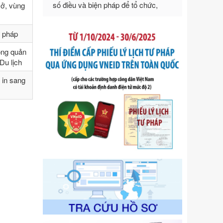
sở, vùng
Ngày ban hành: 21/07/2026
Số kí hiệu:
292/2026/NĐ-CP
Tên: Nghị định số 292/2026/NĐ-CP
ư pháp
của Chính phủ: Quy định chi tiết một
ong quản
số điều và biện pháp để tổ chức,
Du lịch
hướng dẫn thi hành Luật Quản lý
ngoại thương
 in sang
Ngày ban hành: 21/07/2026
Số kí hiệu:
105/2026/TT-BTC
Tên: Thông tư số 105/2026/TT-BTC
của Bộ Tài chính: Bãi bỏ Thông tư số
87/2019/TT- BТC ngày 19 tháng 12
năm 2019 của Bộ trưởng Bộ Tài
chính hướng dẫn thực hiện xử phạt
vi phạm hành chính trong lĩnh vực
kho bạc nhà nước
Ngày ban hành: 21/07/2026
Số kí hiệu:
291/2026/NĐ-CP
Tên: Nghị định số 291/2026/NĐ-CP
của Chính phủ: Sửa đổi, bổ sung