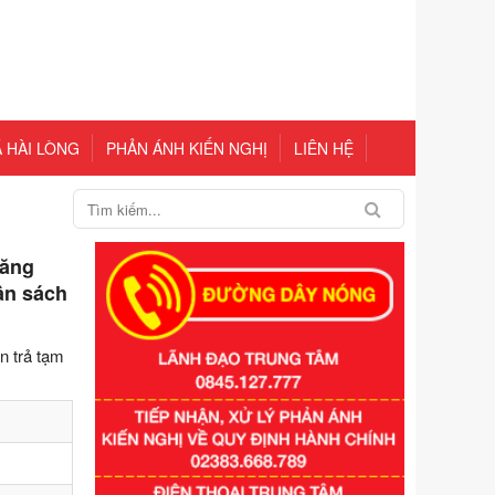
 HÀI LÒNG
PHẢN ÁNH KIẾN NGHỊ
LIÊN HỆ
xăng
ân sách
n trả tạm
Số kí hiệu:
351/2025/NĐ-CP