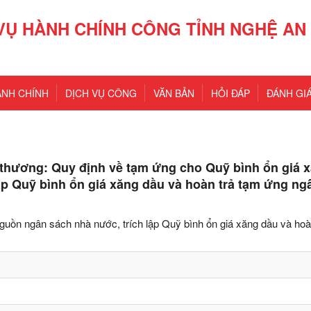
VỤ HÀNH CHÍNH CÔNG TỈNH NGHỆ AN
ÀNH CHÍNH
DỊCH VỤ CÔNG
VĂN BẢN
HỎI ĐÁP
ĐÁNH GIÁ
thương: Quy định về tạm ứng cho Quỹ bình ổn giá 
ập Quỹ bình ổn giá xăng dầu và hoàn trả tạm ứng ng
guồn ngân sách nhà nước, trích lập Quỹ bình ổn giá xăng dầu và hoà