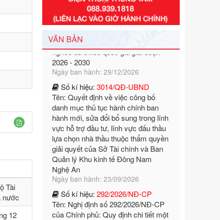
Tên: Nghị định số 351/2025/NĐ-CP
của Chính phủ: Quy định chuẩn
nghèo đa chiều quốc gia giai đoạn
2026 - 2030
VĂN BẢN
Ngày ban hành: 29/12/2026
Số kí hiệu:
3014/QĐ-UBND
Tên: Quyết định về việc công bố
danh mục thủ tục hành chính ban
hành mới, sửa đổi bổ sung trong lĩnh
vực hỗ trợ đầu tư, lĩnh vực đấu thầu
lựa chọn nhà thầu thuộc thẩm quyền
giải quyết của Sở Tài chính và Ban
Quản lý Khu kinh tế Đông Nam
Nghệ An
Ngày ban hành: 23/09/2026
Số kí hiệu:
292/2026/NĐ-CP
Tên: Nghị định số 292/2026/NĐ-CP
ộ Tài
của Chính phủ: Quy định chi tiết một
à nước
số điều và biện pháp để tổ chức,
hướng dẫn thi hành Luật Quản lý
ng 12
ngoại thương