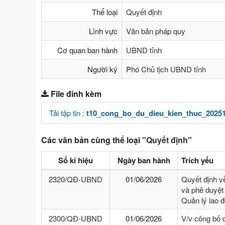
Thể loại
Quyết định
Lĩnh vực
Văn bản pháp quy
Cơ quan ban hành
UBND tỉnh
Người ký
Phó Chủ tịch UBND tỉnh
File đính kèm
Tải tập tin :
t10_cong_bo_du_dieu_kien_thuc_20251
Các văn bản cùng thể loại
"Quyết định"
Số kí hiệu
Ngày ban hành
Trích yếu
2320/QĐ-UBND
01/06/2026
Quyết định v
và phê duyệt 
Quản lý lao 
2300/QĐ-UBND
01/06/2026
V/v công bố 