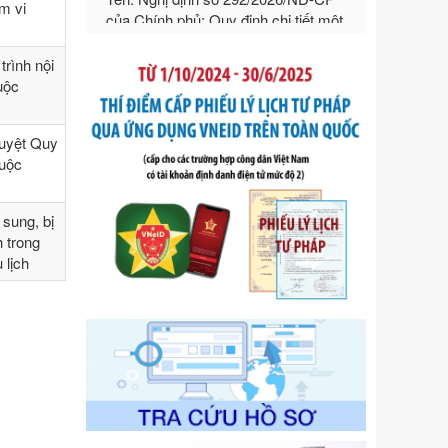
hướng dẫn thi hành Luật Quản lý
ạm vi
ngoại thương
Ngày ban hành: 21/07/2026
rình nội
Số kí hiệu:
292/2026/NĐ-CP
huộc
Tên: Nghị định số 292/2026/NĐ-CP
của Chính phủ: Quy định chi tiết một
số điều và biện pháp để tổ chức,
duyệt Quy
hướng dẫn thi hành Luật Quản lý
huộc
ngoại thương
Ngày ban hành: 21/07/2026
sung, bị
Số kí hiệu:
105/2026/TT-BTC
h trong
Tên: Thông tư số 105/2026/TT-BTC
 lịch
của Bộ Tài chính: Bãi bỏ Thông tư số
87/2019/TT- BТC ngày 19 tháng 12
năm 2019 của Bộ trưởng Bộ Tài
chính hướng dẫn thực hiện xử phạt
vi phạm hành chính trong lĩnh vực
kho bạc nhà nước
Ngày ban hành: 21/07/2026
Số kí hiệu:
291/2026/NĐ-CP