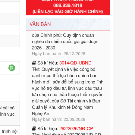
Số kí hiệu:
351/2025/NĐ-CP
Tên: Nghị định số 351/2025/NĐ-CP
của Chính phủ: Quy định chuẩn
VĂN BẢN
nghèo đa chiều quốc gia giai đoạn
2026 - 2030
Ngày ban hành: 29/12/2026
Số kí hiệu:
3014/QĐ-UBND
Tên: Quyết định về việc công bố
danh mục thủ tục hành chính ban
hành mới, sửa đổi bổ sung trong lĩnh
vực hỗ trợ đầu tư, lĩnh vực đấu thầu
lựa chọn nhà thầu thuộc thẩm quyền
giải quyết của Sở Tài chính và Ban
Quản lý Khu kinh tế Đông Nam
Nghệ An
Ngày ban hành: 23/09/2026
ị bãi bỏ
Số kí hiệu:
292/2026/NĐ-CP
lĩnh vực
Tên: Nghị định số 292/2026/NĐ-CP
của Chính phủ: Quy định chi tiết một
số điều và biện pháp để tổ chức,
trình nội