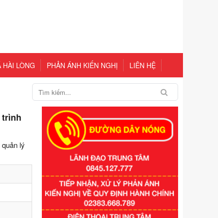
 HÀI LÒNG
PHẢN ÁNH KIẾN NGHỊ
LIÊN HỆ
trình
 quản lý