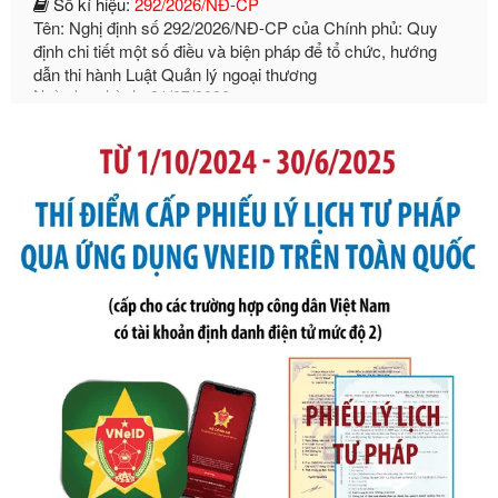
định chi tiết một số điều và biện pháp để tổ chức, hướng
dẫn thi hành Luật Quản lý ngoại thương
Ngày ban hành: 21/07/2026
Số kí hiệu:
105/2026/TT-BTC
Tên: Thông tư số 105/2026/TT-BTC của Bộ Tài chính: Bãi
bỏ Thông tư số 87/2019/TT- BТC ngày 19 tháng 12 năm
2019 của Bộ trưởng Bộ Tài chính hướng dẫn thực hiện xử
phạt vi phạm hành chính trong lĩnh vực kho bạc nhà nước
Ngày ban hành: 21/07/2026
Số kí hiệu:
291/2026/NĐ-CP
Tên: Nghị định số 291/2026/NĐ-CP của Chính phủ: Sửa
đổi, bổ sung một số điều của Nghị định số 125/2020/NĐ-СР
ngày 19 tháng 10 năm 2020 của Chính phủ quy định xử
phạt vi phạm hành chính về thuế, hóa đơn được sửa đổi, bổ
sung bởi Nghị định số 102/2021/NĐ-CP
Ngày ban hành: 20/07/2026
Số kí hiệu:
2303/QĐ-UBND
Tên: Quyết định công bố Danh mục thủ tục hành chính mới
ban hành, được sửa đổi, bổ sung, bị bãi bỏ và phê duyệt
Quy trình nội bộ, quy trình điện tử giải quyết thủ tục hành
chính trong một số lĩnh vực thuộc phạm vi chức năng quản