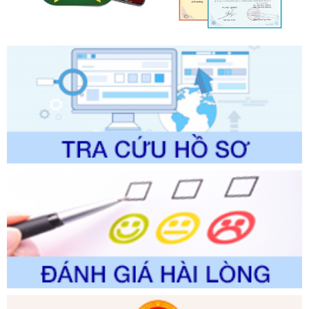
lý của Sở Văn hóa, Thể tha
Ngày ban hành: 01/06/2026
Số kí hiệu:
2304/QĐ-UBND
Tên: Quyết định công bố Danh mục thủ tục hành chính
được sửa đổi, bổ sung và phê duyệt Quy trình nội bộ, quy
trình điện tử giải quyết thủ tục hành chính trong lĩnh vực Du
lịch thuộc phạm vi chức năng quản lý của Sở Văn hóa, Thể
thao và Du lịch
Ngày ban hành: 01/06/2026
Số kí hiệu:
2310/QĐ-UBND
Tên: Về việc công bố Danh mục thủ tục hành chính sửa
đổi, bổ sung và phê duyệt Quy trình nội bộ, quy trình điện tử
trong giải quyết thủtục hành chính lĩnh vực biến đổi khí hậu
thuộc phạm vi giải quyết của Sở Nông nghiệp và Môi
trường
Ngày ban hành: 01/06/2026
Số kí hiệu:
2300/QĐ-UBND
Tên: V/v công bố danh mục thủ tục hành chính được sửa
đổi, bổ sung và phê duyệt quy trình nội bộ, quy trình điện tử
giải quyết thủ tục hành chính trong lĩnh vực Luật sư thuộc