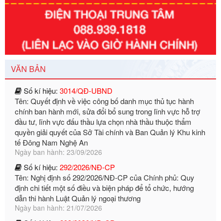
Số kí hiệu:
351/2025/NĐ-CP
Tên: Nghị định số 351/2025/NĐ-CP của Chính phủ: Quy
định chuẩn nghèo đa chiều quốc gia giai đoạn 2026 - 2030
Ngày ban hành: 29/12/2026
VĂN BẢN
Số kí hiệu:
3014/QĐ-UBND
Tên: Quyết định về việc công bố danh mục thủ tục hành
chính ban hành mới, sửa đổi bổ sung trong lĩnh vực hỗ trợ
đầu tư, lĩnh vực đấu thầu lựa chọn nhà thầu thuộc thẩm
quyền giải quyết của Sở Tài chính và Ban Quản lý Khu kinh
tế Đông Nam Nghệ An
Ngày ban hành: 23/09/2026
Số kí hiệu:
292/2026/NĐ-CP
Tên: Nghị định số 292/2026/NĐ-CP của Chính phủ: Quy
định chi tiết một số điều và biện pháp để tổ chức, hướng
dẫn thi hành Luật Quản lý ngoại thương
Ngày ban hành: 21/07/2026
Số kí hiệu:
292/2026/NĐ-CP
Tên: Nghị định số 292/2026/NĐ-CP của Chính phủ: Quy