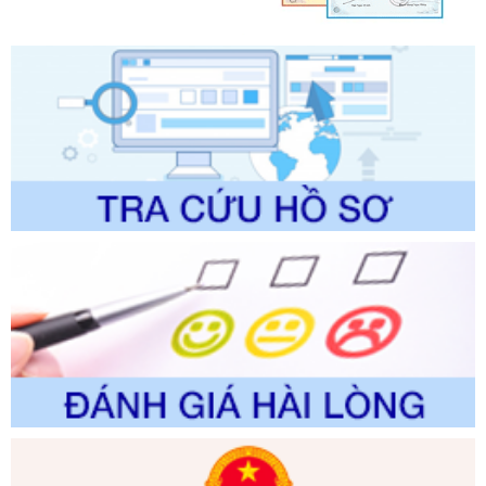
lý của Sở Văn hóa, Thể tha
Ngày ban hành: 01/06/2026
Số kí hiệu:
2304/QĐ-UBND
Tên: Quyết định công bố Danh mục thủ tục hành chính
được sửa đổi, bổ sung và phê duyệt Quy trình nội bộ, quy
trình điện tử giải quyết thủ tục hành chính trong lĩnh vực Du
lịch thuộc phạm vi chức năng quản lý của Sở Văn hóa, Thể
thao và Du lịch
Ngày ban hành: 01/06/2026
Số kí hiệu:
2310/QĐ-UBND
Tên: Về việc công bố Danh mục thủ tục hành chính sửa
đổi, bổ sung và phê duyệt Quy trình nội bộ, quy trình điện tử
trong giải quyết thủtục hành chính lĩnh vực biến đổi khí hậu
thuộc phạm vi giải quyết của Sở Nông nghiệp và Môi
trường
Ngày ban hành: 01/06/2026
Số kí hiệu:
2300/QĐ-UBND
Tên: V/v công bố danh mục thủ tục hành chính được sửa
đổi, bổ sung và phê duyệt quy trình nội bộ, quy trình điện tử
giải quyết thủ tục hành chính trong lĩnh vực Luật sư thuộc