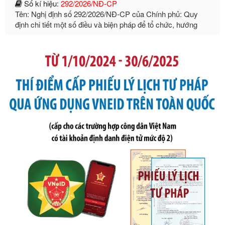
định chi tiết một số điều và biện pháp để tổ chức, hướng
dẫn thi hành Luật Quản lý ngoại thương
Ngày ban hành: 21/07/2026
Số kí hiệu:
105/2026/TT-BTC
Tên: Thông tư số 105/2026/TT-BTC của Bộ Tài chính: Bãi
bỏ Thông tư số 87/2019/TT- BТC ngày 19 tháng 12 năm
2019 của Bộ trưởng Bộ Tài chính hướng dẫn thực hiện xử
phạt vi phạm hành chính trong lĩnh vực kho bạc nhà nước
Ngày ban hành: 21/07/2026
Số kí hiệu:
291/2026/NĐ-CP
Tên: Nghị định số 291/2026/NĐ-CP của Chính phủ: Sửa
đổi, bổ sung một số điều của Nghị định số 125/2020/NĐ-СР
ngày 19 tháng 10 năm 2020 của Chính phủ quy định xử
phạt vi phạm hành chính về thuế, hóa đơn được sửa đổi, bổ
sung bởi Nghị định số 102/2021/NĐ-CP
Ngày ban hành: 20/07/2026
Số kí hiệu:
2303/QĐ-UBND
Tên: Quyết định công bố Danh mục thủ tục hành chính mới
ban hành, được sửa đổi, bổ sung, bị bãi bỏ và phê duyệt
Quy trình nội bộ, quy trình điện tử giải quyết thủ tục hành
chính trong một số lĩnh vực thuộc phạm vi chức năng quản