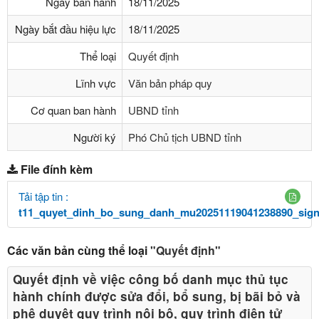
Ngày ban hành
18/11/2025
Ngày bắt đầu hiệu lực
18/11/2025
Thể loại
Quyết định
Lĩnh vực
Văn bản pháp quy
Cơ quan ban hành
UBND tỉnh
Người ký
Phó Chủ tịch UBND tỉnh
File đính kèm
Tải tập tin :
t11_quyet_dinh_bo_sung_danh_mu20251119041238890_sign
Các văn bản cùng thể loại
"Quyết định"
Quyết định về việc công bố danh mục thủ tục
hành chính được sửa đổi, bổ sung, bị bãi bỏ và
phê duyệt quy trình nội bộ, quy trình điện tử