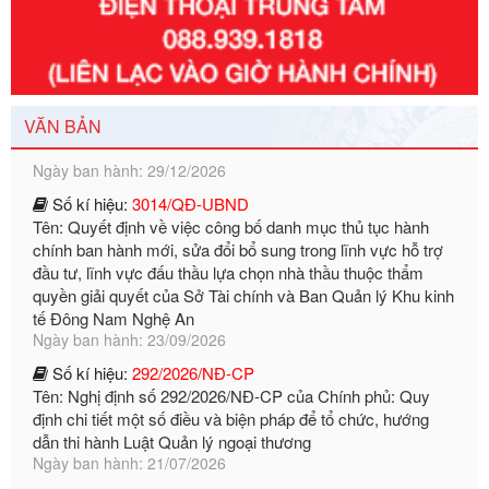
Số kí hiệu:
351/2025/NĐ-CP
Tên: Nghị định số 351/2025/NĐ-CP của Chính phủ: Quy
định chuẩn nghèo đa chiều quốc gia giai đoạn 2026 - 2030
Ngày ban hành: 29/12/2026
VĂN BẢN
Số kí hiệu:
3014/QĐ-UBND
Tên: Quyết định về việc công bố danh mục thủ tục hành
chính ban hành mới, sửa đổi bổ sung trong lĩnh vực hỗ trợ
đầu tư, lĩnh vực đấu thầu lựa chọn nhà thầu thuộc thẩm
quyền giải quyết của Sở Tài chính và Ban Quản lý Khu kinh
tế Đông Nam Nghệ An
Ngày ban hành: 23/09/2026
Số kí hiệu:
292/2026/NĐ-CP
Tên: Nghị định số 292/2026/NĐ-CP của Chính phủ: Quy
định chi tiết một số điều và biện pháp để tổ chức, hướng
dẫn thi hành Luật Quản lý ngoại thương
Ngày ban hành: 21/07/2026
Số kí hiệu:
292/2026/NĐ-CP
Tên: Nghị định số 292/2026/NĐ-CP của Chính phủ: Quy