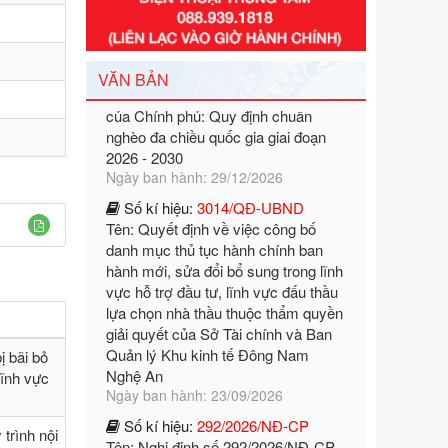
Số kí hiệu:
351/2025/NĐ-CP
Tên: Nghị định số 351/2025/NĐ-CP
của Chính phủ: Quy định chuẩn
VĂN BẢN
nghèo đa chiều quốc gia giai đoạn
2026 - 2030
Ngày ban hành: 29/12/2026
Số kí hiệu:
3014/QĐ-UBND
Tên: Quyết định về việc công bố
danh mục thủ tục hành chính ban
hành mới, sửa đổi bổ sung trong lĩnh
vực hỗ trợ đầu tư, lĩnh vực đấu thầu
lựa chọn nhà thầu thuộc thẩm quyền
giải quyết của Sở Tài chính và Ban
Quản lý Khu kinh tế Đông Nam
Nghệ An
Ngày ban hành: 23/09/2026
ị bãi bỏ
Số kí hiệu:
292/2026/NĐ-CP
lĩnh vực
Tên: Nghị định số 292/2026/NĐ-CP
của Chính phủ: Quy định chi tiết một
số điều và biện pháp để tổ chức,
trình nội