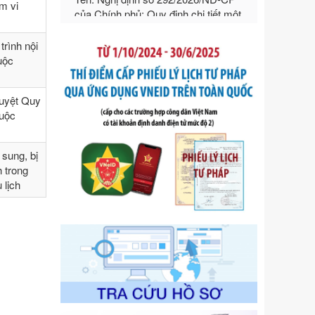
hướng dẫn thi hành Luật Quản lý
ạm vi
ngoại thương
Ngày ban hành: 21/07/2026
rình nội
Số kí hiệu:
292/2026/NĐ-CP
huộc
Tên: Nghị định số 292/2026/NĐ-CP
của Chính phủ: Quy định chi tiết một
số điều và biện pháp để tổ chức,
duyệt Quy
hướng dẫn thi hành Luật Quản lý
huộc
ngoại thương
Ngày ban hành: 21/07/2026
sung, bị
Số kí hiệu:
105/2026/TT-BTC
h trong
Tên: Thông tư số 105/2026/TT-BTC
 lịch
của Bộ Tài chính: Bãi bỏ Thông tư số
87/2019/TT- BТC ngày 19 tháng 12
năm 2019 của Bộ trưởng Bộ Tài
chính hướng dẫn thực hiện xử phạt
vi phạm hành chính trong lĩnh vực
kho bạc nhà nước
Ngày ban hành: 21/07/2026
Số kí hiệu:
291/2026/NĐ-CP