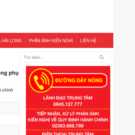
 HÀI LÒNG
PHẢN ÁNH KIẾN NGHỊ
LIÊN HỆ
ông phụ
h chính