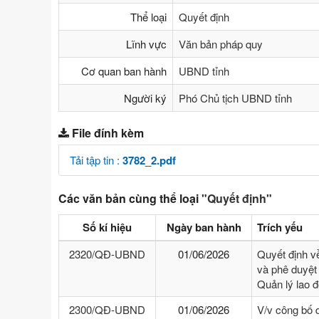
Thể loại
Quyết định
Lĩnh vực
Văn bản pháp quy
Cơ quan ban hành
UBND tỉnh
Người ký
Phó Chủ tịch UBND tỉnh
File đính kèm
Tải tập tin :
3782_2.pdf
Các văn bản cùng thể loại
"Quyết định"
Số kí hiệu
Ngày ban hành
Trích yếu
2320/QĐ-UBND
01/06/2026
Quyết định v
và phê duyệt 
Quản lý lao 
2300/QĐ-UBND
01/06/2026
V/v công bố 