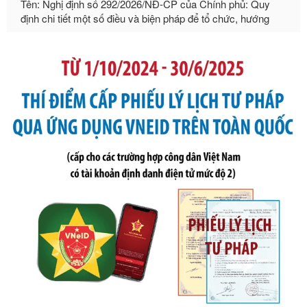
dẫn thi hành Luật Quản lý ngoại thương
Ngày ban hành: 21/07/2026
Số kí hiệu:
105/2026/TT-BTC
Tên: Thông tư số 105/2026/TT-BTC của Bộ Tài chính: Bãi
bỏ Thông tư số 87/2019/TT- BТC ngày 19 tháng 12 năm
2019 của Bộ trưởng Bộ Tài chính hướng dẫn thực hiện xử
phạt vi phạm hành chính trong lĩnh vực kho bạc nhà nước
Ngày ban hành: 21/07/2026
Số kí hiệu:
291/2026/NĐ-CP
Tên: Nghị định số 291/2026/NĐ-CP của Chính phủ: Sửa
đổi, bổ sung một số điều của Nghị định số 125/2020/NĐ-СР
ngày 19 tháng 10 năm 2020 của Chính phủ quy định xử
phạt vi phạm hành chính về thuế, hóa đơn được sửa đổi, bổ
sung bởi Nghị định số 102/2021/NĐ-CP
Ngày ban hành: 20/07/2026
Số kí hiệu:
2303/QĐ-UBND
Tên: Quyết định công bố Danh mục thủ tục hành chính mới
ban hành, được sửa đổi, bổ sung, bị bãi bỏ và phê duyệt
Quy trình nội bộ, quy trình điện tử giải quyết thủ tục hành
chính trong một số lĩnh vực thuộc phạm vi chức năng quản