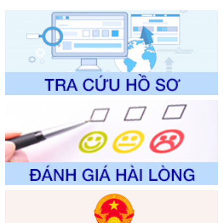
lý của Sở Văn hóa, Thể tha
Ngày ban hành: 01/06/2026
Số kí hiệu:
2304/QĐ-UBND
Tên: Quyết định công bố Danh mục thủ tục hành chính
được sửa đổi, bổ sung và phê duyệt Quy trình nội bộ, quy
trình điện tử giải quyết thủ tục hành chính trong lĩnh vực Du
lịch thuộc phạm vi chức năng quản lý của Sở Văn hóa, Thể
thao và Du lịch
Ngày ban hành: 01/06/2026
Số kí hiệu:
2310/QĐ-UBND
Tên: Về việc công bố Danh mục thủ tục hành chính sửa
đổi, bổ sung và phê duyệt Quy trình nội bộ, quy trình điện tử
trong giải quyết thủtục hành chính lĩnh vực biến đổi khí hậu
thuộc phạm vi giải quyết của Sở Nông nghiệp và Môi
trường
Ngày ban hành: 01/06/2026
Số kí hiệu:
2300/QĐ-UBND
Tên: V/v công bố danh mục thủ tục hành chính được sửa
đổi, bổ sung và phê duyệt quy trình nội bộ, quy trình điện tử
giải quyết thủ tục hành chính trong lĩnh vực Luật sư thuộc
phạm vi chức năng quản lý của Sở Tư pháp