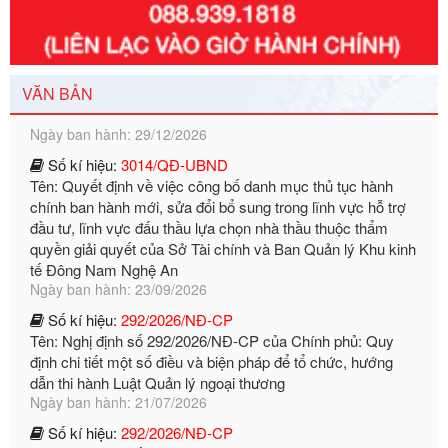
Số kí hiệu:
351/2025/NĐ-CP
Tên: Nghị định số 351/2025/NĐ-CP của Chính phủ: Quy
định chuẩn nghèo đa chiều quốc gia giai đoạn 2026 - 2030
VĂN BẢN
Ngày ban hành: 29/12/2026
Số kí hiệu:
3014/QĐ-UBND
Tên: Quyết định về việc công bố danh mục thủ tục hành
chính ban hành mới, sửa đổi bổ sung trong lĩnh vực hỗ trợ
đầu tư, lĩnh vực đấu thầu lựa chọn nhà thầu thuộc thẩm
quyền giải quyết của Sở Tài chính và Ban Quản lý Khu kinh
tế Đông Nam Nghệ An
Ngày ban hành: 23/09/2026
Số kí hiệu:
292/2026/NĐ-CP
Tên: Nghị định số 292/2026/NĐ-CP của Chính phủ: Quy
định chi tiết một số điều và biện pháp để tổ chức, hướng
dẫn thi hành Luật Quản lý ngoại thương
Ngày ban hành: 21/07/2026
Số kí hiệu:
292/2026/NĐ-CP
Tên: Nghị định số 292/2026/NĐ-CP của Chính phủ: Quy
định chi tiết một số điều và biện pháp để tổ chức, hướng