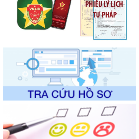
Số kí hiệu:
2303/QĐ-UBND
Tên: Quyết định công bố Danh mục thủ tục hành chính mới
ban hành, được sửa đổi, bổ sung, bị bãi bỏ và phê duyệt
Quy trình nội bộ, quy trình điện tử giải quyết thủ tục hành
chính trong một số lĩnh vực thuộc phạm vi chức năng quản
lý của Sở Văn hóa, Thể tha
Ngày ban hành: 01/06/2026
Số kí hiệu:
2304/QĐ-UBND
Tên: Quyết định công bố Danh mục thủ tục hành chính
được sửa đổi, bổ sung và phê duyệt Quy trình nội bộ, quy
trình điện tử giải quyết thủ tục hành chính trong lĩnh vực Du
lịch thuộc phạm vi chức năng quản lý của Sở Văn hóa, Thể
thao và Du lịch
Ngày ban hành: 01/06/2026
Số kí hiệu:
2310/QĐ-UBND
Tên: Về việc công bố Danh mục thủ tục hành chính sửa
đổi, bổ sung và phê duyệt Quy trình nội bộ, quy trình điện tử
trong giải quyết thủtục hành chính lĩnh vực biến đổi khí hậu
thuộc phạm vi giải quyết của Sở Nông nghiệp và Môi
trường