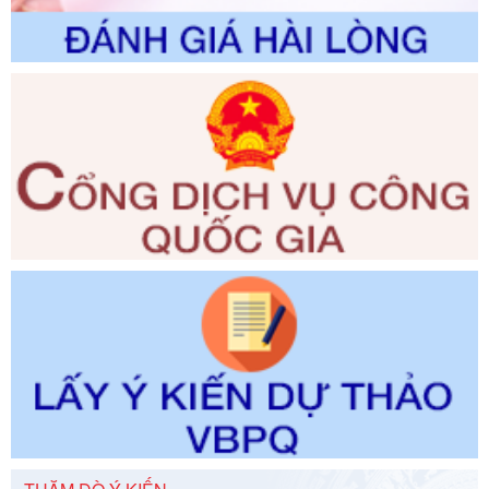
Ngày ban hành: 01/06/2026
Số kí hiệu:
2300/QĐ-UBND
Tên: V/v công bố danh mục thủ tục hành chính được sửa
đổi, bổ sung và phê duyệt quy trình nội bộ, quy trình điện tử
giải quyết thủ tục hành chính trong lĩnh vực Luật sư thuộc
phạm vi chức năng quản lý của Sở Tư pháp
Ngày ban hành: 01/06/2026
Số kí hiệu:
351/2025/NĐ-CP
Tên: Nghị định số 351/2025/NĐ-CP của Chính phủ: Quy
định chuẩn nghèo đa chiều quốc gia giai đoạn 2026 - 2030
Ngày ban hành: 29/12/2026
Số kí hiệu:
3014/QĐ-UBND
Tên: Quyết định về việc công bố danh mục thủ tục hành
chính ban hành mới, sửa đổi bổ sung trong lĩnh vực hỗ trợ
đầu tư, lĩnh vực đấu thầu lựa chọn nhà thầu thuộc thẩm
quyền giải quyết của Sở Tài chính và Ban Quản lý Khu kinh
tế Đông Nam Nghệ An
Ngày ban hành: 23/09/2026
Số kí hiệu:
292/2026/NĐ-CP