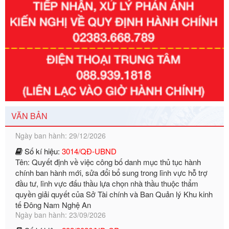
Số kí hiệu:
351/2025/NĐ-CP
Tên: Nghị định số 351/2025/NĐ-CP của Chính phủ: Quy
định chuẩn nghèo đa chiều quốc gia giai đoạn 2026 - 2030
Ngày ban hành: 29/12/2026
VĂN BẢN
Số kí hiệu:
3014/QĐ-UBND
Tên: Quyết định về việc công bố danh mục thủ tục hành
chính ban hành mới, sửa đổi bổ sung trong lĩnh vực hỗ trợ
đầu tư, lĩnh vực đấu thầu lựa chọn nhà thầu thuộc thẩm
quyền giải quyết của Sở Tài chính và Ban Quản lý Khu kinh
tế Đông Nam Nghệ An
Ngày ban hành: 23/09/2026
Số kí hiệu:
292/2026/NĐ-CP
Tên: Nghị định số 292/2026/NĐ-CP của Chính phủ: Quy