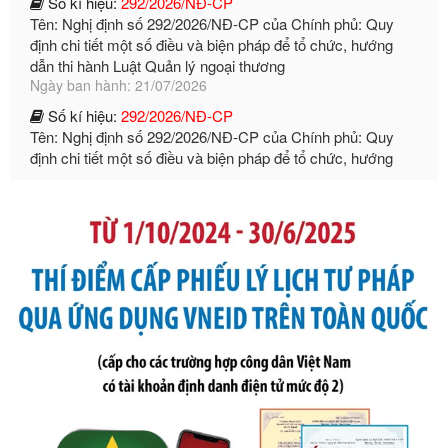
định chi tiết một số điều và biện pháp để tổ chức, hướng
dẫn thi hành Luật Quản lý ngoại thương
Ngày ban hành: 21/07/2026
Số kí hiệu:
292/2026/NĐ-CP
Tên: Nghị định số 292/2026/NĐ-CP của Chính phủ: Quy
định chi tiết một số điều và biện pháp để tổ chức, hướng
dẫn thi hành Luật Quản lý ngoại thương
Ngày ban hành: 21/07/2026
Số kí hiệu:
105/2026/TT-BTC
Tên: Thông tư số 105/2026/TT-BTC của Bộ Tài chính: Bãi
bỏ Thông tư số 87/2019/TT- BТC ngày 19 tháng 12 năm
2019 của Bộ trưởng Bộ Tài chính hướng dẫn thực hiện xử
phạt vi phạm hành chính trong lĩnh vực kho bạc nhà nước
Ngày ban hành: 21/07/2026
Số kí hiệu:
291/2026/NĐ-CP
Tên: Nghị định số 291/2026/NĐ-CP của Chính phủ: Sửa
đổi, bổ sung một số điều của Nghị định số 125/2020/NĐ-СР
ngày 19 tháng 10 năm 2020 của Chính phủ quy định xử
phạt vi phạm hành chính về thuế, hóa đơn được sửa đổi, bổ
sung bởi Nghị định số 102/2021/NĐ-CP
Ngày ban hành: 20/07/2026