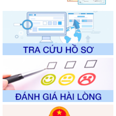
Quy trình nội bộ, quy trình điện tử giải quyết thủ tục hành
chính trong một số lĩnh vực thuộc phạm vi chức năng quản
lý của Sở Văn hóa, Thể tha
Ngày ban hành: 01/06/2026
Số kí hiệu:
2304/QĐ-UBND
Tên: Quyết định công bố Danh mục thủ tục hành chính
được sửa đổi, bổ sung và phê duyệt Quy trình nội bộ, quy
trình điện tử giải quyết thủ tục hành chính trong lĩnh vực Du
lịch thuộc phạm vi chức năng quản lý của Sở Văn hóa, Thể
thao và Du lịch
Ngày ban hành: 01/06/2026
Số kí hiệu:
2310/QĐ-UBND
Tên: Về việc công bố Danh mục thủ tục hành chính sửa
đổi, bổ sung và phê duyệt Quy trình nội bộ, quy trình điện tử
trong giải quyết thủtục hành chính lĩnh vực biến đổi khí hậu
thuộc phạm vi giải quyết của Sở Nông nghiệp và Môi
trường
Ngày ban hành: 01/06/2026
Số kí hiệu:
2300/QĐ-UBND
Tên: V/v công bố danh mục thủ tục hành chính được sửa
đổi, bổ sung và phê duyệt quy trình nội bộ, quy trình điện tử