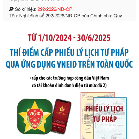
Tên: Nghị định số 292/2026/NĐ-CP của Chính phủ: Quy
định chi tiết một số điều và biện pháp để tổ chức, hướng
dẫn thi hành Luật Quản lý ngoại thương
Ngày ban hành: 21/07/2026
Số kí hiệu:
105/2026/TT-BTC
Tên: Thông tư số 105/2026/TT-BTC của Bộ Tài chính: Bãi
bỏ Thông tư số 87/2019/TT- BТC ngày 19 tháng 12 năm
2019 của Bộ trưởng Bộ Tài chính hướng dẫn thực hiện xử
phạt vi phạm hành chính trong lĩnh vực kho bạc nhà nước
Ngày ban hành: 21/07/2026
Số kí hiệu:
291/2026/NĐ-CP
Tên: Nghị định số 291/2026/NĐ-CP của Chính phủ: Sửa
đổi, bổ sung một số điều của Nghị định số 125/2020/NĐ-СР
ngày 19 tháng 10 năm 2020 của Chính phủ quy định xử
phạt vi phạm hành chính về thuế, hóa đơn được sửa đổi, bổ
sung bởi Nghị định số 102/2021/NĐ-CP
Ngày ban hành: 20/07/2026
Số kí hiệu:
2303/QĐ-UBND
Tên: Quyết định công bố Danh mục thủ tục hành chính mới
ban hành, được sửa đổi, bổ sung, bị bãi bỏ và phê duyệt