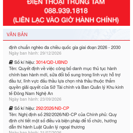
Số kí hiệu:
351/2025/NĐ-CP
Tên: Nghị định số 351/2025/NĐ-CP của Chính phủ: Quy
định chuẩn nghèo đa chiều quốc gia giai đoạn 2026 - 2030
VĂN BẢN
Ngày ban hành: 29/12/2026
Số kí hiệu:
3014/QĐ-UBND
Tên: Quyết định về việc công bố danh mục thủ tục hành
chính ban hành mới, sửa đổi bổ sung trong lĩnh vực hỗ trợ
đầu tư, lĩnh vực đấu thầu lựa chọn nhà thầu thuộc thẩm
quyền giải quyết của Sở Tài chính và Ban Quản lý Khu kinh
tế Đông Nam Nghệ An
Ngày ban hành: 23/09/2026
Số kí hiệu:
292/2026/NĐ-CP
Tên: Nghị định số 292/2026/NĐ-CP của Chính phủ: Quy
định chi tiết một số điều và biện pháp để tổ chức, hướng
dẫn thi hành Luật Quản lý ngoại thương
Ngày ban hành: 21/07/2026
Số kí hiệu:
292/2026/NĐ-CP