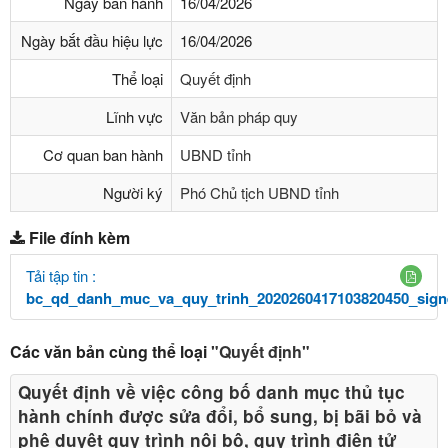
Ngày ban hành
16/04/2026
Ngày bắt đầu hiệu lực
16/04/2026
Thể loại
Quyết định
Lĩnh vực
Văn bản pháp quy
Cơ quan ban hành
UBND tỉnh
Người ký
Phó Chủ tịch UBND tỉnh
File đính kèm
Tải tập tin :
bc_qd_danh_muc_va_quy_trinh_2020260417103820450_sign
Các văn bản cùng thể loại
"Quyết định"
Quyết định về việc công bố danh mục thủ tục
hành chính được sửa đổi, bổ sung, bị bãi bỏ và
phê duyệt quy trình nội bộ, quy trình điện tử