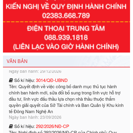
Số kí hiệu:
351/2025/NĐ-CP
Tên: Nghị định số 351/2025/NĐ-CP của Chính phủ: Quy
định chuẩn nghèo đa chiều quốc gia giai đoạn 2026 - 2030
Ngày ban hành: 29/12/2026
VĂN BẢN
Số kí hiệu:
3014/QĐ-UBND
Tên: Quyết định về việc công bố danh mục thủ tục hành
chính ban hành mới, sửa đổi bổ sung trong lĩnh vực hỗ trợ
đầu tư, lĩnh vực đấu thầu lựa chọn nhà thầu thuộc thẩm
quyền giải quyết của Sở Tài chính và Ban Quản lý Khu kinh
tế Đông Nam Nghệ An
Ngày ban hành: 23/09/2026
Số kí hiệu:
292/2026/NĐ-CP
Tên: Nghị định số 292/2026/NĐ-CP của Chính phủ: Quy
định chi tiết một số điều và biện pháp để tổ chức, hướng
dẫn thi hành Luật Quản lý ngoại thương