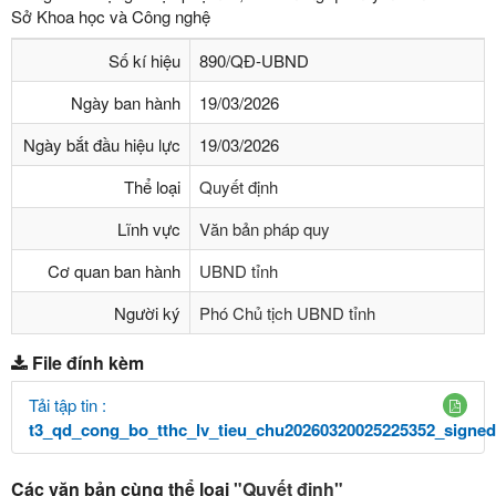
Sở Khoa học và Công nghệ
Số kí hiệu
890/QĐ-UBND
Ngày ban hành
19/03/2026
Ngày bắt đầu hiệu lực
19/03/2026
Thể loại
Quyết định
Lĩnh vực
Văn bản pháp quy
Cơ quan ban hành
UBND tỉnh
Người ký
Phó Chủ tịch UBND tỉnh
File đính kèm
Tải tập tin :
t3_qd_cong_bo_tthc_lv_tieu_chu20260320025225352_signed
Các văn bản cùng thể loại
"Quyết định"