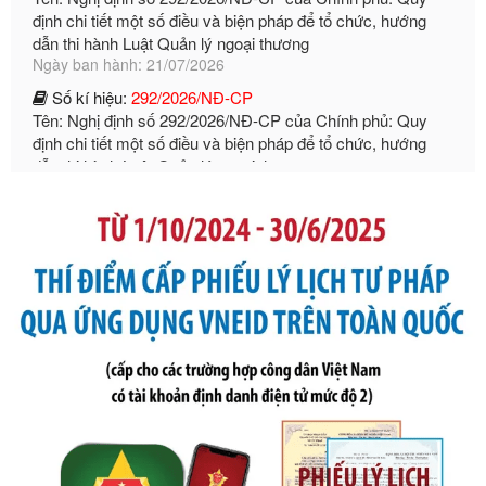
Ngày ban hành: 21/07/2026
Số kí hiệu:
292/2026/NĐ-CP
Tên: Nghị định số 292/2026/NĐ-CP của Chính phủ: Quy
định chi tiết một số điều và biện pháp để tổ chức, hướng
dẫn thi hành Luật Quản lý ngoại thương
Ngày ban hành: 21/07/2026
Số kí hiệu:
105/2026/TT-BTC
Tên: Thông tư số 105/2026/TT-BTC của Bộ Tài chính: Bãi
bỏ Thông tư số 87/2019/TT- BТC ngày 19 tháng 12 năm
2019 của Bộ trưởng Bộ Tài chính hướng dẫn thực hiện xử
phạt vi phạm hành chính trong lĩnh vực kho bạc nhà nước
Ngày ban hành: 21/07/2026
Số kí hiệu:
291/2026/NĐ-CP
Tên: Nghị định số 291/2026/NĐ-CP của Chính phủ: Sửa
đổi, bổ sung một số điều của Nghị định số 125/2020/NĐ-СР
ngày 19 tháng 10 năm 2020 của Chính phủ quy định xử
phạt vi phạm hành chính về thuế, hóa đơn được sửa đổi, bổ
sung bởi Nghị định số 102/2021/NĐ-CP
Ngày ban hành: 20/07/2026
Số kí hiệu:
2303/QĐ-UBND