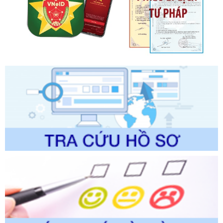
Tên: Quyết định công bố Danh mục thủ tục hành chính mới
ban hành, được sửa đổi, bổ sung, bị bãi bỏ và phê duyệt
Quy trình nội bộ, quy trình điện tử giải quyết thủ tục hành
chính trong một số lĩnh vực thuộc phạm vi chức năng quản
lý của Sở Văn hóa, Thể tha
Ngày ban hành: 01/06/2026
Số kí hiệu:
2304/QĐ-UBND
Tên: Quyết định công bố Danh mục thủ tục hành chính
được sửa đổi, bổ sung và phê duyệt Quy trình nội bộ, quy
trình điện tử giải quyết thủ tục hành chính trong lĩnh vực Du
lịch thuộc phạm vi chức năng quản lý của Sở Văn hóa, Thể
thao và Du lịch
Ngày ban hành: 01/06/2026
Số kí hiệu:
2310/QĐ-UBND
Tên: Về việc công bố Danh mục thủ tục hành chính sửa
đổi, bổ sung và phê duyệt Quy trình nội bộ, quy trình điện tử
trong giải quyết thủtục hành chính lĩnh vực biến đổi khí hậu
thuộc phạm vi giải quyết của Sở Nông nghiệp và Môi
trường
Ngày ban hành: 01/06/2026